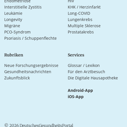
Endometriose
HIV
Interstitielle Zystitis
KHK / Herzinfarkt
Leukämie
Long-COVID
Longevity
Lungenkrebs
Migräne
Multiple Sklerose
PCO-Syndrom
Prostatakrebs
Psoriasis / Schuppenflechte
Rubriken
Services
Neue Forschungsergebnisse
Glossar / Lexikon
Gesundheitsnachrichten
Für den Arztbesuch
Zukunftsblick
Die Digitale Hausapotheke
Android-App
iOS-App
© 2026 DeutschesGesundheitsPortal