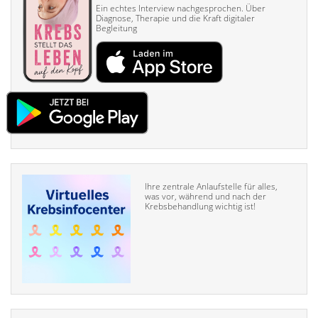
Ein echtes Interview nach­gesprochen. Über
Diagnose, Therapie und die Kraft digitaler
Begleitung
Ihre zentrale Anlaufstelle für alles,
was vor, während und nach der
Krebsbehandlung wichtig ist!