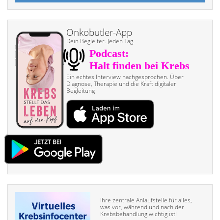
Onkobutler-App
Dein Begleiter. Jeden Tag.
Ein echtes Interview nach­gesprochen. Über
Diagnose, Therapie und die Kraft digitaler
Begleitung
Ihre zentrale Anlaufstelle für alles,
was vor, während und nach der
Krebsbehandlung wichtig ist!