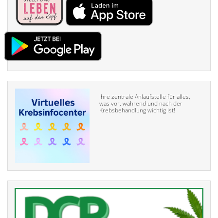
Ihre zentrale Anlaufstelle für alles,
was vor, während und nach der
Krebsbehandlung wichtig ist!