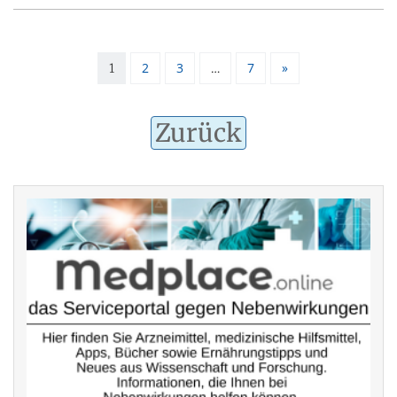
2
3
7
»
1
…
Zurück