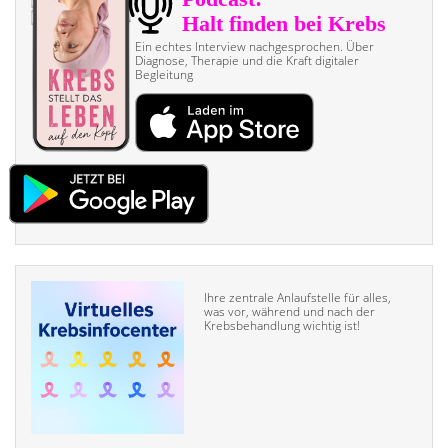
Ein echtes Interview nach­gesprochen. Über
Diagnose, Therapie und die Kraft digitaler
Begleitung
Ihre zentrale Anlaufstelle für alles,
was vor, während und nach der
Krebsbehandlung wichtig ist!