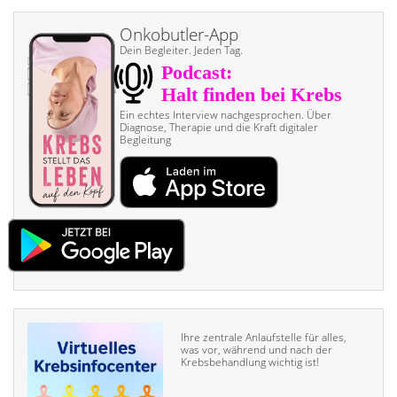
Onkobutler-App
Dein Begleiter. Jeden Tag.
Ein echtes Interview nach­gesprochen. Über
Diagnose, Therapie und die Kraft digitaler
Begleitung
Ihre zentrale Anlaufstelle für alles,
was vor, während und nach der
Krebsbehandlung wichtig ist!