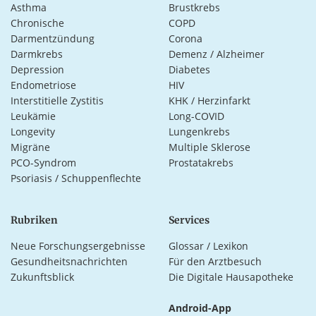
Asthma
Brustkrebs
Chronische
COPD
Darmentzündung
Corona
Darmkrebs
Demenz / Alzheimer
Depression
Diabetes
Endometriose
HIV
Interstitielle Zystitis
KHK / Herzinfarkt
Leukämie
Long-COVID
Longevity
Lungenkrebs
Migräne
Multiple Sklerose
PCO-Syndrom
Prostatakrebs
Psoriasis / Schuppenflechte
Rubriken
Services
Neue Forschungsergebnisse
Glossar / Lexikon
Gesundheitsnachrichten
Für den Arztbesuch
Zukunftsblick
Die Digitale Hausapotheke
Android-App