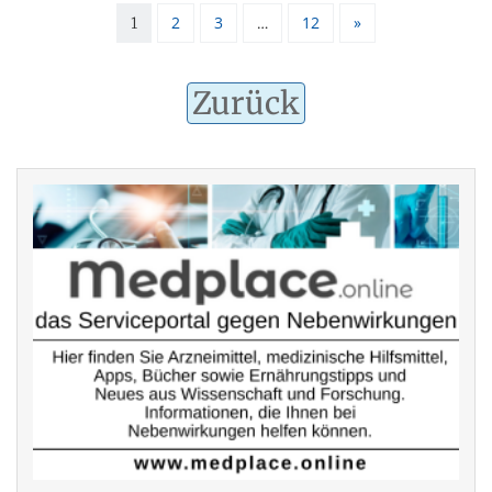
2
3
12
»
1
…
Zurück