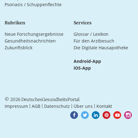
Psoriasis / Schuppenflechte
Rubriken
Services
Neue Forschungsergebnisse
Glossar / Lexikon
Gesundheitsnachrichten
Für den Arztbesuch
Zukunftsblick
Die Digitale Hausapotheke
Android-App
iOS-App
© 2026 DeutschesGesundheitsPortal
Impressum
AGB
Datenschutz
Über uns
Kontakt
|
|
|
|
Goto
Goto
Goto
Goto
Goto
Goto
Facebook
Twitter
LinkedIn
Pinterest
Youtube
Instagra