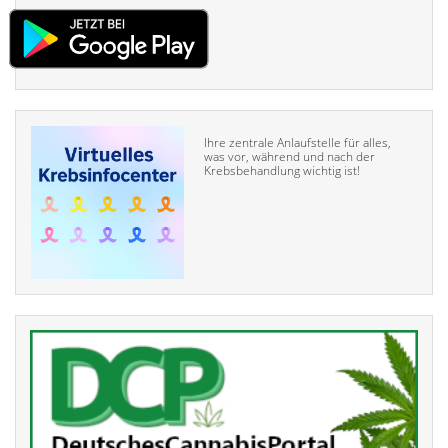
Ihre zentrale Anlaufstelle für alles,
was vor, während und nach der
Krebsbehandlung wichtig ist!