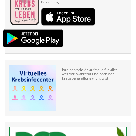
Begleitung
Ihre zentrale Anlaufstelle für alles,
was vor, während und nach der
Krebsbehandlung wichtig ist!