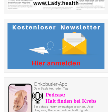
Onkobutler-App
Dein Begleiter. Jeden Tag.
Ein echtes Interview nach­gesprochen. Über
Diagnose, Therapie und die Kraft digitaler