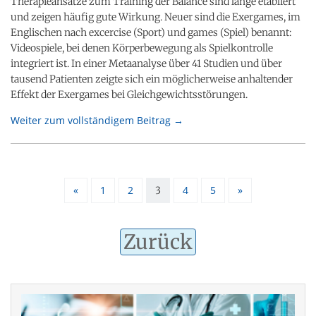
Therapieansätze zum Training der Balance sind lange etabliert
und zeigen häufig gute Wirkung. Neuer sind die Exergames, im
Englischen nach excercise (Sport) und games (Spiel) benannt:
Videospiele, bei denen Körperbewegung als Spielkontrolle
integriert ist. In einer Metaanalyse über 41 Studien und über
tausend Patienten zeigte sich ein möglicherweise anhaltender
Effekt der Exergames bei Gleichgewichtsstörungen.
Weiter zum vollständigem Beitrag →
«
1
2
4
5
»
3
Zurück