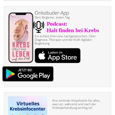
Onkobutler-App
Dein Begleiter. Jeden Tag.
Ein echtes Interview nach­gesprochen. Über
Diagnose, Therapie und die Kraft digitaler
Begleitung
Ihre zentrale Anlaufstelle für alles,
was vor, während und nach der
Krebsbehandlung wichtig ist!