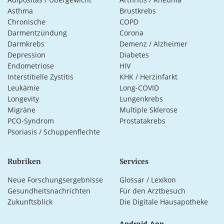
Asthma
Brustkrebs
Chronische
COPD
Darmentzündung
Corona
Darmkrebs
Demenz / Alzheimer
Depression
Diabetes
Endometriose
HIV
Interstitielle Zystitis
KHK / Herzinfarkt
Leukämie
Long-COVID
Longevity
Lungenkrebs
Migräne
Multiple Sklerose
PCO-Syndrom
Prostatakrebs
Psoriasis / Schuppenflechte
Rubriken
Services
Neue Forschungsergebnisse
Glossar / Lexikon
Gesundheitsnachrichten
Für den Arztbesuch
Zukunftsblick
Die Digitale Hausapotheke
Android-App