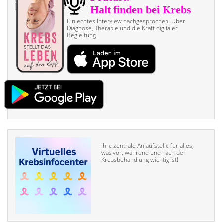
Ein echtes Interview nach­gesprochen. Über
Diagnose, Therapie und die Kraft digitaler
Begleitung
Ihre zentrale Anlaufstelle für alles,
was vor, während und nach der
Krebsbehandlung wichtig ist!