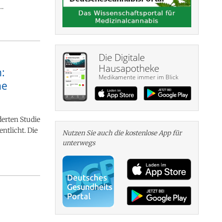
…
Die Digitale
Hausapotheke
n:
Medikamente immer im Blick
he
erten Studie
ntlicht. Die
Nutzen Sie auch die kosten­lose App für
unterwegs