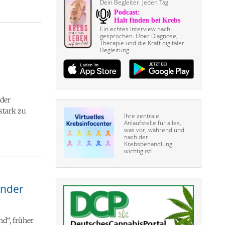
Dein Begleiter. Jeden Tag.
Ein echtes Interview nach­
gesprochen. Über Diagnose,
Therapie und die Kraft digitaler
Begleitung
 der
stark zu
Ihre zentrale
Anlaufstelle für alles,
was vor, während und
nach der
Krebsbehandlung
wichtig ist!
änder
nd“, früher