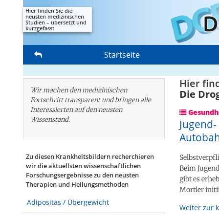
Hier finden Sie die
neusten medizinischen
Studien – übersetzt und
kurzgefasst
Startseite
Hier fin
Wir machen den medizinischen
Die Dro
Fortschritt transparent und bringen alle
Interessierten auf den neusten
Gesundhe
Wissenstand.
Jugend-
Autobah
Zu diesen Krankheitsbildern recherchieren
Selbstverpfl
wir die aktuellsten wissenschaftlichen
Beim Jugend
Forschungs­ergebnisse zu den neusten
gibt es erh
Therapien und Heilungsmethoden
Mortler init
Adipositas / Übergewicht
Weiter zur 