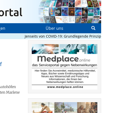
gen
Über uns
Jenseits von COVID-19: Grundlegende Prinzipien, die P
f
 Autohöfen
gten Marlene