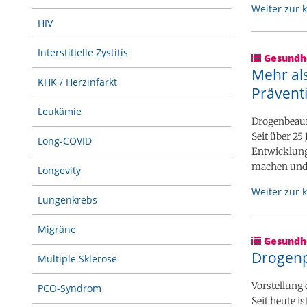
Weiter zur 
HIV
Interstitielle Zystitis
Gesundhe
Mehr al
KHK / Herzinfarkt
Prävent
Leukämie
Drogenbeauft
Seit über 25
Long-COVID
Entwicklung
machen un
Longevity
Weiter zur 
Lungenkrebs
Migräne
Gesundhe
Drogenpo
Multiple Sklerose
Vorstellung 
PCO-Syndrom
Seit heute i