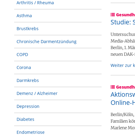
Arthritis / Rheuma
Gesundhe
Asthma
Studie:
Brustkrebs
Untersuchun
Media-Abhäng
Chronische Darmentzündung
Berlin, 1. 
neuen DAK-S
COPD
Weiter zur 
Corona
Darmkrebs
Gesundhe
Aktionsw
Demenz / Alzheimer
Online-H
Depression
Berlin/Köln,
Diabetes
Familien kön
Marlene Mor
Endometriose