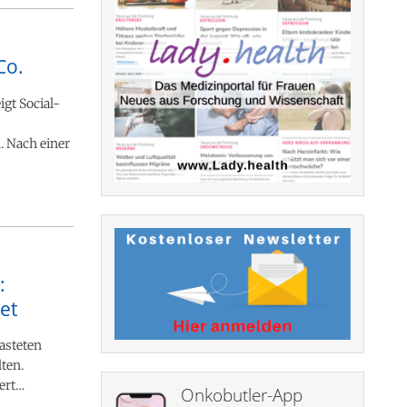
Co.
gt Social-
. Nach einer
:
et
asteten
ten.
ert…
Onkobutler-App