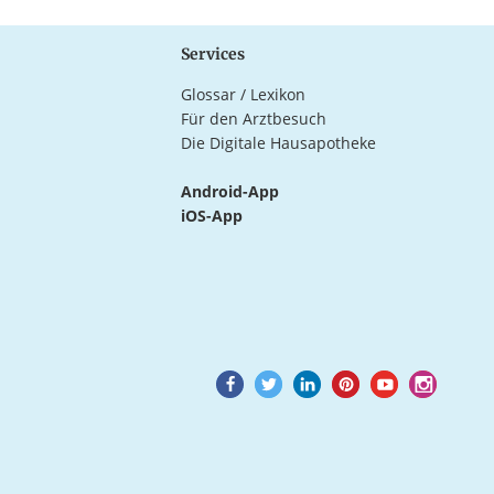
Services
Glossar / Lexikon
Für den Arztbesuch
Die Digitale Hausapotheke
Android-App
iOS-App
Goto
Goto
Goto
Goto
Goto
Goto
Facebook
Twitter
LinkedIn
Pinterest
Youtube
Instagram