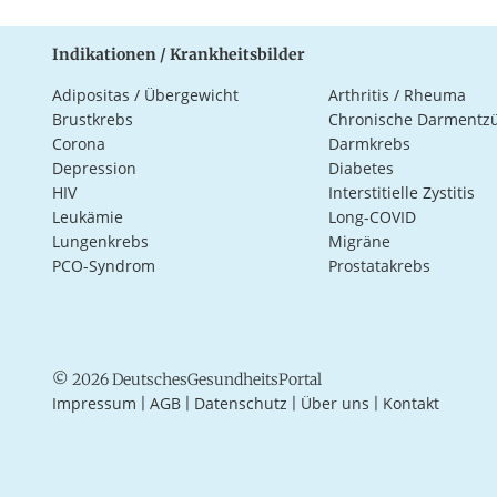
Indikationen / Krankheitsbilder
Adipositas / Übergewicht
Arthritis / Rheuma
Brustkrebs
Chronische Darmentz
Corona
Darmkrebs
Depression
Diabetes
HIV
Interstitielle Zystitis
Leukämie
Long-COVID
Lungenkrebs
Migräne
PCO-Syndrom
Prostatakrebs
© 2026 DeutschesGesundheitsPortal
Impressum
AGB
Datenschutz
Über uns
Kontakt
|
|
|
|