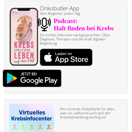
Onkobutler-App
Dein Begleiter. Jeden Tag.
Ein echtes Interview nach­gesprochen. Über
Diagnose, Therapie und die Kraft digitaler
Begleitung
Ihre zentrale Anlaufstelle für alles,
was vor, während und nach der
Krebsbehandlung wichtig ist!