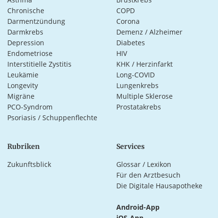
Chronische
COPD
Darmentzündung
Corona
Darmkrebs
Demenz / Alzheimer
Depression
Diabetes
Endometriose
HIV
Interstitielle Zystitis
KHK / Herzinfarkt
Leukämie
Long-COVID
Longevity
Lungenkrebs
Migräne
Multiple Sklerose
PCO-Syndrom
Prostatakrebs
Psoriasis / Schuppenflechte
Rubriken
Services
Zukunftsblick
Glossar / Lexikon
Für den Arztbesuch
Die Digitale Hausapotheke
Android-App
iOS-App