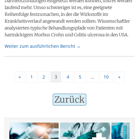
Darmentzündungen eingesetzt werden können, und es werden
laufend mehr. Umso schwieriger ist es, eine geeignete
Reihenfolge festzumachen, in der die Wirkstoffe im
Krankheitsverlauf angewandt werden sollten. Wissenschaftler
analysierten typische Behandlungspfade von Patienten mit
hartnäckigem Morbus Crohn und Colitis ulcerosa in den USA.
Weiter zum ausführlichen Bericht →
«
1
2
4
5
10
»
3
…
Zurück