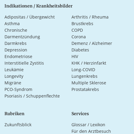
Indikationen / Krankheitsbilder
Adipositas / Übergewicht
Arthritis / Rheuma
Asthma
Brustkrebs
Chronische
COPD
Darmentzündung
Corona
Darmkrebs
Demenz / Alzheimer
Depression
Diabetes
Endometriose
HIV
Interstitielle Zystitis
KHK / Herzinfarkt
Leukämie
Long-COVID
Longevity
Lungenkrebs
Migräne
Multiple Sklerose
PCO-Syndrom
Prostatakrebs
Psoriasis / Schuppenflechte
Rubriken
Services
Zukunftsblick
Glossar / Lexikon
Für den Arztbesuch