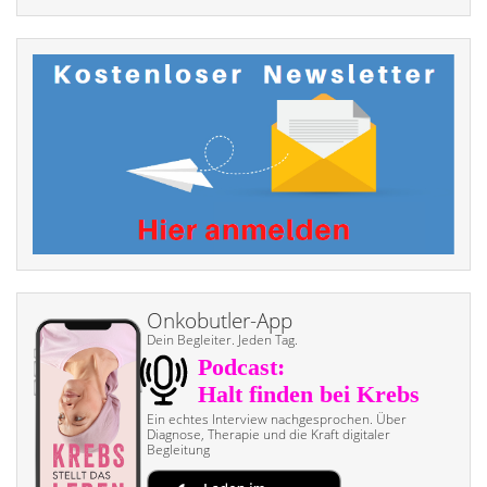
Onkobutler-App
Dein Begleiter. Jeden Tag.
Ein echtes Interview nach­gesprochen. Über
Diagnose, Therapie und die Kraft digitaler
Begleitung