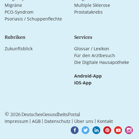
Migräne
Multiple Sklerose
PCO-Syndrom
Prostatakrebs
Psoriasis / Schuppenflechte
Rubriken
Services
Zukunftsblick
Glossar / Lexikon
Für den Arztbesuch
Die Digitale Hausapotheke
Android-App
iOS-App
© 2026 DeutschesGesundheitsPortal
Impressum
AGB
Datenschutz
Über uns
Kontakt
|
|
|
|
Goto
Goto
Goto
Goto
Goto
Goto