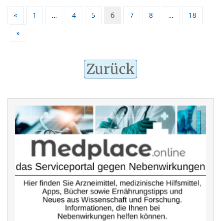
«
1
4
5
7
8
18
…
6
…
»
Zurück