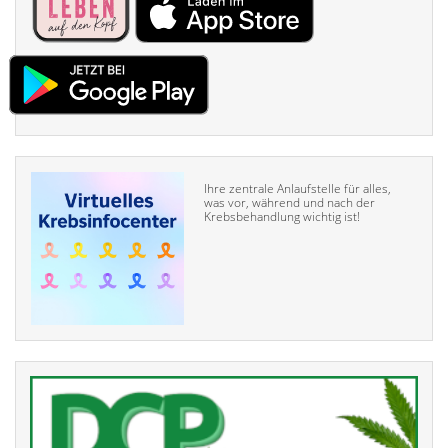
Ihre zentrale Anlaufstelle für alles,
was vor, während und nach der
Krebsbehandlung wichtig ist!