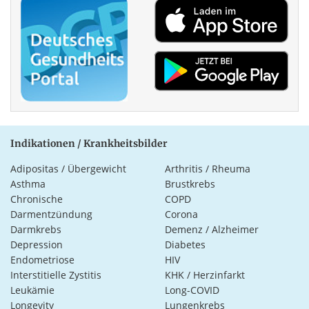
Indikationen / Krankheitsbilder
Adipositas / Übergewicht
Arthritis / Rheuma
Asthma
Brustkrebs
Chronische
COPD
Darmentzündung
Corona
Darmkrebs
Demenz / Alzheimer
Depression
Diabetes
Endometriose
HIV
Interstitielle Zystitis
KHK / Herzinfarkt
Leukämie
Long-COVID
Longevity
Lungenkrebs