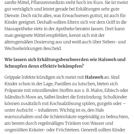
sanfte Mittel, Pflanzenmedizin steht hoch im Kurs. Sie ist meist
gut verträglich und leistet gerade bei Erkältungen sehr gute
Dienste. Doch nicht alles, was Erwachsenen guttut, ist auch für
Kinder geeignet. Deshalb sollten Eltern sich vor dem Griff in die
Hausapotheke stets in der Apotheke beraten lassen. Dort kann
man geeignete Mittel empfehlen, kennt sich mit der
altersgemäßen Dosierung aus und weiß auch über Neben- und
Wechselwirkungen Bescheid.
Wie lassen sich Erkältungsbeschwerden wie Halsweh und
Schnupfen denn effektiv bekämpfen?
Grippale Infekte kündigen sich meist mit
Halsweh
an. Sind
Kinder schon in der Lage, Pastillen zu lutschen, bieten sich
Präparate mit reizstillenden Stoffen aus z. B. Malve, Eibisch oder
Isländisch Moos an, Salbei lindert die Entzündung. Schulkinder
können zusätzlich mit Kochsalzlösung spülen, gurgeln oder –
unter Aufsicht – inhalieren. Wichtig ist es, den Hals
warmzuhalten und die Schleimhäute regelmäßig zu befeuchten,
am besten durch regelmäßiges Trinken von Wasser und
ungesüßten Kräuter- oder Früchtetees. Generell sollten Kinder