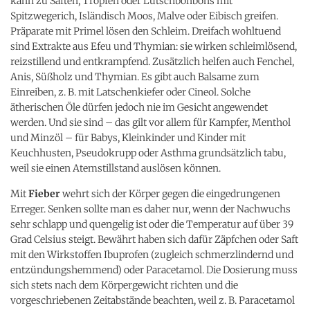
kann zu Säften, Tropfen oder Lutschbonbons mit
Spitzwegerich, Isländisch Moos, Malve oder Eibisch greifen.
Präparate mit Primel lösen den Schleim. Dreifach wohltuend
sind Extrakte aus Efeu und Thymian: sie wirken schleimlösend,
reizstillend und entkrampfend. Zusätzlich helfen auch Fenchel,
Anis, Süßholz und Thymian. Es gibt auch Balsame zum
Einreiben, z. B. mit Latschenkiefer oder Cineol. Solche
ätherischen Öle dürfen jedoch nie im Gesicht angewendet
werden. Und sie sind – das gilt vor allem für Kampfer, Menthol
und Minzöl – für Babys, Kleinkinder und Kinder mit
Keuchhusten, Pseudokrupp oder Asthma grundsätzlich tabu,
weil sie einen Atemstillstand auslösen können.
Mit
Fieber
wehrt sich der Körper gegen die eingedrungenen
Erreger. Senken sollte man es daher nur, wenn der Nachwuchs
sehr schlapp und quengelig ist oder die Temperatur auf über 39
Grad Celsius steigt. Bewährt haben sich dafür Zäpfchen oder Saft
mit den Wirkstoffen Ibuprofen (zugleich schmerzlindernd und
entzündungshemmend) oder Paracetamol. Die Dosierung muss
sich stets nach dem Körpergewicht richten und die
vorgeschriebenen Zeitabstände beachten, weil z. B. Paracetamol