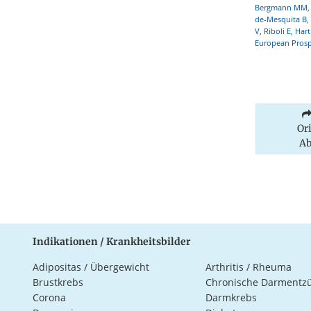
Bergmann MM, H
de-Mesquita B, 
V, Riboli E, Har
European Prospe
Or
Ab
Indikationen / Krankheitsbilder
Adipositas / Übergewicht
Arthritis / Rheuma
Brustkrebs
Chronische Darmentz
Corona
Darmkrebs