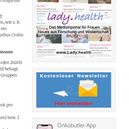
an Prospective
gt
, wie z. B.
 ein
Morbus Crohn
konsum
urden 262451
l befragt.
s Gruppen
änk pro
en) bzw. 2
Onkobutler-App