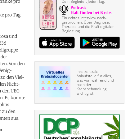
tränke pro
Dein Begleiter. Jeden Tag.
ke pro Tag
Ein echtes Interview nach­
gesprochen. Über Diagnose,
Therapie und die Kraft digitaler
Begleitung
erosa und
336
ollgruppe
 der
ten. Von den
Wenig-
Ihre zentrale
Anlaufstelle für alles,
zu den Viel-
was vor, während und
den Nicht-
nach der
Krebsbehandlung
zu den UEG-
wichtig ist!
n. Es konnte
litis
r zu den
enten aus.
n