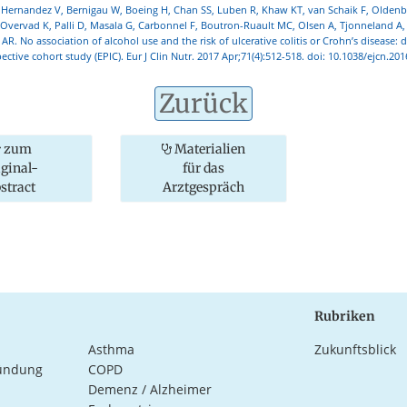
ernandez V, Bernigau W, Boeing H, Chan SS, Luben R, Khaw KT, van Schaik F, Oldenb
Overvad K, Palli D, Masala G, Carbonnel F, Boutron-Ruault MC, Olsen A, Tjonneland A,
t AR. No association of alcohol use and the risk of ulcerative colitis or Crohn’s disease: 
ctive cohort study (EPIC). Eur J Clin Nutr. 2017 Apr;71(4):512-518. doi: 10.1038/ejcn.201
Zurück
zum
Materialien
iginal-
für das
stract
Arztgespräch
Rubriken
Asthma
Zukunftsblick
ündung
COPD
Demenz / Alzheimer