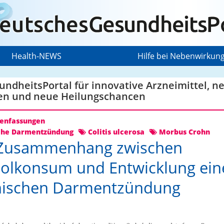
Health-NEWS
Hilfe bei Nebenwirkun
ndheitsPortal für innovative Arzneimittel, n
en und neue Heilungschancen
nfassungen
che Darmentzündung
Colitis ulcerosa
Morbus Crohn
 Zusammenhang zwischen
olkonsum und Entwicklung ein
nischen Darmentzündung