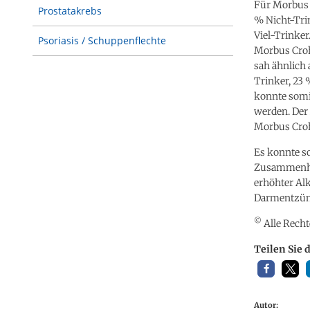
Für Morbus 
Prostatakrebs
% Nicht-Tri
Viel-Trinke
Psoriasis / Schuppenflechte
Morbus Croh
sah ähnlich
Trinker, 23
konnte somi
werden. Der 
Morbus Croh
Es konnte so
Zusammenhan
erhöhter Al
Darmentzün
©
Alle Recht
Teilen Sie 
Autor: