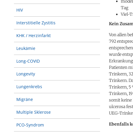
modera
Tag
HIV
Viel-T
Interstitielle Zystitis
Kein Zusam
Von allen be
KHK / Herzinfarkt
792 entspre
entsprechend
Leukämie
wurde entsp
Erkrankung 
Long-COVID
Patienten mi
Longevity
Trinkern, 3
Trinkern. Da
Lungenkrebs
Trinkern, 5
Trinkern, 1
Migräne
somit keine
ulcerosa fes
Multiple Sklerose
UEG-Trinkern
Ebenfalls 
PCO-Syndrom