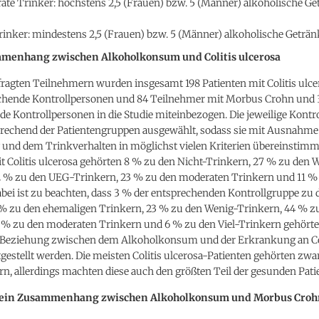
te Trinker: höchstens 2,5 (Frauen) bzw. 5 (Männer) alkoholische Ge
rinker: mindestens 2,5 (Frauen) bzw. 5 (Männer) alkoholische Geträn
menhang zwischen Alkoholkonsum und Colitis ulcerosa
fragten Teilnehmern wurden insgesamt 198 Patienten mit Colitis ulc
chende Kontrollpersonen und 84 Teilnehmer mit Morbus Crohn und 
e Kontrollpersonen in die Studie miteinbezogen. Die jeweilige Kontr
rechend der Patientengruppen ausgewählt, sodass sie mit Ausnahme
und dem Trinkverhalten in möglichst vielen Kriterien übereinstimm
t Colitis ulcerosa gehörten 8 % zu den Nicht-Trinkern, 27 % zu den 
2 % zu den UEG-Trinkern, 23 % zu den moderaten Trinkern und 11 % 
bei ist zu beachten, dass 3 % der entsprechenden Kontrollgruppe zu 
 % zu den ehemaligen Trinkern, 23 % zu den Wenig-Trinkern, 44 % 
9 % zu den moderaten Trinkern und 6 % zu den Viel-Trinkern gehörte
 Beziehung zwischen dem Alkoholkonsum und der Erkrankung an Co
tgestellt werden. Die meisten Colitis ulcerosa-Patienten gehörten zwa
, allerdings machten diese auch den größten Teil der gesunden Pati
kein Zusammenhang zwischen Alkoholkonsum und Morbus Croh