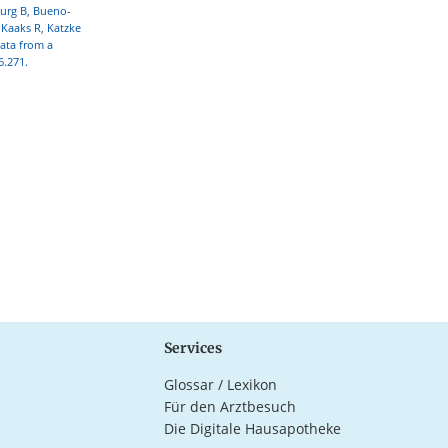
urg B, Bueno-
 Kaaks R, Katzke
data from a
6.271.
Services
Glossar / Lexikon
Für den Arztbesuch
Die Digitale Hausapotheke