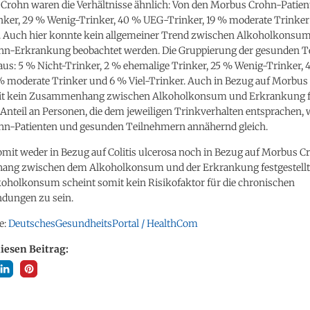
Crohn waren die Verhältnisse ähnlich: Von den Morbus Crohn-Patien
nker, 29 % Wenig-Trinker, 40 % UEG-Trinker, 19 % moderate Trinke
r. Auch hier konnte kein allgemeiner Trend zwischen Alkoholkonsu
n-Erkrankung beobachtet werden. Die Gruppierung der gesunden T
 aus: 5 % Nicht-Trinker, 2 % ehemalige Trinker, 25 % Wenig-Trinker,
 % moderate Trinker und 6 % Viel-Trinker. Auch in Bezug auf Morbus
t kein Zusammenhang zwischen Alkoholkonsum und Erkrankung fe
Anteil an Personen, die dem jeweiligen Trinkverhalten entsprachen, 
n-Patienten und gesunden Teilnehmern annähernd gleich.
mit weder in Bezug auf Colitis ulcerosa noch in Bezug auf Morbus C
g zwischen dem Alkoholkonsum und der Erkrankung festgestellt 
koholkonsum scheint somit kein Risikofaktor für die chronischen
dungen zu sein.
e:
DeutschesGesundheitsPortal / HealthCom
diesen Beitrag: