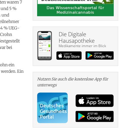
ten waren 7
r und 5 %
m und
eilnehmer
 44 % UEG-
Die Digitale
 Crohn
Hausapotheke
stgestellt
Medikamente immer im Blick
war bei
rohn ein
werden. Ein
Nutzen Sie auch die kosten­lose App für
unterwegs