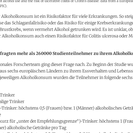
of alcohol use and the risk of ulcerative colitis or Crohn's disease: data from a Europe
PIC).
 Alkoholkonsum ist ein Risikofaktor für viele Erkrankungen. So stei
se das Schlaganfallrisiko oder das Risiko für einige Krebserkrankungen
rustkrebs, wenn vermehrt Alkohol getrunken wird. Es ist unklar, ob
 Alkoholkonsum auch einen Risikofaktor für Colitis ulcerosa oder 
efragten mehr als 260000 Studienteilnehmer zu ihrem Alkohol
ionales Forscherteam ging dieser Frage nach. Zu Beginn der Studie w
aus sechs europäischen Ländern zu ihrem Essverhalten und Lebenssti
jeweiligen Alkoholkonsum wurden die Teilnehmer in folgende sech
-Trinker
lige Trinker
Trinker: höchstens 0,5 (Frauen) bzw. 1 (Männer) alkoholisches Getr
e
kurz für „unter der Empfehlungsgrenze“)-Trinker: höchstens 1 (Frau
er) alkoholische Getränke pro Tag