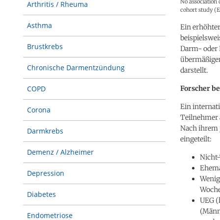
No association 
Arthritis / Rheuma
cohort study (E
Asthma
Ein erhöhter
beispielswei
Brustkrebs
Darm- oder B
übermäßiger
Chronische Darmentzündung
darstellt.
Forscher b
COPD
Ein internat
Corona
Teilnehmer 
Nach ihrem 
Darmkrebs
eingeteilt:
Demenz / Alzheimer
Nicht
Ehema
Depression
Wenig-
Woch
Diabetes
UEG (
(Männ
Endometriose