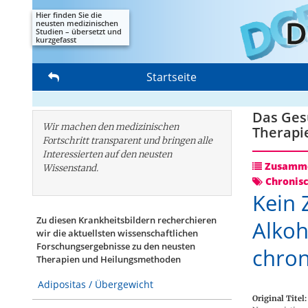
Hier finden Sie die
neusten medizinischen
Studien – übersetzt und
kurzgefasst
Startseite
Das Gesu
Wir machen den medizinischen
Therapi
Fortschritt transparent und bringen alle
Interessierten auf den neusten
Zusamme
Wissenstand.
Chronis
Kein
Zu diesen Krankheitsbildern recherchieren
Alkoh
wir die aktuellsten wissenschaftlichen
Forschungs­ergebnisse zu den neusten
chro
Therapien und Heilungsmethoden
Adipositas / Übergewicht
Original Titel: