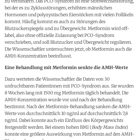
zu verhindern. Das PCO-Syndrom ist eine Stoffwechselstörung,
bei der es zu Zyklusstörungen, erhöhten männlichen
Hormonen und polyzystischen Eierstöcken mit vielen Follikeln
kommt. Häufig kommt es auch zu Störungen des
Blutzuckerspiegels und zu Übergewicht. Metformin wird off-
label, also ohne offizielle Zulassung bei PCO-Syndrom
verschrieben, und soll Blutzucker und Übergewicht regulieren.
Die Wissenschaftler untersuchten jetzt, ob Metformin auch die
AMH-Konzentration beeinflusst.
Eine Behandlung mit Metformin senkte die AMH-Werte
Dazu werteten die Wissenschaftler die Daten von 30
unfruchtbaren Patientinnen mit PCO-Syndrom aus. Sie wurden
8 Wochen lang mit 1500 mg Metformin täglich behandelt. Die
AMH-Konzentration wurde vor und nach der Behandlung
bestimmt. Nach der Metformin-Behandlung sanken die AMH-
Werte von durchschnittlich 10 ng/ml auf durchschnittlich 7,8
ng/ml. Dabei konnte auch ein Einfluss des Körpergewichts
festgestellt werden. Bei einem hohen BMI (
Body Mass Index
)
konnte eine größere Auswirkung von Metformin auf den AMH-