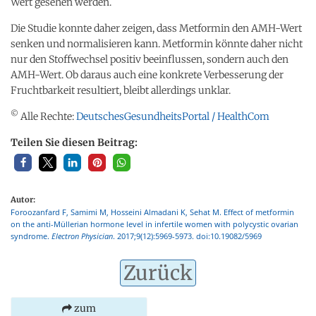
Wert gesehen werden.
Die Studie konnte daher zeigen, dass Metformin den AMH-Wert
senken und normalisieren kann. Metformin könnte daher nicht
nur den Stoffwechsel positiv beeinflussen, sondern auch den
AMH-Wert. Ob daraus auch eine konkrete Verbesserung der
Fruchtbarkeit resultiert, bleibt allerdings unklar.
©
Alle Rechte:
DeutschesGesundheitsPortal / HealthCom
Teilen Sie diesen Beitrag:
Autor:
Foroozanfard F, Samimi M, Hosseini Almadani K, Sehat M. Effect of metformin
on the anti-Müllerian hormone level in infertile women with polycystic ovarian
syndrome.
Electron Physician
. 2017;9(12):5969-5973. doi:10.19082/5969
Zurück
zum