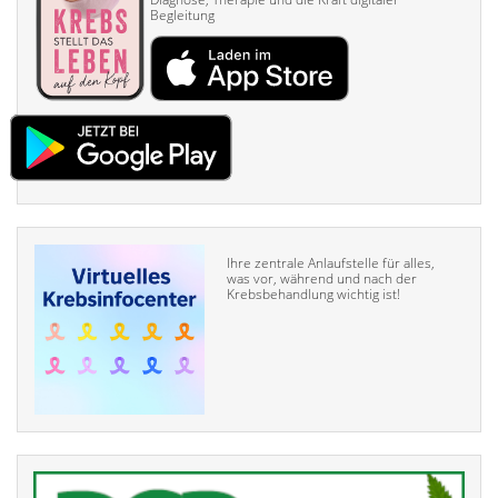
Begleitung
Ihre zentrale Anlaufstelle für alles,
was vor, während und nach der
Krebsbehandlung wichtig ist!