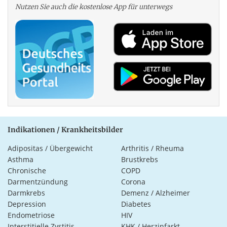
Nutzen Sie auch die kosten­lose App für unterwegs
Indikationen / Krankheitsbilder
Adipositas / Übergewicht
Arthritis / Rheuma
Asthma
Brustkrebs
Chronische
COPD
Darmentzündung
Corona
Darmkrebs
Demenz / Alzheimer
Depression
Diabetes
Endometriose
HIV
Interstitielle Zystitis
KHK / Herzinfarkt