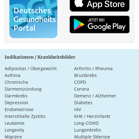
Indikationen / Krankheitsbilder
Adipositas / Übergewicht
Arthritis / Rheuma
Asthma
Brustkrebs
Chronische
COPD
Darmentzündung
Corona
Darmkrebs
Demenz / Alzheimer
Depression
Diabetes
Endometriose
HIV
Interstitielle Zystitis
KHK / Herzinfarkt
Leukämie
Long-COVID
Longevity
Lungenkrebs
Migräne
Multiple Sklerose