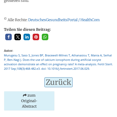
geblieben sind.
©
Alle Rechte:
DeutschesGesundheitsPortal / HealthCom
Teilen Sie diesen Beitrag:
Autor:
Murugesu S, Saso S, Jones BP, Bracewell-Milnes T, Athanasiou T, Mania A, Serhal
P, Ben-Nagi J. Does the use of calcium ionophore during artificial oocyte
activation demonstrate an effect on pregnancy rate? A meta-analysis. Fertil Steril.
2017 Sep;108(3):468-482.e3. doi: 10.1016/j.fertnstert.2017.06.029.
Zurück
zum
Original-
Abstract