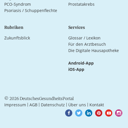
PCO-Syndrom
Prostatakrebs
Psoriasis / Schuppenflechte
Rubriken
Services
Zukunftsblick
Glossar / Lexikon
Für den Arztbesuch
Die Digitale Hausapotheke
Android-App
iOS-App
© 2026 DeutschesGesundheitsPortal
Impressum
AGB
Datenschutz
Über uns
Kontakt
|
|
|
|
Goto
Goto
Goto
Goto
Goto
Goto
Facebook
Twitter
LinkedIn
Pinterest
Youtube
Instagra