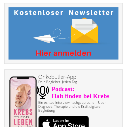
Onkobutler-App
Dein Begleiter. Jeden Tag.
Ein echtes Interview nach­gesprochen. Über
Diagnose, Therapie und die Kraft digitaler
Begleitung