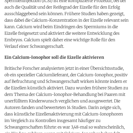
Spermieninjektion (ICSI) ist eine komplizierte Prozedur, bei der
auch die Qualität und der Reifegrad der Eizelle für den Erfolg
ausschlaggebend sein können. Frühere Studien haben gezeigt,
dass dabei die Calcium-Konzentration in der Eizelle relevant sein
kann. Calcium wird beim Eindringen des Spermiums in die
Eizelle freigesetzt und aktiviert die weitere Entwicklung des
Embryos. Calcium spielt daher eine wichtige Rolle für den
Verlauf einer Schwangerschaft.
Ein Calcium-Ionophor soll die Eizelle aktivieren
Britische Forscher analysierten jetzt in einer Übersichtsstudie,
ob ein spezieller Calciumlieferant, der Calcium-Ionophor, positiv
auf Befruchtung und Schwangerschaft wirken könnte indem er
die Eizellen künstlich aktiviert. Dazu wurden frühere Studien zu
dem Thema der Calcium-Ionophor-Behandlung bei Paaren mit
unerfülltem Kinderwunsch verglichen und ausgewertet. Die
Autoren fanden und bewerteten 14 Studien. Darin zeigte sich,
dass künstliche Eizellenaktivierung mit Calcium-Ionophoren
im Vergleich zu Kontrollen insgesamt häufiger zu
Schwangerschaften führte: es war 3,48-mal so wahrscheinlich,