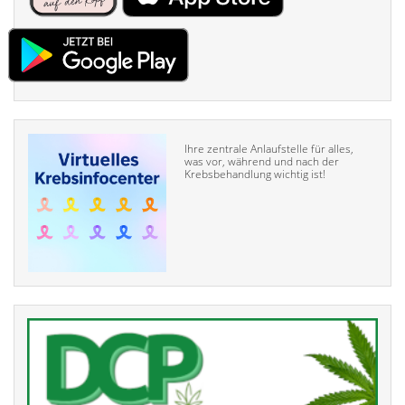
Ihre zentrale Anlaufstelle für alles,
was vor, während und nach der
Krebsbehandlung wichtig ist!