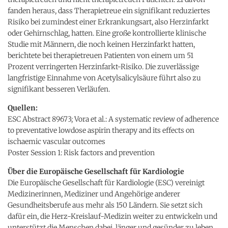
fanden heraus, dass Therapietreue ein signifikant reduziertes
Risiko bei zumindest einer Erkrankungsart, also Herzinfarkt
oder Gehirnschlag, hatten. Eine große kontrollierte klinische
Studie mit Männern, die noch keinen Herzinfarkt hatten,
berichtete bei therapietreuen Patienten von einem um 51
Prozent verringerten Herzinfarkt-Risiko. Die zuverlässige
langfristige Einnahme von Acetylsalicylsäure führt also zu
signifikant besseren Verläufen.
Quellen:
ESC Abstract 89673; Vora et al.: A systematic review of adherence
to preventative lowdose aspirin therapy and its effects on
ischaemic vascular outcomes
Poster Session 1: Risk factors and prevention
Über die Europäische Gesellschaft für Kardiologie
Die Europäische Gesellschaft für Kardiologie (ESC) vereinigt
Medizinerinnen, Mediziner und Angehörige anderer
Gesundheitsberufe aus mehr als 150 Ländern. Sie setzt sich
dafür ein, die Herz-Kreislauf-Medizin weiter zu entwickeln und
unterstützt die Menschen dabei, länger und gesünder zu leben.