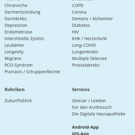
Chronische
COPD
Darmentzündung
Corona
Darmkrebs
Demenz / Alzheimer
Depression
Diabetes
Endometriose
HIV
Interstitielle Zystitis
KHK / Herzinfarkt
Leukämie
Long-COVID
Longevity
Lungenkrebs
Migräne
Multiple Sklerose
PCO-Syndrom
Prostatakrebs
Psoriasis / Schuppenflechte
Rubriken
Services
Zukunftsblick
Glossar / Lexikon
Für den Arztbesuch
Die Digitale Hausapotheke
Android-App
iOS-App