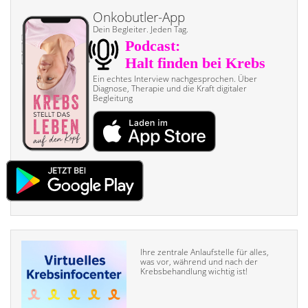
Onkobutler-App
Dein Begleiter. Jeden Tag.
Ein echtes Interview nach­gesprochen. Über
Diagnose, Therapie und die Kraft digitaler
Begleitung
Ihre zentrale Anlaufstelle für alles,
was vor, während und nach der
Krebsbehandlung wichtig ist!