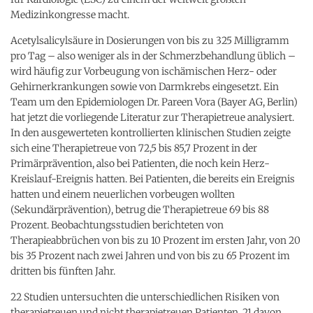
Medizinkongresse macht.
Acetylsalicylsäure in Dosierungen von bis zu 325 Milligramm
pro Tag – also weniger als in der Schmerzbehandlung üblich –
wird häufig zur Vorbeugung von ischämischen Herz- oder
Gehirnerkrankungen sowie von Darmkrebs eingesetzt. Ein
Team um den Epidemiologen Dr. Pareen Vora (Bayer AG, Berlin)
hat jetzt die vorliegende Literatur zur Therapietreue analysiert.
In den ausgewerteten kontrollierten klinischen Studien zeigte
sich eine Therapietreue von 72,5 bis 85,7 Prozent in der
Primärprävention, also bei Patienten, die noch kein Herz-
Kreislauf-Ereignis hatten. Bei Patienten, die bereits ein Ereignis
hatten und einem neuerlichen vorbeugen wollten
(Sekundärprävention), betrug die Therapietreue 69 bis 88
Prozent. Beobachtungsstudien berichteten von
Therapieabbrüchen von bis zu 10 Prozent im ersten Jahr, von 20
bis 35 Prozent nach zwei Jahren und von bis zu 65 Prozent im
dritten bis fünften Jahr.
22 Studien untersuchten die unterschiedlichen Risiken von
therapietreuen und nicht therapietreuen Patienten. 21 davon