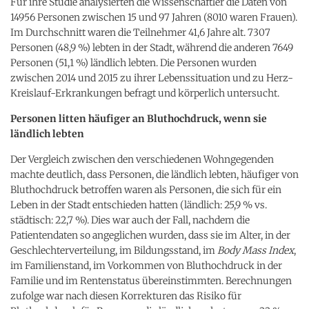
Für ihre Studie analysierten die Wissenschaftler die Daten von
14956 Personen zwischen 15 und 97 Jahren (8010 waren Frauen).
Im Durchschnitt waren die Teilnehmer 41,6 Jahre alt. 7307
Personen (48,9 %) lebten in der Stadt, während die anderen 7649
Personen (51,1 %) ländlich lebten. Die Personen wurden
zwischen 2014 und 2015 zu ihrer Lebenssituation und zu Herz-
Kreislauf-Erkrankungen befragt und körperlich untersucht.
Personen litten häufiger an Bluthochdruck, wenn sie
ländlich lebten
Der Vergleich zwischen den verschiedenen Wohngegenden
machte deutlich, dass Personen, die ländlich lebten, häufiger von
Bluthochdruck betroffen waren als Personen, die sich für ein
Leben in der Stadt entschieden hatten (ländlich: 25,9 % vs.
städtisch: 22,7 %). Dies war auch der Fall, nachdem die
Patientendaten so angeglichen wurden, dass sie im Alter, in der
Geschlechterverteilung, im Bildungsstand, im
Body Mass Index
,
im Familienstand, im Vorkommen von Bluthochdruck in der
Familie und im Rentenstatus übereinstimmten. Berechnungen
zufolge war nach diesen Korrekturen das Risiko für