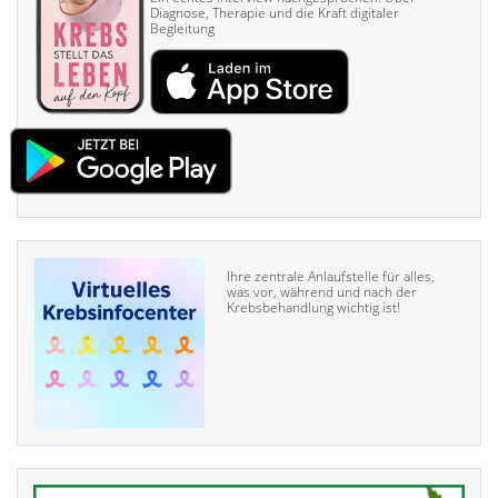
Diagnose, Therapie und die Kraft digitaler
Begleitung
Ihre zentrale Anlaufstelle für alles,
was vor, während und nach der
Krebsbehandlung wichtig ist!