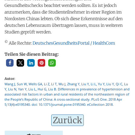
Gesundheitschecks beachtet werden sollten. Es ist jedoch
anzumerken, dass die Studienteilnehmer in einer Region im
Nordosten Chinas lebten. Ob sich diese Erkenntnisse auf den
deutschen Lebensraum übertragen lassen, muss in weiteren
Studien geprüft werden.
©
Alle Rechte:
DeutschesGesundheitsPortal / HealthCom
Teilen Sie diesen Beitrag:
Autor:
Wang J, Sun W, Wells GA, Li Z, Li T, Wu J, Zhang Y, Liu Y, Li L, Yu Y, Liu Y, Qi C, Lu
Y, Liu N, Yan Y, Liu L, Hui G, Liu B. Differences in prevalence of hypertension and
associated risk factors in urban and rural residents of the northeastern region of
the People’s Republic of China: A cross-sectional study. PLoS One. 2018 Apr
5;13(4):e0195340. doi: 10.1371/journal.pone.0195340. eCollection 2018.
Zurück