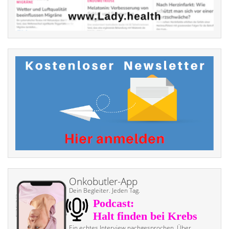
Onkobutler-App
Dein Begleiter. Jeden Tag.
Ein echtes Interview nach­gesprochen. Über