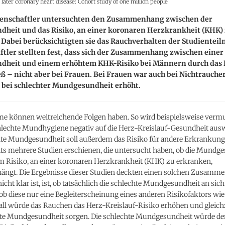
 later coronary heart disease: Cohort study of one million people
enschaftler untersuchten den Zusammenhang zwischen der
heit und das Risiko, an einer koronaren Herzkrankheit (KHK)
Dabei berücksichtigten sie das Rauchverhalten der Studienteil
tler stellten fest, dass sich der Zusammenhang zwischen einer
heit und einem erhöhtem KHK-Risiko bei Männern durch das
eß – nicht aber bei Frauen. Bei Frauen war auch bei Nichtrauch
 bei schlechter Mundgesundheit erhöht.
e können weitreichende Folgen haben. So wird beispielsweise vermu
chlechte Mundhygiene negativ auf die Herz-Kreislauf-Gesundheit aus
hte Mundgesundheit soll außerdem das Risiko für andere Erkrankun
its mehrere Studien erschienen, die untersucht haben, ob die Mundg
m Risiko, an einer koronaren Herzkrankheit (KHK) zu erkranken,
gt. Die Ergebnisse dieser Studien deckten einen solchen Zusamme
icht klar ist, ist, ob tatsächlich die schlechte Mundgesundheit an sich
ob diese nur eine Begleiterscheinung eines anderen Risikofaktors wi
Fall würde das Rauchen das Herz-Kreislauf-Risiko erhöhen und gleichz
hte Mundgesundheit sorgen. Die schlechte Mundgesundheit würde d