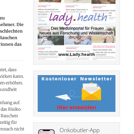
 zu
nehmer. Die
 schlechten
 Rauchen
erinnen das
tet, dass
wirken kann.
gen erhöhen.
esundheit
nhang auf.
 das Risiko
e Rauchen
eitig für
emnach nicht
Onkobutler-App