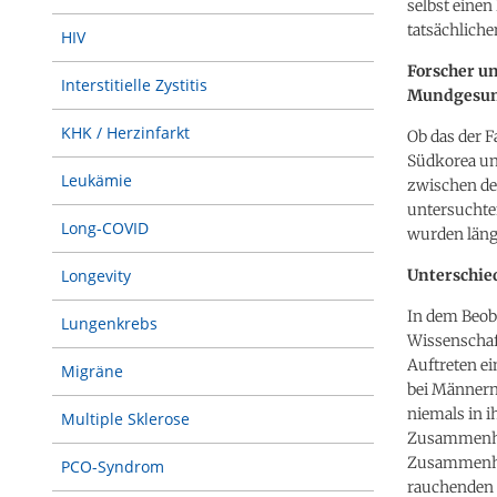
selbst einen
tatsächliche
HIV
Forscher u
Interstitielle Zystitis
Mundgesun
KHK / Herzinfarkt
Ob das der F
Südkorea un
Leukämie
zwischen de
untersuchte
Long-COVID
wurden länge
Unterschie
Longevity
In dem Beob
Lungenkrebs
Wissenschaf
Auftreten e
Migräne
bei Männern 
niemals in i
Multiple Sklerose
Zusammenhan
Zusammenha
PCO-Syndrom
rauchenden 