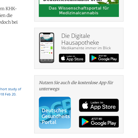
tem KHK-
en die
edoch bei
Die Digitale
Hausapotheke
Medikamente immer im Blick
Nutzen Sie auch die kosten­lose App für
unterwegs
ohort study of
018 Feb 20.