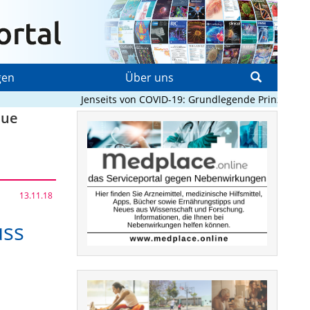
gen
Über uns
Jenseits von COVID-19: Grundlegende Prinzipien, di
eue
13.11.18
uss