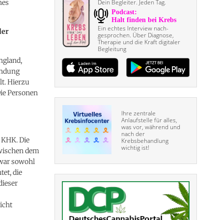
nes
Dein Begleiter. Jeden Tag.
Ein echtes Interview nach­
der
gesprochen. Über Diagnose,
Therapie und die Kraft digitaler
Begleitung
ngland,
indung
t. Hierzu
Die Personen
Ihre zentrale
Anlaufstelle für alles,
was vor, während und
nach der
 KHK. Die
Krebsbehandlung
wichtig ist!
zwischen dem
 war sowohl
et, die
dieser
icht