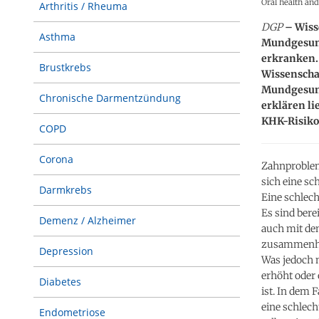
Oral health and
Arthritis / Rheuma
DGP
– Wiss
Asthma
Mundgesund
erkranken. 
Brustkrebs
Wissenschaf
Mundgesund
Chronische Darmentzündung
erklären li
KHK-Risiko
COPD
Corona
Zahnproblem
sich eine s
Darmkrebs
Eine schlec
Es sind bere
Demenz / Alzheimer
auch mit de
zusammenhän
Depression
Was jedoch n
erhöht oder 
Diabetes
ist. In dem 
eine schlec
Endometriose