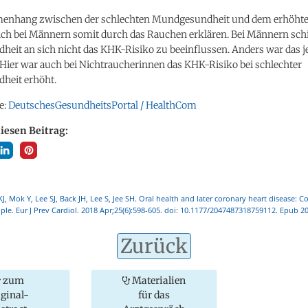
enhang zwischen der schlechten Mundgesundheit und dem erhöh
sich bei Männern somit durch das Rauchen erklären. Bei Männern schi
eit an sich nicht das KHK-Risiko zu beeinflussen. Anders war das j
 Hier war auch bei Nichtraucherinnen das KHK-Risiko bei schlechter
heit erhöht.
e:
DeutschesGesundheitsPortal / HealthCom
diesen Beitrag:
J, Mok Y, Lee SJ, Back JH, Lee S, Jee SH. Oral health and later coronary heart disease: C
ple. Eur J Prev Cardiol. 2018 Apr;25(6):598-605. doi: 10.1177/2047487318759112. Epub 2
Zurück
zum
Materialien
iginal-
für das