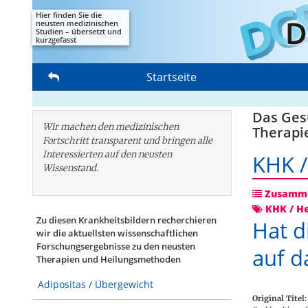
Hier finden Sie die
neusten medizinischen
Studien – übersetzt und
kurzgefasst
Startseite
Das Gesu
Wir machen den medizinischen
Therapi
Fortschritt transparent und bringen alle
Interessierten auf den neusten
KHK /
Wissenstand.
Zusamme
KHK / He
Zu diesen Krankheitsbildern recherchieren
Hat d
wir die aktuellsten wissenschaftlichen
Forschungs­ergebnisse zu den neusten
auf d
Therapien und Heilungsmethoden
Adipositas / Übergewicht
Original Titel: