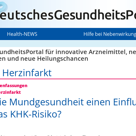
Health-NEWS
Hilfe bei Nebenwirkun
ndheitsPortal für innovative Arzneimittel, n
en und neue Heilungschancen
 Herzinfarkt
nfassungen
rzinfarkt
ie Mundgesundheit einen Einfl
as KHK-Risiko?