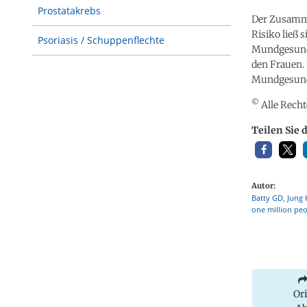
Prostatakrebs
Der Zusamm
Risiko ließ 
Psoriasis / Schuppenflechte
Mundgesundh
den Frauen.
Mundgesund
©
Alle Recht
Teilen Sie 
Autor:
Batty GD, Jung K
one million peo
Or