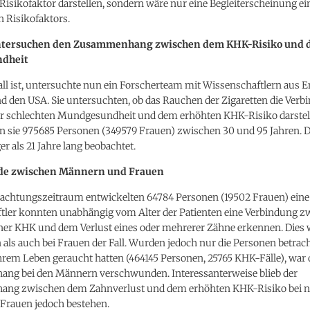
 Risikofaktor darstellen, sondern wäre nur eine Begleiterscheinung ei
n Risikofaktors.
ntersuchen den Zusammenhang zwischen dem KHK-Risiko und 
dheit
all ist, untersuchte nun ein Forscherteam mit Wissenschaftlern aus E
d den USA. Sie untersuchten, ob das Rauchen der Zigaretten die Verb
r schlechten Mundgesundheit und dem erhöhten KHK-Risiko darstell
n sie 975685 Personen (349579 Frauen) zwischen 30 und 95 Jahren. 
r als 21 Jahre lang beobachtet.
de zwischen Männern und Frauen
achtungszeitraum entwickelten 64784 Personen (19502 Frauen) eine
tler konnten unabhängig vom Alter der Patienten eine Verbindung 
iner KHK und dem Verlust eines oder mehrerer Zähne erkennen. Dies
als auch bei Frauen der Fall. Wurden jedoch nur die Personen betracht
hrem Leben geraucht hatten (464145 Personen, 25765 KHK-Fälle), war 
g bei den Männern verschwunden. Interessanterweise blieb der
ng zwischen dem Zahnverlust und dem erhöhten KHK-Risiko bei n
Frauen jedoch bestehen.