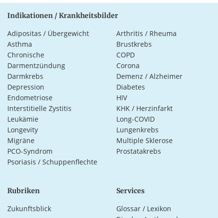
Indikationen / Krankheitsbilder
Adipositas / Übergewicht
Arthritis / Rheuma
Asthma
Brustkrebs
Chronische
COPD
Darmentzündung
Corona
Darmkrebs
Demenz / Alzheimer
Depression
Diabetes
Endometriose
HIV
Interstitielle Zystitis
KHK / Herzinfarkt
Leukämie
Long-COVID
Longevity
Lungenkrebs
Migräne
Multiple Sklerose
PCO-Syndrom
Prostatakrebs
Psoriasis / Schuppenflechte
Rubriken
Services
Zukunftsblick
Glossar / Lexikon