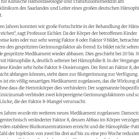
ts für Klinische Hämostaseologie und Transfusionsmedizin am
sklinikum des Saarlandes und Leiter eines großen deutschen Hämophi
t.
ten Jahren konnten wir große Fortschritte in der Behandlung der Häm
reichen“, sagt Professor Eichler. Da der Körper der betroffenen Kinder
eise kein oder nur sehr wenig Faktor 8 oder Faktor 9 bildet, betrachte
den gespritzten Gerinnungsfaktor als fremd: Es bildet nicht selten
de gespritzte Medikament wieder abbauen. Dies geschieht bei 20 bis 
 mit Hämophilie A, deutlich seltener bei Hämophilie B. In der Vergange
iese Kinder sehr hohe Faktor 8-Dosierungen. Der Rest an Faktor 8, de
nicht abfangen können, steht dann zur Blutgerinnung zur Verfügung.
es ist ein völlig neuartiges Medikament zugelassen, das die Wirkung d
hne dass die Hemmkörper dies verhindern: Der sogenannte bispezifi
Emicizumab verbindet zwei körpereigene Gerinnungsfaktoren und sc
Lücke, die der Faktor 8-Mangel verursacht.
es Jahres wurde ein weiteres neues Medikament zugelassen: Damocto
n gentechnisch veränderter Faktor 8, dessen Abbau im Körper verzögert
rden stabilere Blutkonzentrationen erreicht und die Hämophilie-Pat
ahl der Injektion von zwei bis drei auf bis zu eine pro Woche reduzier