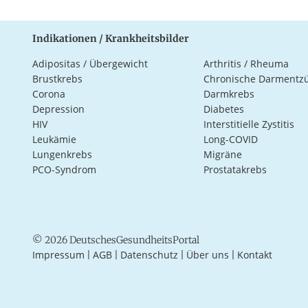
Indikationen / Krankheitsbilder
Adipositas / Übergewicht
Arthritis / Rheuma
Brustkrebs
Chronische Darmentz
Corona
Darmkrebs
Depression
Diabetes
HIV
Interstitielle Zystitis
Leukämie
Long-COVID
Lungenkrebs
Migräne
PCO-Syndrom
Prostatakrebs
© 2026 DeutschesGesundheitsPortal
Impressum
AGB
Datenschutz
Über uns
Kontakt
|
|
|
|