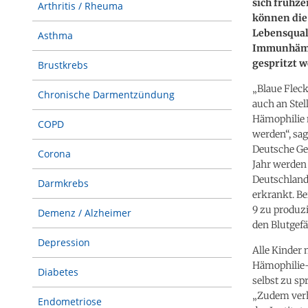
sich frühz
Arthritis / Rheuma
können die
Lebensquali
Asthma
Immunhämat
gespritzt 
Brustkrebs
„Blaue Fleck
Chronische Darmentzündung
auch an Stel
Hämophilie n
COPD
werden“, sag
Deutsche Ge
Corona
Jahr werden 
Deutschland
Darmkrebs
erkrankt. Be
9 zu produzi
Demenz / Alzheimer
den Blutgefä
Depression
Alle Kinder 
Hämophilie-Z
Diabetes
selbst zu s
„Zudem verhi
Endometriose