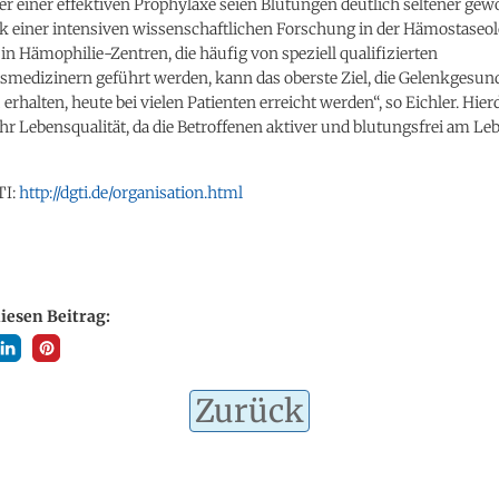
er einer effektiven Prophylaxe seien Blutungen deutlich seltener gew
nk einer intensiven wissenschaftlichen Forschung in der Hämostaseol
n Hämophilie-Zentren, die häufig von speziell qualifizierten
smedizinern geführt werden, kann das oberste Ziel, die Gelenkgesund
 erhalten, heute bei vielen Patienten erreicht werden“, so Eichler. Hie
r Lebensqualität, da die Betroffenen aktiver und blutungsfrei am Le
TI:
http://dgti.de/organisation.html
diesen Beitrag:
Zurück