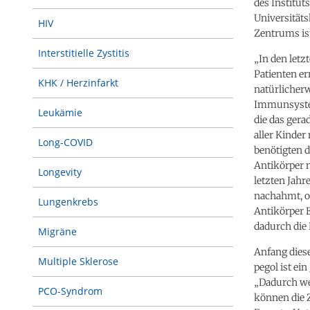
des Institu
Universität
HIV
Zentrums is
Interstitielle Zystitis
„In den letz
Patienten er
KHK / Herzinfarkt
natürlicherw
Immunsystem 
Leukämie
die das gera
aller Kinder
Long-COVID
benötigten d
Antikörper 
Longevity
letzten Jahr
nachahmt, o
Lungenkrebs
Antikörper 
dadurch die 
Migräne
Anfang dies
Multiple Sklerose
pegol ist ei
„Dadurch we
PCO-Syndrom
können die Z