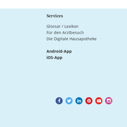
Services
Glossar / Lexikon
Für den Arztbesuch
Die Digitale Hausapotheke
Android-App
iOS-App
Goto
Goto
Goto
Goto
Goto
Goto
Facebook
Twitter
LinkedIn
Pinterest
Youtube
Instagram