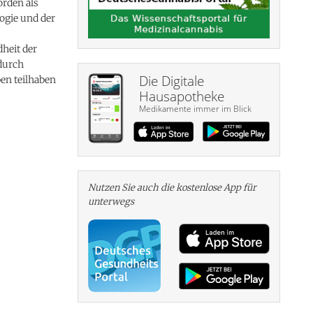
orden als
ogie und der
heit der
rdurch
Die Digitale
ben teilhaben
Hausapotheke
Medikamente immer im Blick
Nutzen Sie auch die kosten­lose App für
unterwegs