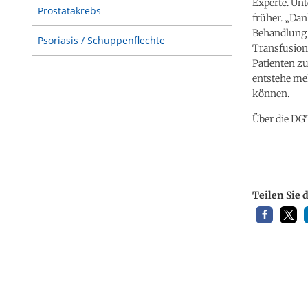
Experte. Unt
Prostatakrebs
früher. „Da
Behandlung i
Psoriasis / Schuppenflechte
Transfusion
Patienten zu
entstehe meh
können.
Über die DG
Teilen Sie 