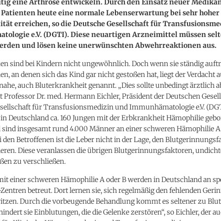
eitig eine Arthrose entwickeln. Durch den Einsatz neuer Medik
 Patienten heute eine normale Lebenserwartung bei sehr hoher
tät erreichen, so die Deutsche Gesellschaft für Transfusionsm
ologie e.V. (DGTI). Diese neuartigen Arzneimittel müssen sel
werden und lösen keine unerwünschten Abwehrreaktionen aus.
en sind bei Kindern nicht ungewöhnlich. Doch wenn sie ständig auft
len, an denen sich das Kind gar nicht gestoßen hat, liegt der Verdacht a
ahe, auch Bluterkrankheit genannt. „Dies sollte unbedingt ärztlich a
t Professor Dr. med. Hermann Eichler, Präsident der Deutschen Gesell
sellschaft für Transfusionsmedizin und Immunhämatologie e.V. (DGT
in Deutschland ca. 160 Jungen mit der Erbkrankheit Hämophilie gebor
 sind insgesamt rund 4.000 Männer an einer schweren Hämophilie A
i den Betroffenen ist die Leber nicht in der Lage, den Blutgerinnungsf
eren. Diese veranlassen die übrigen Blutgerinnungsfaktoren, undichte
ßen zu verschließen.
mit einer schweren Hämophilie A oder B werden in Deutschland an spe
entren betreut. Dort lernen sie, sich regelmäßig den fehlenden Ger
pritzen. Durch die vorbeugende Behandlung kommt es seltener zu Blu
ndert sie Einblutungen, die die Gelenke zerstören“, so Eichler, der a