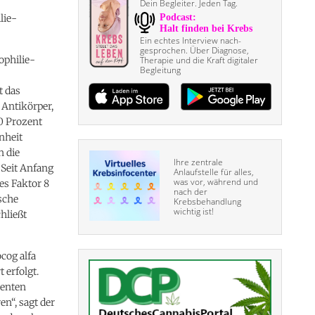
Dein Begleiter. Jeden Tag.
lie-
Ein echtes Interview nach­
gesprochen. Über Diagnose,
ophilie-
Therapie und die Kraft digitaler
Begleitung
t das
 Antikörper,
30 Prozent
nheit
n die
Ihre zentrale
 Seit Anfang
Anlaufstelle für alles,
was vor, während und
es Faktor 8
nach der
sche
Krebsbehandlung
wichtig ist!
hließt
cog alfa
 erfolgt.
ienten
en“, sagt der