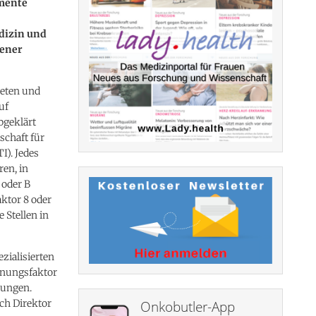
amente
edizin und
tener
reten und
uf
bgeklärt
schaft für
I). Jedes
en, in
 oder B
aktor 8 oder
 Stellen in
zialisierten
innungsfaktor
tungen.
uch Direktor
Onkobutler-App