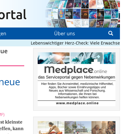
gen
Über uns
Lebenswichtiger Herz-Check: Viele Erwachsene mit an
eue
 neue
MF)
st kleinste
effen, kann