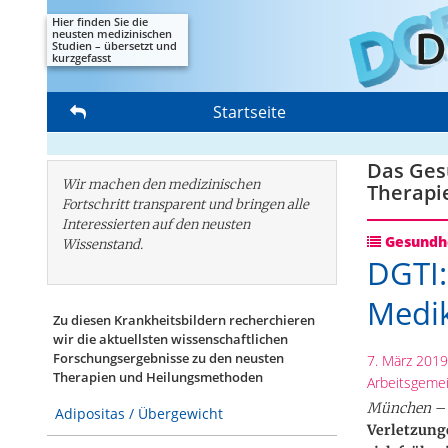
Hier finden Sie die
neusten medizinischen
Studien – übersetzt und
kurzgefasst
Startseite
Das Gesu
Wir machen den medizinischen
Therapi
Fortschritt transparent und bringen alle
Interessierten auf den neusten
Gesundhe
Wissenstand.
DGTI:
Medik
Zu diesen Krankheitsbildern recherchieren
wir die aktuellsten wissenschaftlichen
Forschungs­ergebnisse zu den neusten
7. März 2019
Therapien und Heilungsmethoden
Arbeitsgemei
München –
Adipositas / Übergewicht
Verletzung