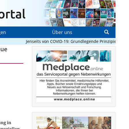
gen
Über uns
Jenseits von COVID-19: Grundlegende Prinzipien, die Pan
eue
ung in
speziellen