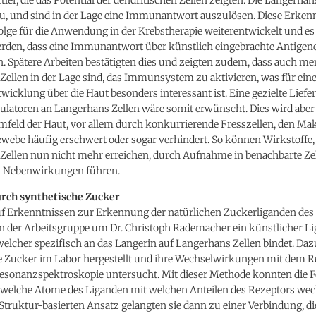
u, und sind in der Lage eine Immunantwort auszulösen. Diese Erken
olge für die Anwendung in der Krebstherapie weiterentwickelt und e
rden, dass eine Immunantwort über künstlich eingebrachte Antigene
. Spätere Arbeiten bestätigten dies und zeigten zudem, dass auch me
ellen in der Lage sind, das Immunsystem zu aktivieren, was für ein
wicklung über die Haut besonders interessant ist. Eine gezielte Lief
toren an Langerhans Zellen wäre somit erwünscht. Dies wird aber
feld der Haut, vor allem durch konkurrierende Fresszellen, den Ma
webe häufig erschwert oder sogar verhindert. So können Wirkstoffe,
Zellen nun nicht mehr erreichen, durch Aufnahme in benachbarte Ze
n Nebenwirkungen führen.
rch synthetische Zucker
uf Erkenntnissen zur Erkennung der natürlichen Zuckerliganden des
n der Arbeitsgruppe um Dr. Christoph Rademacher ein künstlicher L
welcher spezifisch an das Langerin auf Langerhans Zellen bindet. Da
e Zucker im Labor hergestellt und ihre Wechselwirkungen mit dem R
esonanzspektroskopie untersucht. Mit dieser Methode konnten die 
welche Atome des Liganden mit welchen Anteilen des Rezeptors wec
Struktur-basierten Ansatz gelangten sie dann zu einer Verbindung, di