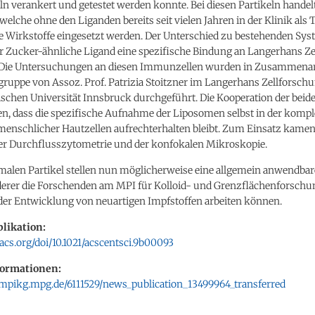
n verankert und getestet werden konnte. Bei diesen Partikeln handel
elche ohne den Liganden bereits seit vielen Jahren in der Klinik als 
e Wirkstoffe eingesetzt werden. Der Unterschied zu bestehenden Sys
er Zucker-ähnliche Ligand eine spezifische Bindung an Langerhans Ze
 Die Untersuchungen an diesen Immunzellen wurden in Zusammenarb
ruppe von Assoz. Prof. Patrizia Stoitzner im Langerhans Zellforsch
ischen Universität Innsbruck durchgeführt. Die Kooperation der bei
en, dass die spezifische Aufnahme der Liposomen selbst in der komp
nschlicher Hautzellen aufrechterhalten bleibt. Zum Einsatz kamen
r Durchflusszytometrie und der konfokalen Mikroskopie.
omalen Partikel stellen nun möglicherweise eine allgemein anwendbar
 derer die Forschenden am MPI für Kolloid- und Grenzflächenforschu
der Entwicklung von neuartigen Impfstoffen arbeiten können.
likation:
.acs.org/doi/10.1021/acscentsci.9b00093
formationen:
mpikg.mpg.de/6111529/news_publication_13499964_transferred