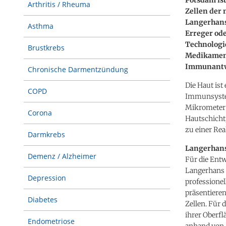
Arthritis / Rheuma
Zellen der
Langerhans
Asthma
Erreger od
Technologie
Brustkrebs
Medikament
Immunantwo
Chronische Darmentzündung
Die Haut ist
COPD
Immunsystem
Mikrometer u
Corona
Hautschicht
zu einer Rea
Darmkrebs
Langerhans
Demenz / Alzheimer
Für die Entw
Langerhans Z
Depression
professionel
präsentiere
Diabetes
Zellen. Für
ihrer Oberf
Endometriose
anhand von Z