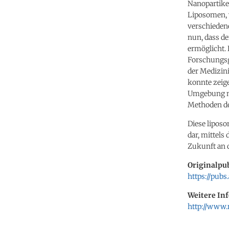
Nanopartikel
Liposomen, w
verschieden
nun, dass d
ermöglicht.
Forschungsg
der Medizin
konnte zeig
Umgebung me
Methoden de
Diese lipos
dar, mittels
Zukunft an 
Originalpub
https://pubs
Weitere In
http://www.