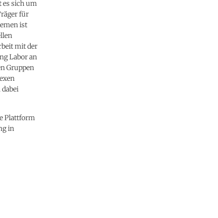
t es sich um
Träger für
temen ist
llen
eit mit der
ung Labor an
den Gruppen
lexen
 dabei
e Plattform
ng in