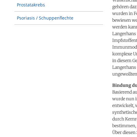
Prostatakrebs
gehören daz
wurden in F
Psoriasis / Schuppenflechte
bewiesen we
werden kann
Langerhans Z
Impfstoffent
Immunmodula
komplexe Um
in diesem Ge
Langerhans 
ungewollte
Bindung du
Basierend a
wurde nun i
entwickelt, 
synthetisch
durch Kernr
bestimmen, 
Über diesen 