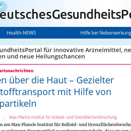
Health-NEWS
Hilfe bei Nebenwirkun
ndheitsPortal für innovative Arzneimittel, n
en und neue Heilungschancen
itsnachrichten
n über die Haut – Gezielter
tofftransport mit Hilfe von
artikeln
-
Max-Planck-Institut für Kolloid- und Grenzflächenforschung
n am Max-Planck-Institut für Kolloid- und Grenzflächenforsch
 es gelungen Nanopartikel so weiterzuentwickeln, dass sie von 