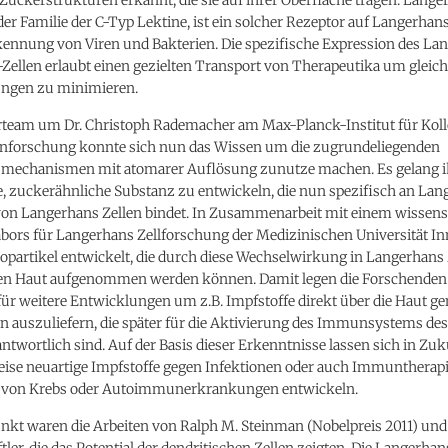
der Familie der C-Typ Lektine, ist ein solcher Rezeptor auf Langerhan
kennung von Viren und Bakterien. Die spezifische Expression des Lan
ellen erlaubt einen gezielten Transport von Therapeutika um gleich
ngen zu minimieren.
rteam um Dr. Christoph Rademacher am Max-Planck-Institut für Koll
nforschung konnte sich nun das Wissen um die zugrundeliegenden
echanismen mit atomarer Auflösung zunutze machen. Es gelang i
, zuckerähnliche Substanz zu entwickeln, die nun spezifisch an Lang
von Langerhans Zellen bindet. In Zusammenarbeit mit einem wissens
bors für Langerhans Zellforschung der Medizinischen Universität I
partikel entwickelt, die durch diese Wechselwirkung in Langerhans 
n Haut aufgenommen werden können. Damit legen die Forschenden
ür weitere Entwicklungen um z.B. Impfstoffe direkt über die Haut ge
 auszuliefern, die später für die Aktivierung des Immunsystems de
ntwortlich sind. Auf der Basis dieser Erkenntnisse lassen sich in Zuk
ise neuartige Impfstoffe gegen Infektionen oder auch Immuntherap
 von Krebs oder Autoimmunerkrankungen entwickeln.
kt waren die Arbeiten von Ralph M. Steinman (Nobelpreis 2011) und
ler, die das Potential der dendritischen Zellen zeigten. Die Langerhan