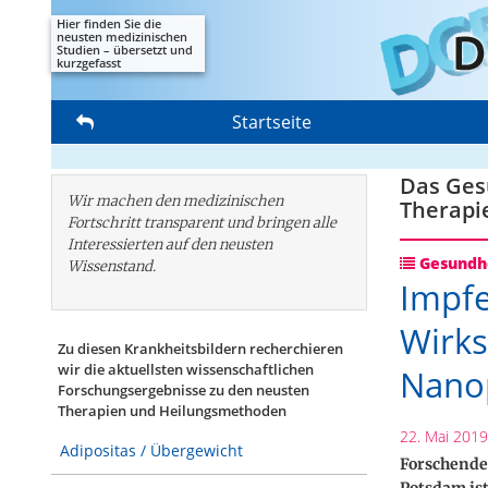
Hier finden Sie die
neusten medizinischen
Studien – übersetzt und
kurzgefasst
Startseite
Das Gesu
Wir machen den medizinischen
Therapi
Fortschritt transparent und bringen alle
Interessierten auf den neusten
Gesundhe
Wissenstand.
Impfe
Wirks
Zu diesen Krankheitsbildern recherchieren
wir die aktuellsten wissenschaftlichen
Nanop
Forschungs­ergebnisse zu den neusten
Therapien und Heilungsmethoden
22. Mai 2019
Adipositas / Übergewicht
Forschende
Potsdam ist