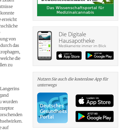
ntnisse
s konnte
 erreicht
nschliche
e
Die Digitale
erung von
Hausapotheke
 durch das
Medikamente immer im Blick
krophagen,
 welche die
llen zu
Nutzen Sie auch die kosten­lose App für
unterwegs
 Langerins
igand
zu wurden
ezeptor
Forschenden
hselwirken.
e auf