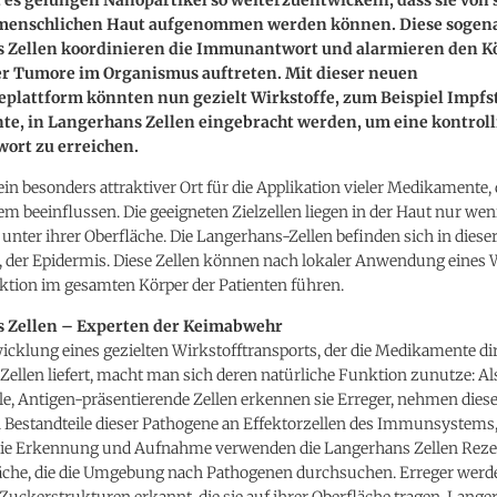
 menschlichen Haut aufgenommen werden können. Diese soge
 Zellen koordinieren die Immunantwort und alarmieren den K
er Tumore im Organismus auftreten. Mit dieser neuen
plattform könnten nun gezielt Wirkstoffe, zum Beispiel Impfst
e, in Langerhans Zellen eingebracht werden, um eine kontroll
rt zu erreichen.
 ein besonders attraktiver Ort für die Applikation vieler Medikamente, 
 beeinflussen. Die geeigneten Zielzellen liegen in der Haut nur wen
nter ihrer Oberfläche. Die Langerhans-Zellen befinden sich in diese
, der Epidermis. Diese Zellen können nach lokaler Anwendung eines 
ktion im gesamten Körper der Patienten führen.
 Zellen – Experten der Keimabwehr
icklung eines gezielten Wirkstofftransports, der die Medikamente di
ellen liefert, macht man sich deren natürliche Funktion zunutze: Al
le, Antigen-präsentierende Zellen erkennen sie Erreger, nehmen dies
n Bestandteile dieser Pathogene an Effektorzellen des Immunsystems,
 die Erkennung und Aufnahme verwenden die Langerhans Zellen Reze
läche, die die Umgebung nach Pathogenen durchsuchen. Erreger werd
uckerstrukturen erkannt, die sie auf ihrer Oberfläche tragen. Langer