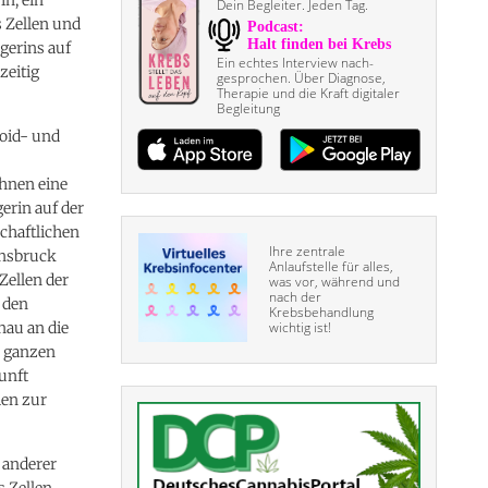
Dein Begleiter. Jeden Tag.
s Zellen und
gerins auf
Ein echtes Interview nach­
zeitig
gesprochen. Über Diagnose,
Therapie und die Kraft digitaler
Begleitung
oid- und
hnen eine
erin auf der
chaftlichen
Ihre zentrale
nnsbruck
Anlaufstelle für alles,
Zellen der
was vor, während und
nach der
 den
Krebsbehandlung
nau an die
wichtig ist!
s ganzen
unft
ien zur
 anderer
s Zellen