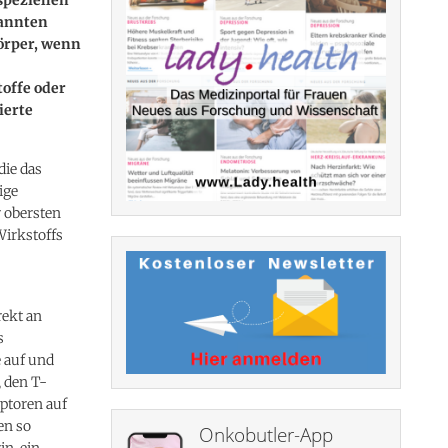
nannten
örper, wenn
offe oder
ierte
die das
ige
r obersten
Wirkstoffs
rekt an
s
e auf und
 den T-
ptoren auf
en so
Onkobutler-App
in, ein