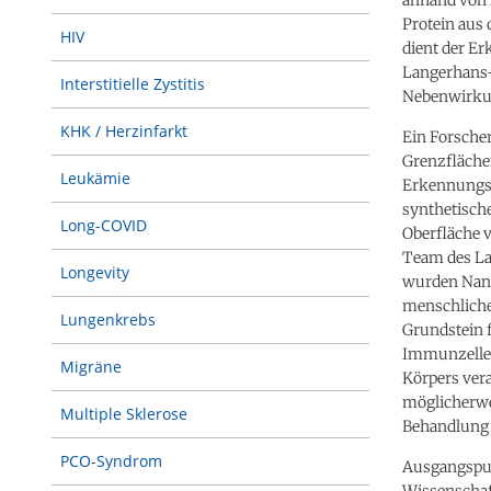
Protein aus 
HIV
dient der Er
Langerhans-Z
Interstitielle Zystitis
Nebenwirku
KHK / Herzinfarkt
Ein Forsche
Grenzfläche
Leukämie
Erkennungsm
synthetische
Long-COVID
Oberfläche 
Team des La
Longevity
wurden Nano
menschliche
Lungenkrebs
Grundstein f
Immunzellen
Migräne
Körpers vera
möglicherwe
Multiple Sklerose
Behandlung
PCO-Syndrom
Ausgangspun
Wissenschaft