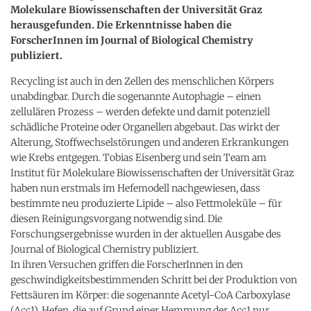
Molekulare Biowissenschaften der Universität Graz
herausgefunden. Die Erkenntnisse haben die
ForscherInnen im Journal of Biological Chemistry
publiziert.
Recycling ist auch in den Zellen des menschlichen Körpers
unabdingbar. Durch die sogenannte Autophagie – einen
zellulären Prozess – werden defekte und damit potenziell
schädliche Proteine oder Organellen abgebaut. Das wirkt der
Alterung, Stoffwechselstörungen und anderen Erkrankungen
wie Krebs entgegen. Tobias Eisenberg und sein Team am
Institut für Molekulare Biowissenschaften der Universität Graz
haben nun erstmals im Hefemodell nachgewiesen, dass
bestimmte neu produzierte Lipide – also Fettmoleküle – für
diesen Reinigungsvorgang notwendig sind. Die
Forschungsergebnisse wurden in der aktuellen Ausgabe des
Journal of Biological Chemistry publiziert.
In ihren Versuchen griffen die ForscherInnen in den
geschwindigkeitsbestimmenden Schritt bei der Produktion von
Fettsäuren im Körper: die sogenannte Acetyl-CoA Carboxylase
(Acc1). Hefen, die auf Grund einer Hemmung der Acc1 nur