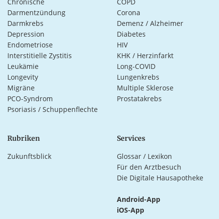
Chronische
COPD
Darmentzündung
Corona
Darmkrebs
Demenz / Alzheimer
Depression
Diabetes
Endometriose
HIV
Interstitielle Zystitis
KHK / Herzinfarkt
Leukämie
Long-COVID
Longevity
Lungenkrebs
Migräne
Multiple Sklerose
PCO-Syndrom
Prostatakrebs
Psoriasis / Schuppenflechte
Rubriken
Services
Zukunftsblick
Glossar / Lexikon
Für den Arztbesuch
Die Digitale Hausapotheke
Android-App
iOS-App