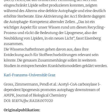
eingeschränkt Lipide selbst produzieren konnten, zeigten
während des Alterns eine defekte Autophagie und eine deutlich
erhöhte Sterberate. Eine Aktivierung der Acc1 förderte dagegen
die Autophagie-Kompetenz alternder Zellen. „Das ist ein
wichtiger Aspekt für unser Wissen rund um diesen Recycling-
Prozess und rückt die Bedeutung der Lipogenese, also der
Neubildung von Lipiden, in ein neues Licht“, fasst Eisenberg
zusammen.
Die WissenschafterInnen gehen davon aus, dass ihre
Entdeckung auch für Stoffwechselstörungen relevant sein
könnte. Die genauen Zusammenhänge sollen in weiteren
Studien in entsprechenden Krankheitsmodellen geklärt werden.
Karl-Franzens-Universität Graz
Gross, Zimmermann, Pendl et al.: Acetyl-CoA carboxylase 1-
dependent lipogenesis promotes autophagy downstream of
AMPK, Journal of Biological Chemistry
DOI: 10.1074/jbc.RA118.007020
Originalpublikation: