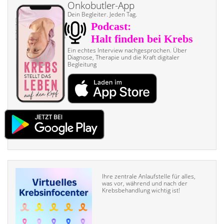
Onkobutler-App
Dein Begleiter. Jeden Tag.
Ein echtes Interview nach­gesprochen. Über
Diagnose, Therapie und die Kraft digitaler
Begleitung
Ihre zentrale Anlaufstelle für alles,
was vor, während und nach der
Krebsbehandlung wichtig ist!