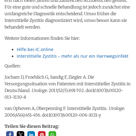
erst nach vielen Jahren und zahlreichen Arztbesuchen gestellt.
Für eine gute und schnelle Behandlung ist jedoch zunächst eine
umfangreiche Diagnostik entscheidend. Umso früher die
Interstitielle Zystitis diagnostiziert wird, umso besser kann sie
behandelt werden.
Weitere Informationen finden Sie hier:
Hilfe-bei-IC.online
Interstitielle Zystitis – mehr als nur ein Harnwegsinfekt
Quellen:
Jocham D, Froehlich G, Sandig F, Ziegler A. Die
Versorgungssituation von Patienten mit Interstitieller Zystitis in
Deutschland.
Urologe
. 2013;52(5):691-702. doi:10.1007/s00120-
013-3130-8
van Ophoven A, Oberpenning F. Interstitielle Zystitis.
Urologe
.
2006;45(4):451-456. doi:10.1007/s00120-006-1021-y
Teilen Sie diesen Beitrag: