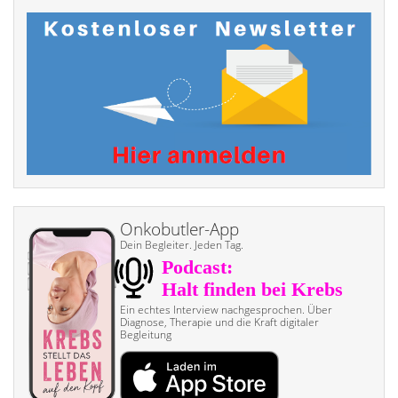
Onkobutler-App
Dein Begleiter. Jeden Tag.
Ein echtes Interview nach­gesprochen. Über
Diagnose, Therapie und die Kraft digitaler
Begleitung