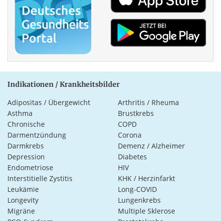
Indikationen / Krankheitsbilder
Adipositas / Übergewicht
Arthritis / Rheuma
Asthma
Brustkrebs
Chronische
COPD
Darmentzündung
Corona
Darmkrebs
Demenz / Alzheimer
Depression
Diabetes
Endometriose
HIV
Interstitielle Zystitis
KHK / Herzinfarkt
Leukämie
Long-COVID
Longevity
Lungenkrebs
Migräne
Multiple Sklerose