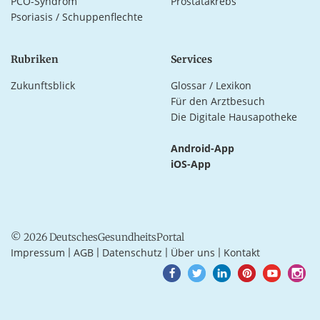
PCO-Syndrom
Prostatakrebs
Psoriasis / Schuppenflechte
Rubriken
Services
Zukunftsblick
Glossar / Lexikon
Für den Arztbesuch
Die Digitale Hausapotheke
Android-App
iOS-App
© 2026 DeutschesGesundheitsPortal
Impressum
AGB
Datenschutz
Über uns
Kontakt
|
|
|
|
Goto
Goto
Goto
Goto
Goto
Goto
Facebook
Twitter
LinkedIn
Pinterest
Youtube
Instagra