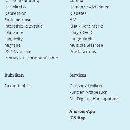
Darmentzündung
Corona
Darmkrebs
Demenz / Alzheimer
Depression
Diabetes
Endometriose
HIV
Interstitielle Zystitis
KHK / Herzinfarkt
Leukämie
Long-COVID
Longevity
Lungenkrebs
Migräne
Multiple Sklerose
PCO-Syndrom
Prostatakrebs
Psoriasis / Schuppenflechte
Rubriken
Services
Zukunftsblick
Glossar / Lexikon
Für den Arztbesuch
Die Digitale Hausapotheke
Android-App
iOS-App