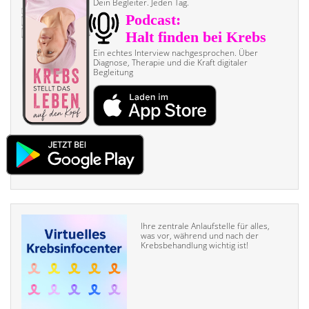
Dein Begleiter. Jeden Tag.
Ein echtes Interview nach­gesprochen. Über
Diagnose, Therapie und die Kraft digitaler
Begleitung
Ihre zentrale Anlaufstelle für alles,
was vor, während und nach der
Krebsbehandlung wichtig ist!