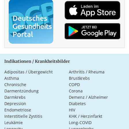
Indikationen / Krankheitsbilder
Adipositas / Übergewicht
Arthritis / Rheuma
Asthma
Brustkrebs
Chronische
COPD
Darmentzündung
Corona
Darmkrebs
Demenz / Alzheimer
Depression
Diabetes
Endometriose
HIV
Interstitielle Zystitis
KHK / Herzinfarkt
Leukämie
Long-COVID
Longevity
Lungenkrebs