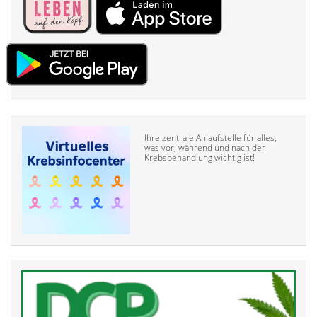
Ihre zentrale Anlaufstelle für alles,
was vor, während und nach der
Krebsbehandlung wichtig ist!