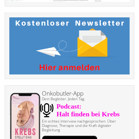
Onkobutler-App
Dein Begleiter. Jeden Tag.
Ein echtes Interview nach­gesprochen. Über
Diagnose, Therapie und die Kraft digitaler
Begleitung