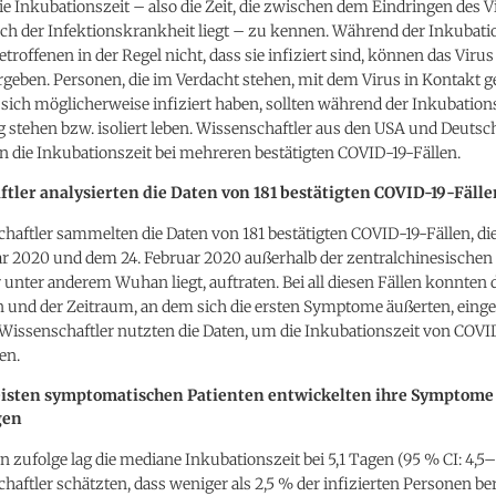
die Inkubationszeit – also die Zeit, die zwischen dem Eindringen des 
h der Infektionskrankheit liegt – zu kennen. Während der Inkubati
etroffenen in der Regel nicht, dass sie infiziert sind, können das Virus
rgeben. Personen, die im Verdacht stehen, mit dem Virus in Kontak
 sich möglicherweise infiziert haben, sollten während der Inkubation
 stehen bzw. isoliert leben. Wissenschaftler aus den USA und Deutsc
 die Inkubationszeit bei mehreren bestätigten COVID-19-Fällen.
tler analysierten die Daten von 181 bestätigten COVID-19-Fälle
haftler sammelten die Daten von 181 bestätigten COVID-19-Fällen, d
ar 2020 und dem 24. Februar 2020 außerhalb der zentralchinesischen
r unter anderem Wuhan liegt, auftraten. Bei all diesen Fällen konnten
n und der Zeitraum, an dem sich die ersten Symptome äußerten, eing
Wissenschaftler nutzten die Daten, um die Inkubationszeit von COVI
en.
eisten symptomatischen Patienten entwickelten ihre Symptome
gen
 zufolge lag die mediane Inkubationszeit bei 5,1 Tagen (95 % CI: 4,5–
haftler schätzten, dass weniger als 2,5 % der infizierten Personen ber