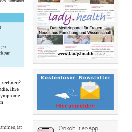
ses: Estimation
n
agen
rkbar
u rechnen?
udie. Ihre
 Symptome
en
Onkobutler-App
dämmen, ist