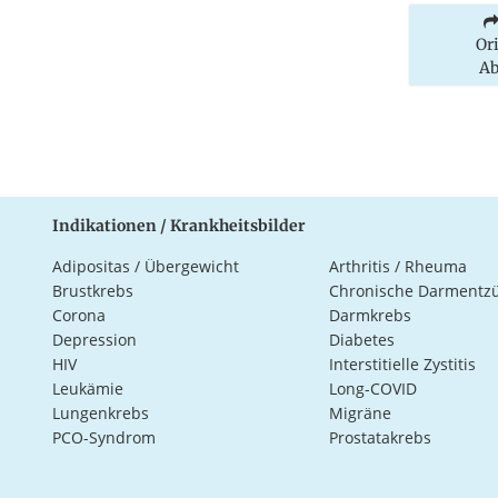
Or
Ab
Indikationen / Krankheitsbilder
Adipositas / Übergewicht
Arthritis / Rheuma
Brustkrebs
Chronische Darmentz
Corona
Darmkrebs
Depression
Diabetes
HIV
Interstitielle Zystitis
Leukämie
Long-COVID
Lungenkrebs
Migräne
PCO-Syndrom
Prostatakrebs