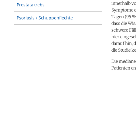
innerhalb vo
Prostatakrebs
Symptome ent
Tagen (95 % 
Psoriasis / Schuppenflechte
dass die Wis
schwere Fäll
hier einges
darauf hin, 
die Studie 
Die mediane 
Patienten e