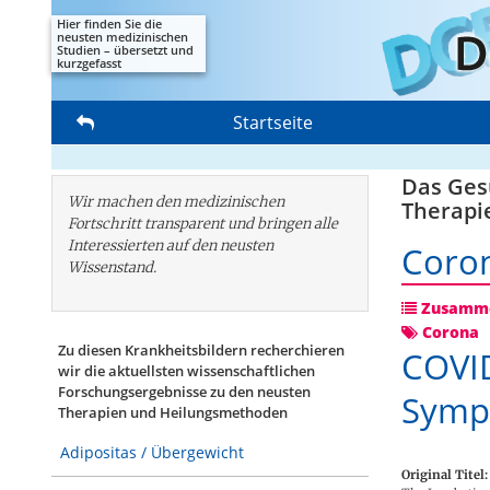
Hier finden Sie die
neusten medizinischen
Studien – übersetzt und
kurzgefasst
Startseite
Das Gesu
Wir machen den medizinischen
Therapi
Fortschritt transparent und bringen alle
Interessierten auf den neusten
Coro
Wissenstand.
Zusamme
Corona
Zu diesen Krankheitsbildern recherchieren
COVID
wir die aktuellsten wissenschaftlichen
Forschungs­ergebnisse zu den neusten
Symp
Therapien und Heilungsmethoden
Adipositas / Übergewicht
Original Titel: