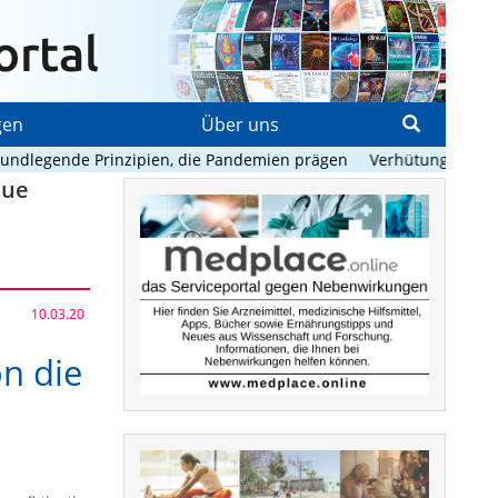
gen
Über uns
egende Prinzipien, die Pandemien prägen
Verhütung im Sommer:
eue
10.03.20
n die