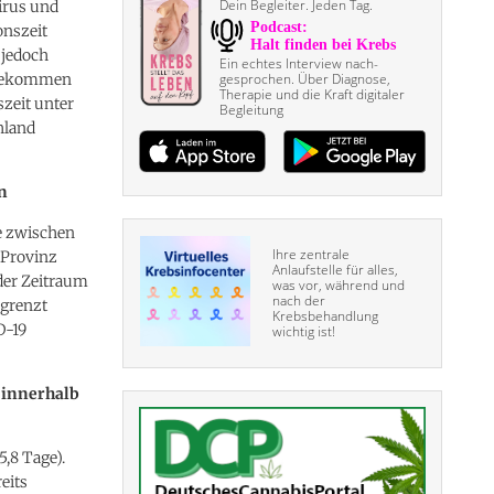
Dein Begleiter. Jeden Tag.
Virus und
onszeit
 jedoch
Ein echtes Interview nach­
t gekommen
gesprochen. Über Diagnose,
Therapie und die Kraft digitaler
szeit unter
Begleitung
hland
n
ie zwischen
Ihre zentrale
 Provinz
Anlaufstelle für alles,
 der Zeitraum
was vor, während und
nach der
egrenzt
Krebsbehandlung
D-19
wichtig ist!
 innerhalb
5,8 Tage).
eits