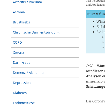
The Incubation
Arthritis / Rheuma
and Applicatio
Asthma
Kurz & fun
Wisse
Brustkrebs
Ziel 
Sie k
Chronische Darmentzündung
COPD
Corona
Darmkrebs
DGP –
Wann
Mit dieser 
Demenz / Alzheimer
Analysen e
innerhalb v
Depression
Schätzungen
Diabetes
Das Coronav
Endometriose