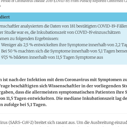
 Period of Coronavirus Disease 2019 (COVID-19) From Publicly Reported Confirmed Ca
n
diert
nschaftler analysierten die Daten von 181 bestätigten COVID-19-Fälle
der Studie war es, die Inkubationszeit von COVID-19 einzuschätzen
amen zu folgenden Ergebnissen:
Weniger als 2,5 % entwickelten ihre Symptome innerhalb von 2,2 T
Bei 50 % machten sich die Symptome innerhalb von 5,1 Tagen beme
97,5 % bildeten innerhalb von 11,5 Tagen Symptome aus
 ist nach der Infektion mit dem Coronavirus mit Symptomen z
Frage beschäftigten sich Wissenschaftler in der vorliegenden St
rgaben, dass die allermeisten symptomatischen Patienten ihre
on 11,5 Tagen entwickelten. Die mediane Inkubationszeit lag d
 zufolge bei 5,1 Tagen.
irus (SARS-CoV-2) breitet sich rasant aus. Um die Ausbreitung einzu