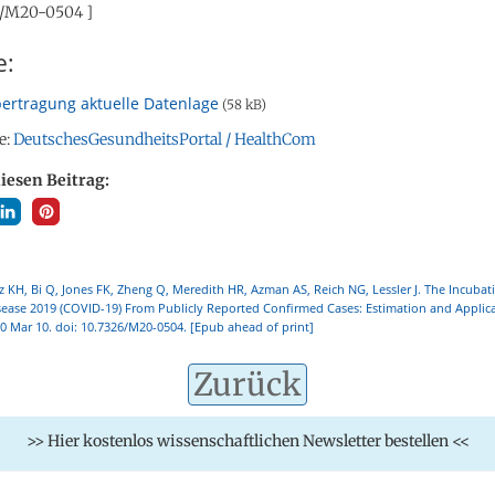
6/M20-0504 ]
e:
ertragung aktuelle Datenlage
(58 kB)
e:
DeutschesGesundheitsPortal / HealthCom
diesen Beitrag:
z KH, Bi Q, Jones FK, Zheng Q, Meredith HR, Azman AS, Reich NG, Lessler J. The Incubat
sease 2019 (COVID-19) From Publicly Reported Confirmed Cases: Estimation and Applic
0 Mar 10. doi: 10.7326/M20-0504. [Epub ahead of print]
Zurück
>> Hier kostenlos wissenschaftlichen Newsletter bestellen <<