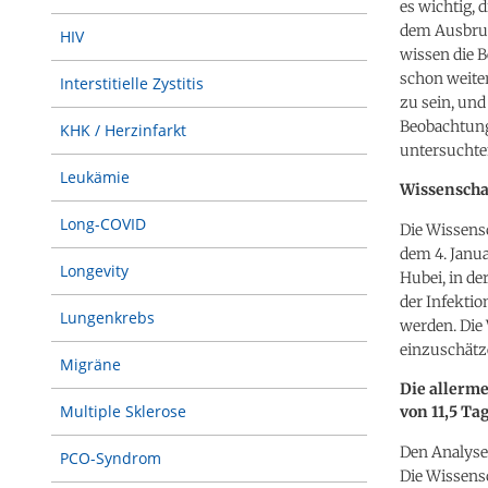
es wichtig, 
dem Ausbruc
HIV
wissen die B
schon weite
Interstitielle Zystitis
zu sein, und
Beobachtung
KHK / Herzinfarkt
untersuchten
Leukämie
Wissenschaf
Long-COVID
Die Wissensc
dem 4. Janu
Longevity
Hubei, in de
der Infektio
Lungenkrebs
werden. Die 
einzuschätz
Migräne
Die allerm
Multiple Sklerose
von 11,5 Ta
Den Analysen
PCO-Syndrom
Die Wissensc