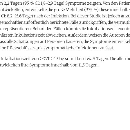
n 2,2 Tagen (95 % CI: 1,8–2,9 Tage) Symptome zeigten. Von den Patien
wickelten, entwickelte die große Mehrheit (97,5 %) diese innerhalb 
CI: 8,2–15,6 Tage) nach der Infektion. Bei dieser Studie ist jedoch an
senschaftler auf öffentlich berichtete Fälle zurückgriffen, die vermut
e repräsentieren. Bei milden Fällen könnte die Inkubationszeit eventu
chätzten Inkubationszeit abweichen. Außerdem weisen die Autoren de
dass alle Schätzungen auf Personen basieren, die Symptome entwickel
keine Rückschlüsse auf asymptomatische Infektionen zulässt.
Inkubationszeit von COVID-19 lag somit bei etwa 5 Tagen. Die allerm
ntwickelten ihre Symptome innerhalb von 11,5 Tagen.