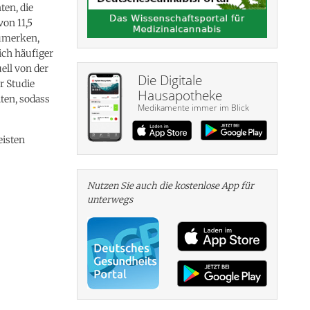
ten, die
von 11,5
zumerken,
lich häufiger
ell von der
Die Digitale
r Studie
Hausapotheke
ten, sodass
Medikamente immer im Blick
eisten
Nutzen Sie auch die kosten­lose App für
unterwegs