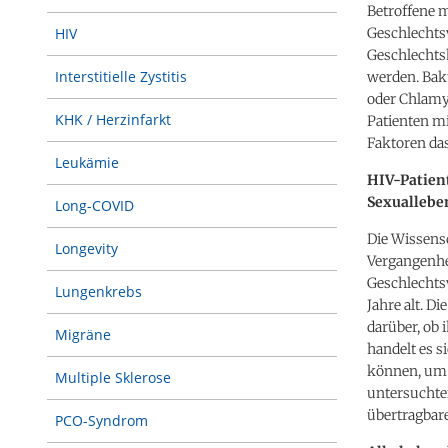
Betroffene 
Geschlechtsv
HIV
Geschlechts
Interstitielle Zystitis
werden. Bakt
oder Chlamy
KHK / Herzinfarkt
Patienten mi
Faktoren das
Leukämie
HIV-Patien
Sexuallebe
Long-COVID
Die Wissensc
Longevity
Vergangenhe
Geschlechtsv
Lungenkrebs
Jahre alt. 
darüber, ob 
Migräne
handelt es 
können, um 
Multiple Sklerose
untersuchte
übertragbare
PCO-Syndrom