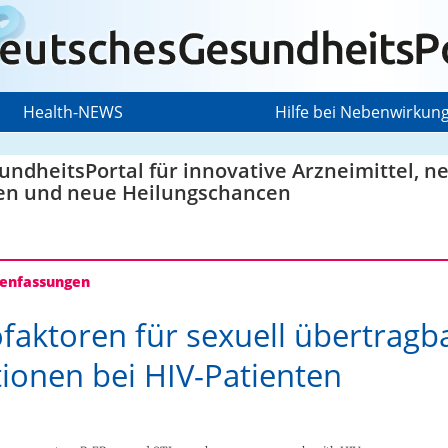
Health-NEWS
Hilfe bei Nebenwirkun
ndheitsPortal für innovative Arzneimittel, n
en und neue Heilungschancen
nfassungen
ofaktoren für sexuell übertragb
tionen bei HIV-Patienten