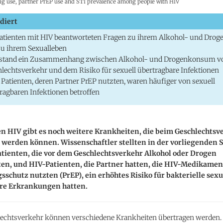
ug use, partner PrEP use and STI prevalence among people with HIV
diert
atienten mit HIV beantworteten Fragen zu ihrem Alkohol- und Dr
u ihrem Sexualleben
estand ein Zusammenhang zwischen Alkohol- und Drogenkonsum v
lechtsverkehr und dem Risiko für sexuell übertragbare Infektionen
Patienten, deren Partner PrEP nutzten, waren häufiger von sexuell
ragbaren Infektionen betroffen
n HIV gibt es noch weitere Krankheiten, die beim Geschlechtsv
werden können. Wissenschaftler stellten in der vorliegenden St
atienten, die vor dem Geschlechtsverkehr Alkohol oder Drogen
en, und HIV-Patienten, die Partner hatten, die HIV-Medikame
schutz nutzten (PrEP), ein erhöhtes Risiko für bakterielle sexu
re Erkrankungen hatten.
echtsverkehr können verschiedene Krankheiten übertragen werden.