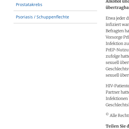
Alkohol und
Prostatakrebs
übertragba
Psoriasis / Schuppenflechte
Etwa jeder d
infiziert wa
Befragten h
Vorsorge PrE
Infektion zu
PrEP-Nutzun
zufolge hatt
sexuell über
Geschlechts
sexuell über
HIV-Patient
Partner hatt
Infektionen
Geschlechts
©
Alle Recht
Teilen Sie 