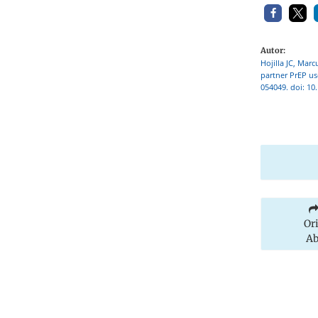
Autor:
Hojilla JC, Mar
partner PrEP us
054049. doi: 10
Or
Ab