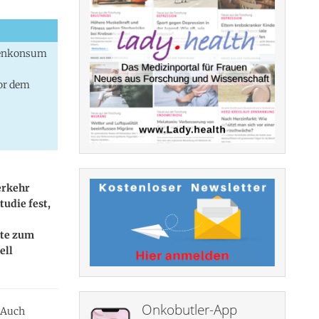
ogenkonsum
or dem
erkehr
udie fest,
nte zum
ell
Onkobutler-App
 Auch