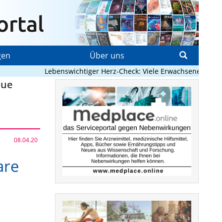
gen
Über uns
Lebenswichtiger Herz-Check: Viele Erwachsene mit angeb
eue
08.04.20
are