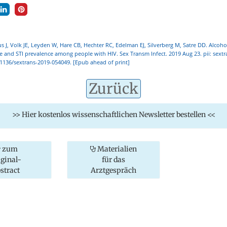
cus J, Volk JE, Leyden W, Hare CB, Hechter RC, Edelman EJ, Silverberg M, Satre DD. Alcoh
e and STI prevalence among people with HIV. Sex Transm Infect. 2019 Aug 23. pii: sextr
.1136/sextrans-2019-054049. [Epub ahead of print]
Zurück
>> Hier kostenlos wissenschaftlichen Newsletter bestellen <<
zum
Materialien
iginal-
für das
stract
Arztgespräch