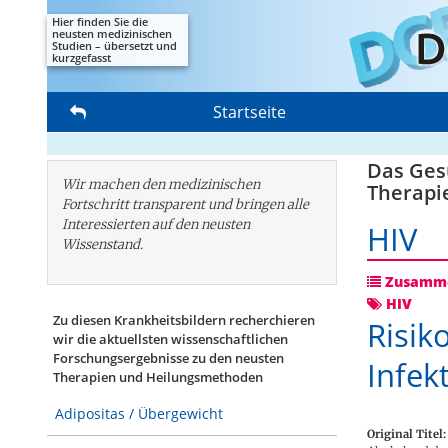
Hier finden Sie die
neusten medizinischen
Studien – übersetzt und
kurzgefasst
Startseite
Das Gesu
Wir machen den medizinischen
Therapi
Fortschritt transparent und bringen alle
Interessierten auf den neusten
HIV
Wissenstand.
Zusamme
HIV
Zu diesen Krankheitsbildern recherchieren
Risik
wir die aktuellsten wissenschaftlichen
Forschungs­ergebnisse zu den neusten
Infek
Therapien und Heilungsmethoden
Adipositas / Übergewicht
Original Titel: