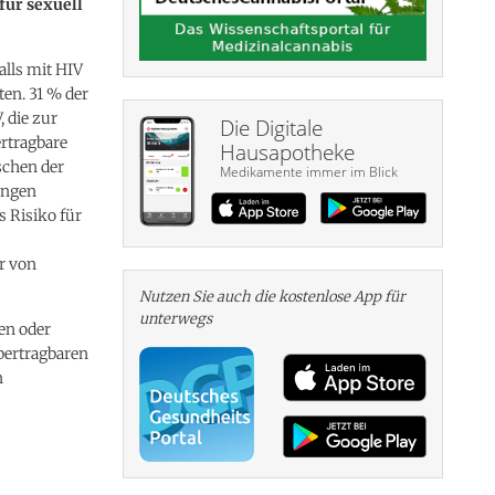
für sexuell
alls mit HIV
ten. 31 % der
 die zur
Die Digitale
ertragbare
Hausapotheke
schen der
Medikamente immer im Blick
ungen
s Risiko für
r von
Nutzen Sie auch die kosten­lose App für
unterwegs
en oder
übertragbaren
n