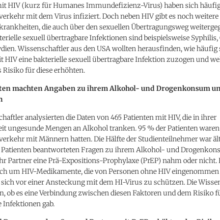
mit HIV (kurz für Humanes Immundefizienz-Virus) haben sich häufi
erkehr mit dem Virus infiziert. Doch neben HIV gibt es noch weitere
krankheiten, die auch über den sexuellen Übertragungsweg weiterge
erielle sexuell übertragbare Infektionen sind beispielsweise Syphilis
dien. Wissenschaftler aus den USA wollten herausfinden, wie häufig 
t HIV eine bakterielle sexuell übertragbare Infektion zuzogen und we
 Risiko für diese erhöhten.
ten machten Angaben zu ihrem Alkohol- und Drogenkonsum un
n
haftler analysierten die Daten von 465 Patienten mit HIV, die in ihrer
it ungesunde Mengen an Alkohol tranken. 95 % der Patienten waren
erkehr mit Männern hatten. Die Hälfte der Studienteilnehmer war ält
Die Patienten beantworteten Fragen zu ihrem Alkohol- und Drogenko
ihr Partner eine Prä-Expositions-Prophylaxe (PrEP) nahm oder nicht. 
sich um HIV-Medikamente, die von Personen ohne HIV eingenommen
sich vor einer Ansteckung mit dem HI-Virus zu schützen. Die Wissen
n, ob es eine Verbindung zwischen diesen Faktoren und dem Risiko fü
 Infektionen gab.