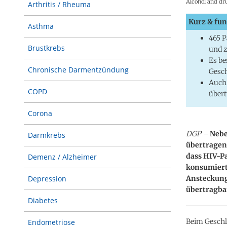
Alcohol and dr
Arthritis / Rheuma
Kurz & fun
Asthma
465 P
Brustkrebs
und z
Es b
Chronische Darmentzündung
Gesch
Auch 
COPD
übert
Corona
DGP –
Nebe
Darmkrebs
übertragen 
dass HIV-P
Demenz / Alzheimer
konsumiert
Ansteckungs
Depression
übertragba
Diabetes
Beim Geschl
Endometriose