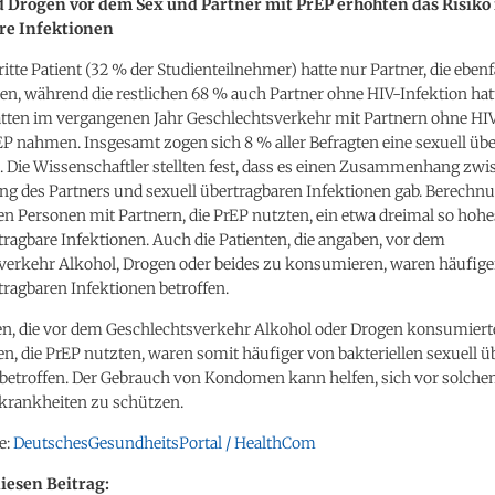
 Drogen vor dem Sex und Partner mit PrEP erhöhten das Risiko 
re Infektionen
ritte Patient (32 % der Studienteilnehmer) hatte nur Partner, die ebenf
ren, während die restlichen 68 % auch Partner ohne HIV-Infektion hat
atten im vergangenen Jahr Geschlechtsverkehr mit Partnern ohne HIV,
P nahmen. Insgesamt zogen sich 8 % aller Befragten eine sexuell üb
. Die Wissenschaftler stellten fest, dass es einen Zusammenhang zwi
g des Partners und sexuell übertragbaren Infektionen gab. Berechn
en Personen mit Partnern, die PrEP nutzten, ein etwa dreimal so hohe
tragbare Infektionen. Auch die Patienten, die angaben, vor dem
verkehr Alkohol, Drogen oder beides zu konsumieren, waren häufige
tragbaren Infektionen betroffen.
en, die vor dem Geschlechtsverkehr Alkohol oder Drogen konsumiert
en, die PrEP nutzten, waren somit häufiger von bakteriellen sexuell 
 betroffen. Der Gebrauch von Kondomen kann helfen, sich vor solche
krankheiten zu schützen.
e:
DeutschesGesundheitsPortal / HealthCom
diesen Beitrag: