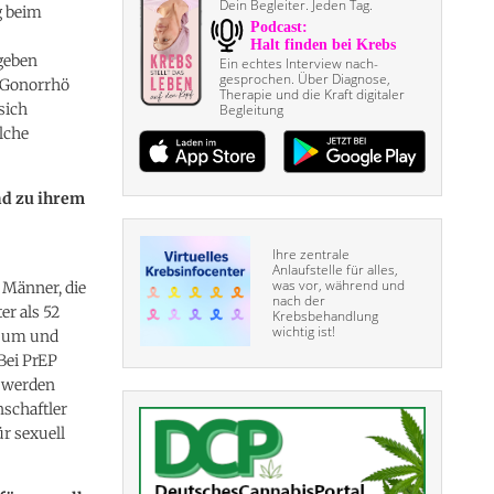
Dein Begleiter. Jeden Tag.
g beim
geben
Ein echtes Interview nach­
gesprochen. Über Diagnose,
, Gonorrhö
Therapie und die Kraft digitaler
sich
Begleitung
lche
d zu ihrem
Ihre zentrale
Anlaufstelle für alles,
was vor, während und
 Männer, die
nach der
er als 52
Krebsbehandlung
wichtig ist!
nsum und
Bei PrEP
 werden
schaftler
r sexuell