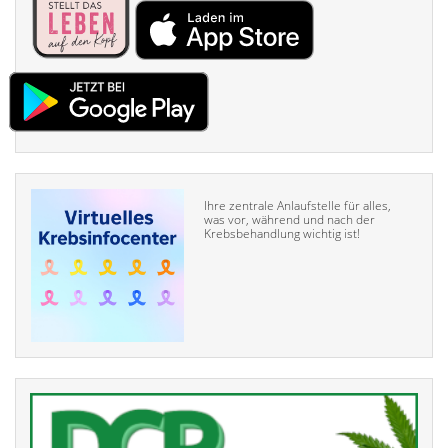
Ihre zentrale Anlaufstelle für alles,
was vor, während und nach der
Krebsbehandlung wichtig ist!