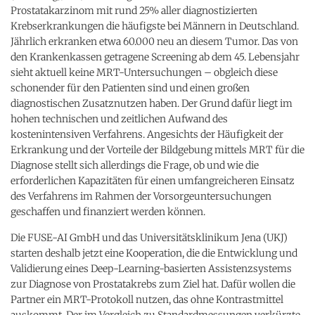
Prostatakarzinom mit rund 25% aller diagnostizierten
Krebserkrankungen die häufigste bei Männern in Deutschland.
Jährlich erkranken etwa 60.000 neu an diesem Tumor. Das von
den Krankenkassen getragene Screening ab dem 45. Lebensjahr
sieht aktuell keine MRT-Untersuchungen – obgleich diese
schonender für den Patienten sind und einen großen
diagnostischen Zusatznutzen haben. Der Grund dafür liegt im
hohen technischen und zeitlichen Aufwand des
kostenintensiven Verfahrens. Angesichts der Häufigkeit der
Erkrankung und der Vorteile der Bildgebung mittels MRT für die
Diagnose stellt sich allerdings die Frage, ob und wie die
erforderlichen Kapazitäten für einen umfangreicheren Einsatz
des Verfahrens im Rahmen der Vorsorgeuntersuchungen
geschaffen und finanziert werden können.
Die FUSE-AI GmbH und das Universitätsklinikum Jena (UKJ)
starten deshalb jetzt eine Kooperation, die die Entwicklung und
Validierung eines Deep-Learning-basierten Assistenzsystems
zur Diagnose von Prostatakrebs zum Ziel hat. Dafür wollen die
Partner ein MRT-Protokoll nutzen, das ohne Kontrastmittel
auskommt. Der im Vergleich zu Standardmessungen verkürzte