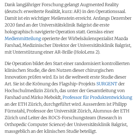
Dank langjähriger Forschung gelangt Augmented Reality
(deutsch: erweiterte Realität, kurz: AR) in den Operationssaal.
Damit ist ein wichtiger Meilenstein erreicht. Anfangs Dezember
2020 fand an der Universitätsklinik Balgrist die erste
holographisch navigierte Operation statt. Gemäss einer
Medienmitteilung
operierte der Wirbelsäulenspezialist Mazda
Farshad, Medizinischer Direktor der Universitätsklinik Balgrist,
mit Unterstützung einer AR-​Brille (HoloLens 2).
Die Operation bildet den Start einer randomisiert kontrollierten
klinischen Studie, die den Nutzen dieser chirurgischen
Innovation prüfen wird. Es ist die weltweit erste Studie dieser
Art. Sie ist die Krönung des Flagship-​Projekts
SURGENT
der
Hochschulmedizin Zürich, das unter der Gesamtleitung von
Farshad und Mirko Meboldt,
Professor für Produktentwicklung
an der ETH Zürich, durchgeführt wird. Ausserdem ist Philipp
Fürnstahl, Professor der Universität Zürich, Alumnus der ETH
Zürich und Leiter des ROCS-​Forschungsteam (Research in
Orthopedic Computer Science) der Universitätsklinik Balgrist,
massgeblich an der klinischen Studie beteiligt.