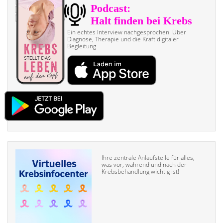
Ein echtes Interview nach­gesprochen. Über
Diagnose, Therapie und die Kraft digitaler
Begleitung
Ihre zentrale Anlaufstelle für alles,
was vor, während und nach der
Krebsbehandlung wichtig ist!