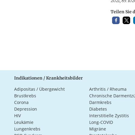
2021, 85: 10
Teilen Sie 
Indikationen / Krankheitsbilder
Adipositas / Übergewicht
Arthritis / Rheuma
Brustkrebs
Chronische Darmentz
Corona
Darmkrebs
Depression
Diabetes
HIV
Interstitielle Zystitis
Leukämie
Long-COVID
Lungenkrebs
Migräne