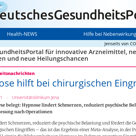
Health-NEWS
Hilfe bei Nebenwirkun
Jenseits von COVID
ndheitsPortal für innovative Arzneimittel, n
en und neue Heilungschancen
itsnachrichten
se hilft bei chirurgischen Eingr
21
-
Universitätsklinikum Jena
se belegt: Hypnose lindert Schmerzen, reduziert psychische Be
nesung nach Operationen
dert Schmerzen, reduziert die psychische Belastung und fördert die 
ischen Eingriffen – das ist das Ergebnis einer Meta-Analyse, in der 