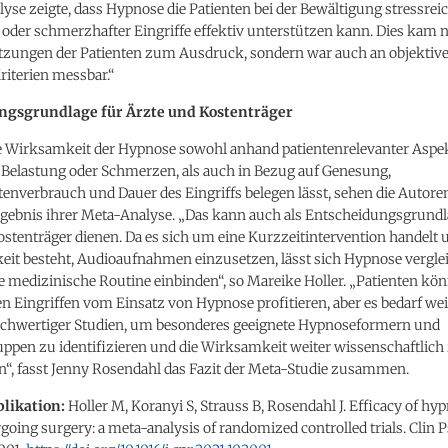
yse zeigte, dass Hypnose die Patienten bei der Bewältigung stressrei
oder schmerzhafter Eingriffe effektiv unterstützen kann. Dies kam n
tzungen der Patienten zum Ausdruck, sondern war auch an objektiv
riterien messbar.“
ngsgrundlage für Ärzte und Kostenträger
ie Wirksamkeit der Hypnose sowohl anhand patientenrelevanter Aspe
 Belastung oder Schmerzen, als auch in Bezug auf Genesung,
verbrauch und Dauer des Eingriffs belegen lässt, sehen die Autoren
rgebnis ihrer Meta-Analyse. „Das kann auch als Entscheidungsgrundl
ostenträger dienen. Da es sich um eine Kurzzeitintervention handel
keit besteht, Audioaufnahmen einzusetzen, lässt sich Hypnose vergle
ie medizinische Routine einbinden“, so Mareike Holler. „Patienten kö
n Eingriffen vom Einsatz von Hypnose profitieren, aber es bedarf wei
hochwertiger Studien, um besonderes geeignete Hypnoseformern und
ppen zu identifizieren und die Wirksamkeit weiter wissenschaftlich
“, fasst Jenny Rosendahl das Fazit der Meta-Studie zusammen.
likation:
Holler M, Koranyi S, Strauss B, Rosendahl J. Efficacy of hyp
going surgery: a meta-analysis of randomized controlled trials. Clin 