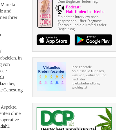
Dein Begleiter. Jeden Tag.
t Mareike
ie und
Ein echtes Interview nach­
men ihrer
gesprochen. Über Diagnose,
Therapie und die Kraft digitaler
Begleitung
n
f
bzielen. In
ng von
Ihre zentrale
lose
Anlaufstelle für alles,
was vor, während und
als
nach der
Krebsbehandlung
azu bei,
wichtig ist!
die Genesung
 Aspekte.
ienten ohne
 operative
dahl: