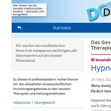
Hier finden Sie die
neusten medizinischen
Studien – übersetzt und
kurzgefasst
Startseite
Das Gesu
Wir machen den medizinischen
Therapi
Fortschritt transparent und bringen alle
Interessierten auf den neusten
Gesundhe
Wissenstand.
Hypno
24. März 20
Zu diesen Krankheitsbildern recherchieren
wir die aktuellsten wissenschaftlichen
Meta-Analy
Forschungs­ergebnisse zu den neusten
fördert Ge
Therapien und Heilungsmethoden
Hypnose lin
Adipositas / Übergewicht
nach chirurg