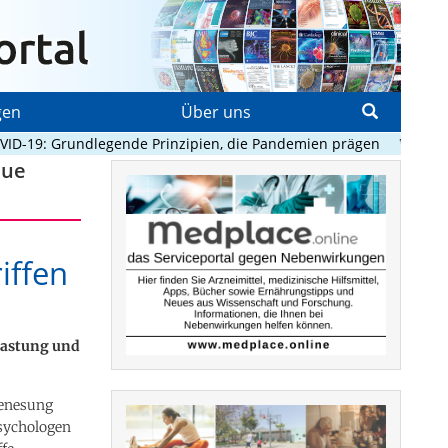
gen
Über uns
-19: Grundlegende Prinzipien, die Pandemien prägen
Verhütung 
eue
iffen
lastung und
Genesung
Psychologen