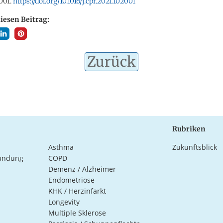
2001.
https://doi.org/10.1016/j.cpr.2021.102001
diesen Beitrag:
Zurück
Rubriken
Asthma
Zukunftsblick
ündung
COPD
Demenz / Alzheimer
Endometriose
KHK / Herzinfarkt
Longevity
Multiple Sklerose