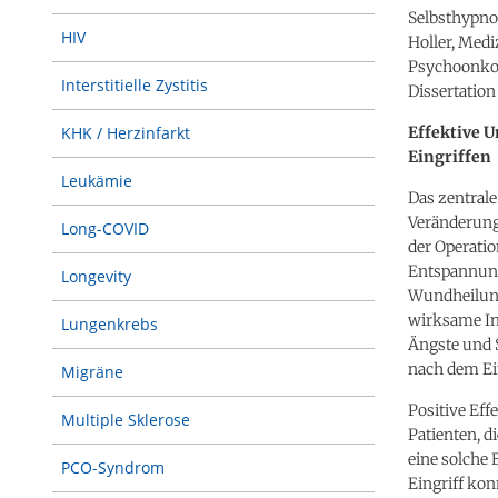
Selbsthypnos
HIV
Holler, Med
Psychoonkol
Interstitielle Zystitis
Dissertation
Effektive 
KHK / Herzinfarkt
Eingriffen
Leukämie
Das zentrale
Veränderung
Long-COVID
der Operatio
Entspannung
Longevity
Wundheilung
wirksame Int
Lungenkrebs
Ängste und 
nach dem Ein
Migräne
Positive Ef
Multiple Sklerose
Patienten, d
eine solche
PCO-Syndrom
Eingriff kon