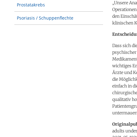
„Unsere Anal
Prostatakrebs
Operationen 
den Einschä
Psoriasis / Schuppenflechte
klinischen K
Entscheidu
Dass sich d
psychischer
Medikamenten
wichtiges E
Ärzte und K
die Möglich
einfach in d
chirurgische
qualitativ 
Patientengru
untermauern
Originalpub
adults under