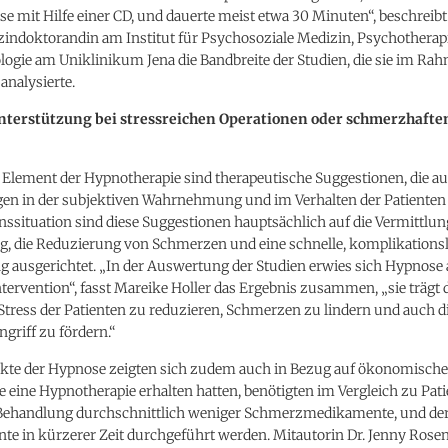
e mit Hilfe einer CD, und dauerte meist etwa 30 Minuten“, beschreib
izindoktorandin am Institut für Psychosoziale Medizin, Psychotherap
ogie am Uniklinikum Jena die Bandbreite der Studien, die sie im Rah
 analysierte.
Unterstützung bei stressreichen Operationen oder schmerzhafte
 Element der Hypnotherapie sind therapeutische Suggestionen, die au
en in der subjektiven Wahrnehmung und im Verhalten der Patienten a
nssituation sind diese Suggestionen hauptsächlich auf die Vermittlu
, die Reduzierung von Schmerzen und eine schnelle, komplikations
 ausgerichtet. „In der Auswertung der Studien erwies sich Hypnose 
ervention“, fasst Mareike Holler das Ergebnis zusammen, „sie trägt d
Stress der Patienten zu reduzieren, Schmerzen zu lindern und auch 
griff zu fördern.“
fekte der Hypnose zeigten sich zudem auch in Bezug auf ökonomische
ie eine Hypnotherapie erhalten hatten, benötigten im Vergleich zu Pat
 Behandlung durchschnittlich weniger Schmerzmedikamente, und der
nte in kürzerer Zeit durchgeführt werden. Mitautorin Dr. Jenny Rosen