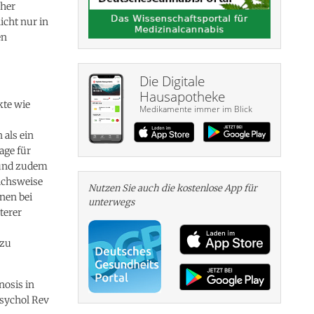
cher
icht nur in
en
Die Digitale
Hausapotheke
kte wie
Medikamente immer im Blick
 als ein
age für
t und zudem
ichsweise
Nutzen Sie auch die kosten­lose App für
nnen bei
unterwegs
terer
 zu
nosis in
Psychol Rev