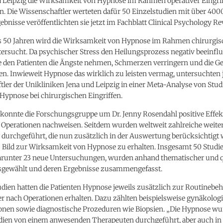
d Leipzig die Wirksamkeit von Hypnose im Rahmen operativer Eingri
. Die Wissenschaftler werteten dafür 50 Einzelstudien mit über 400
gebnisse veröffentlichten sie jetzt im Fachblatt Clinical Psychology Re
ls 50 Jahren wird die Wirksamkeit von Hypnose im Rahmen chirurgis
tersucht. Da psychischer Stress den Heilungsprozess negativ beeinfl
e den Patienten die Ängste nehmen, Schmerzen verringern und die 
n. Inwieweit Hypnose das wirklich zu leisten vermag, untersuchten 
tler der Unikliniken Jena und Leipzig in einer Meta-Analyse von Stu
Hypnose bei chirurgischen Eingriffen.
3 konnte die Forschungsgruppe um Dr. Jenny Rosendahl positive Effek
 Operationen nachweisen. Seitdem wurden weltweit zahlreiche weite
urchgeführt, die nun zusätzlich in der Auswertung berücksichtigt
s Bild zur Wirksamkeit von Hypnose zu erhalten. Insgesamt 50 Studi
darunter 23 neue Untersuchungen, wurden anhand thematischer und qu
usgewählt und deren Ergebnisse zusammengefasst.
udien hatten die Patienten Hypnose jeweils zusätzlich zur Routinebe
r nach Operationen erhalten. Dazu zählten beispielsweise gynäkolog
onen sowie diagnostische Prozeduren wie Biopsien. „Die Hypnose wu
dien von einem anwesenden Therapeuten durchgeführt, aber auch in