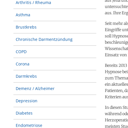
aus Jena un
Arthritis / Rheuma
untersuchten
aus. Ihre Er
Asthma
Seit mehr a
Brustkrebs
Eingriffe un
soll Hypnos
Chronische Darmentzündung
beschleunige
Wissenschaf
COPD
Einsatz von 
Corona
Bereits 201
Hypnose bei
Darmkrebs
zum Thema d
ein aktuelle
Demenz / Alzheimer
Patienten, 
Kriterien a
Depression
In diesen St
Diabetes
während ode
Herzoperati
Endometriose
meisten Stu