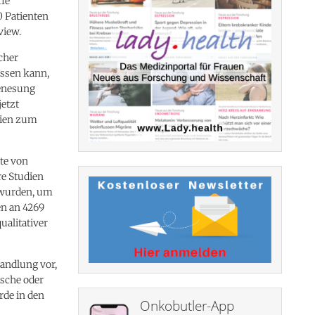
ffe
0 Patienten
view.
cher
ussen kann,
Genesung
jetzt
dien zum
te von
re Studien
 wurden, um
en an 4269
alitativer
handlung vor,
ische oder
rde in den
Onkobutler-App