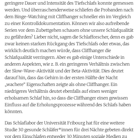
geringere Dauer und Intensität des Tiefschlafs konnte gemessen
werden. Und überraschenderweise schliefen die Probanden nach
dem Binge-Watching mit Cliffhanger schneller ein im Vergleich
zu einer Kontrolldokumentation. Können wir also aufreibende
Serien vor dem Zubettgehen schauen ohne unsere Schlafqualität
zu gefährden? Lieber nicht, sagen die Schlafforscher, denn es gab
zwar keinen starken Rückgang des Tiefschlafs oder etwas, das
wirklich deutlich machen würde, dass Cliffhanger die
Schlafqualität verringern. Aber es gab einige Unterschiede in
anderen Aspekten, wie z. B. ein geringeres Verhältnis zwischen
der Slow-Wave-Aktivität und der Beta-Aktivität. Dies deutet
darauf hin, dass das Gehirn in der ersten Hälfte der Nacht
„wachere“ Eigenschaften zeigte als ohne Cliffhanger. Ein
niedrigeres Verhältnis deutet ebenfalls auf einen weniger
erholsamen Schlaf hin, so dass die Cliffhanger einen gewissen
Einfluss auf die Erholungsprozesse während des Schlafs haben
könnten.
Das Schlaflabor der Universität Fribourg hat für eine weitere
Studie 30 gesunde Schläfer*innen für drei Nächte gebeten direkt
vor dem Einschlafen entweder 30 Minuten soziale Medien zu