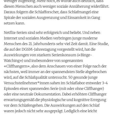
weniger zugehörig. Mehr noch, es wurde auch deutlich, dass
diesen Menschen auch weniger soziale Annäherung widerfährt.
Daraus folgern die Schlafforscher, dass Schlafmangel eine
Spirale der sozialen Ausgrenzung und Einsamkeit in Gang
setzen kann.
Netflix-Serien sind sehr erfolgreich und beliebt. Und neben
Internet und sozialen Medien verbringen junge moderne
Menschen des 21. Jahrhunderts sehr viel Zeit damit. Eine Studie,
die auf der DGSM-Jahrestagung vorgestellt wird, hat die
Auswirkungen von starkem Serienkonsum («Binge-
Watching») und insbesondere von sogenannten
«Cliffhangern», also dem Anschauen von einer Folge nach der
nächsten, weil immer an der spannendsten Stelle abgebrochen
wird, auf die Schlafqualität untersucht. 50 gesunde junge
Versuchsteilnehmer*innen sahen im Schlaflabor entweder 3-4
Episoden einer spannenden Serie (mit oder ohne Cliffhanger)
oder eine neutrale Dokumentation. Dabei erhöhten Cliffhanger
erwartungsgemäß die physiologische und kognitive Erregung
vor dem Schlafengehen. Die Auswirkungen auf den Schlaf
waren jedoch nicht sehr ausgeprägt. Lediglich eine leicht