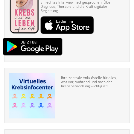
Ein echtes Interview nach­gesprochen. Über
Diagnose, Therapie und die Kraft digitaler
Begleitung
Ihre zentrale Anlaufstelle für alles,
was vor, während und nach der
Krebsbehandlung wichtig ist!