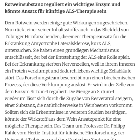
Rotweinsubstanz reguliert ein wichtiges Enzym und
könnte Ansatz für künftige ALS-Therapie sein
Dem Rotwein werden einige gute Wirkungen zugeschrieben.
Nun rückt einer seiner Inhaltsstoffe auch in das Blickfeld von
Tübinger Hirnforschenden, die einen Therapieansatz für die
Erkrankung Amyotrophe Lateralsklerose, kurz ALS,
untersuchen. Sie haben einen grundlegen Mechanismus
entschlüsselt, der bei der Entstehung der ALS eine Rolle spielt.
Bei der Erkrankung sterben Nervenzellen, weil in ihrem Inneren
ein Protein verklumpt und dadurch lebenswichtige Zellabläufe
stört. Das Forschungsteam beschreibt nun einen biochemischen
Prozess, der diese Verklumpung auslöst. Er wird in der Zelle von
dem Enzym Sirtuin-1 reguliert. Die Menge an Sirtuin-1
wiederum lässt sich durch die Zugabe von Resveratrol steigern,
einer Substanz, die natürlicherweise in Weinbeeren vorkommt.
Sollten sich die Erkenntnisse in weiteren Studien bestätigen,
könnte der Wirkstoff aus dem Wein Ansatzpunkt für eine
mögliche Therapie sein. Das Team um Professor Dr. Philipp
Kahle vom Hertie-Institut für klinische Hirnforschung, der
Universität Tübingen und dem Deutschen Zentrum für