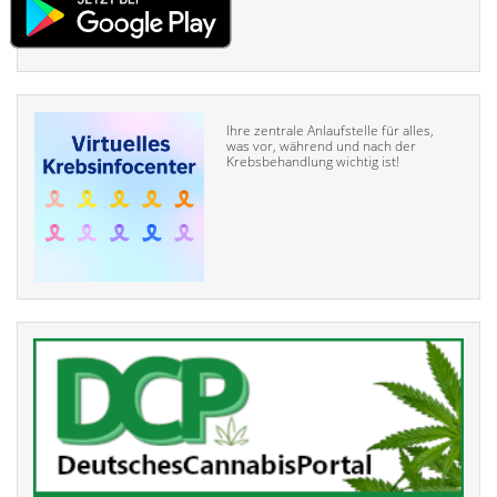
Ihre zentrale Anlaufstelle für alles,
was vor, während und nach der
Krebsbehandlung wichtig ist!