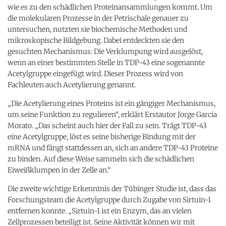
wie es zu den schädlichen Proteinansammlungen kommt. Um
die molekularen Prozesse in der Petrischale genauer zu
untersuchen, nutzten sie biochemische Methoden und
mikroskopische Bildgebung. Dabei entdeckten sie den
gesuchten Mechanismus: Die Verklumpung wird ausgelöst,
wenn an einer bestimmten Stelle in TDP-43 eine sogenannte
Acetylgruppe eingefügt wird. Dieser Prozess wird von
Fachleuten auch Acetylierung genannt.
„Die Acetylierung eines Proteins ist ein gängiger Mechanismus,
um seine Funktion zu regulieren“, erklärt Erstautor Jorge Garcia
Morato. „Das scheint auch hier der Fall zu sein. Trägt TDP-43
eine Acetylgruppe, löst es seine bisherige Bindung mit der
mRNA und fängt stattdessen an, sich an andere TDP-43 Proteine
zu binden. Auf diese Weise sammeln sich die schädlichen
Eiweißklumpen in der Zelle an.“
Die zweite wichtige Erkenntnis der Tübinger Studie ist, dass das
Forschungsteam die Acetylgruppe durch Zugabe von Sirtuin-1
entfernen konnte. „Sirtuin-1 ist ein Enzym, das an vielen
Zellprozessen beteiligt ist. Seine Aktivität können wir mit