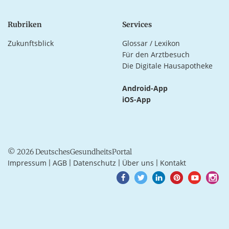
Rubriken
Services
Zukunftsblick
Glossar / Lexikon
Für den Arztbesuch
Die Digitale Hausapotheke
Android-App
iOS-App
© 2026 DeutschesGesundheitsPortal
Impressum
AGB
Datenschutz
Über uns
Kontakt
|
|
|
|
Goto
Goto
Goto
Goto
Goto
Goto
Facebook
Twitter
LinkedIn
Pinterest
Youtube
Instagra