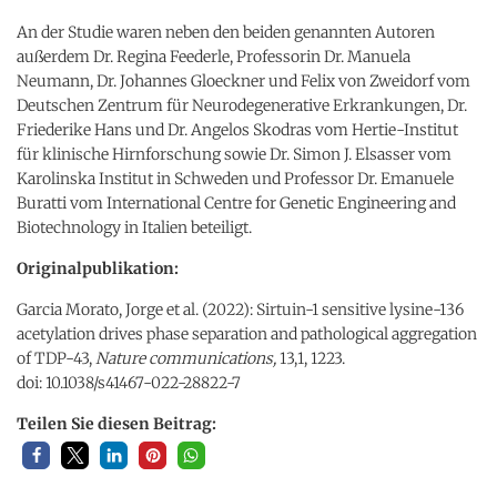
An der Studie waren neben den beiden genannten Autoren
außerdem Dr. Regina Feederle, Professorin Dr. Manuela
Neumann, Dr. Johannes Gloeckner und Felix von Zweidorf vom
Deutschen Zentrum für Neurodegenerative Erkrankungen, Dr.
Friederike Hans und Dr. Angelos Skodras vom Hertie-Institut
für klinische Hirnforschung sowie Dr. Simon J. Elsasser vom
Karolinska Institut in Schweden und Professor Dr. Emanuele
Buratti vom International Centre for Genetic Engineering and
Biotechnology in Italien beteiligt.
Originalpublikation:
Garcia Morato, Jorge et al. (2022): Sirtuin-1 sensitive lysine-136
acetylation drives phase separation and pathological aggregation
of TDP-43,
Nature communications,
13,1, 1223.
doi: 10.1038/s41467-022-28822-7
Teilen Sie diesen Beitrag: