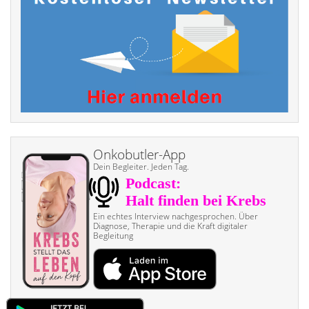
Onkobutler-App
Dein Begleiter. Jeden Tag.
Ein echtes Interview nach­gesprochen. Über
Diagnose, Therapie und die Kraft digitaler
Begleitung