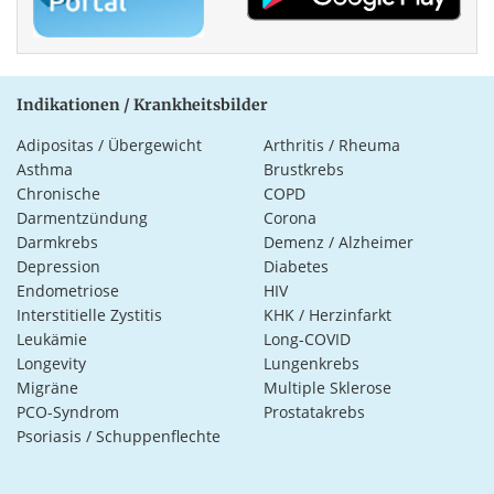
Indikationen / Krankheitsbilder
Adipositas / Übergewicht
Arthritis / Rheuma
Asthma
Brustkrebs
Chronische
COPD
Darmentzündung
Corona
Darmkrebs
Demenz / Alzheimer
Depression
Diabetes
Endometriose
HIV
Interstitielle Zystitis
KHK / Herzinfarkt
Leukämie
Long-COVID
Longevity
Lungenkrebs
Migräne
Multiple Sklerose
PCO-Syndrom
Prostatakrebs
Psoriasis / Schuppenflechte