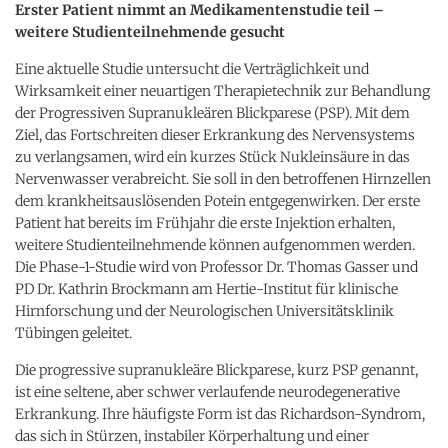
Erster Patient nimmt an Medikamentenstudie teil –
weitere Studienteilnehmende gesucht
Eine aktuelle Studie untersucht die Verträglichkeit und
Wirksamkeit einer neuartigen Therapietechnik zur Behandlung
der Progressiven Supranukleären Blickparese (PSP). Mit dem
Ziel, das Fortschreiten dieser Erkrankung des Nervensystems
zu verlangsamen, wird ein kurzes Stück Nukleinsäure in das
Nervenwasser verabreicht. Sie soll in den betroffenen Hirnzellen
dem krankheitsauslösenden Potein entgegenwirken. Der erste
Patient hat bereits im Frühjahr die erste Injektion erhalten,
weitere Studienteilnehmende können aufgenommen werden.
Die Phase-1-Studie wird von Professor Dr. Thomas Gasser und
PD Dr. Kathrin Brockmann am Hertie-Institut für klinische
Hirnforschung und der Neurologischen Universitätsklinik
Tübingen geleitet.
Die progressive supranukleäre Blickparese, kurz PSP genannt,
ist eine seltene, aber schwer verlaufende neurodegenerative
Erkrankung. Ihre häufigste Form ist das Richardson-Syndrom,
das sich in Stürzen, instabiler Körperhaltung und einer