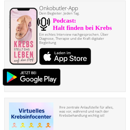
Onkobutler-App
Dein Begleiter. Jeden Tag.
Ein echtes Interview nach­gesprochen. Über
Diagnose, Therapie und die Kraft digitaler
Begleitung
Ihre zentrale Anlaufstelle für alles,
was vor, während und nach der
Krebsbehandlung wichtig ist!