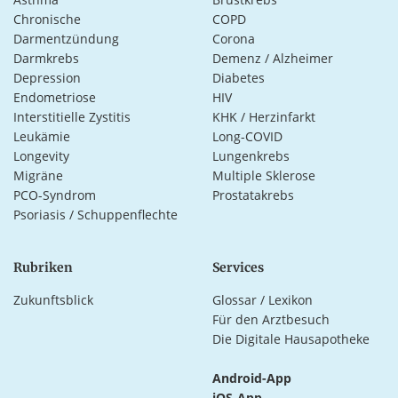
Chronische
COPD
Darmentzündung
Corona
Darmkrebs
Demenz / Alzheimer
Depression
Diabetes
Endometriose
HIV
Interstitielle Zystitis
KHK / Herzinfarkt
Leukämie
Long-COVID
Longevity
Lungenkrebs
Migräne
Multiple Sklerose
PCO-Syndrom
Prostatakrebs
Psoriasis / Schuppenflechte
Rubriken
Services
Zukunftsblick
Glossar / Lexikon
Für den Arztbesuch
Die Digitale Hausapotheke
Android-App
iOS-App