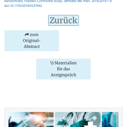
Randomized, Placebo-Controlled Study.
Dermatol Res Pract
. 2019;2019:1-9.
doi:10.1155/2019/5237642
Zurück
zum
Original-
Abstract
Materialien
für das
Arztgespräch