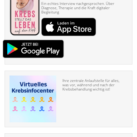
Ein echtes Interview nach­gesprochen. Über
Diagnose, Therapie und die Kraft digitaler
Begleitung
Ihre zentrale Anlaufstelle für alles,
was vor, während und nach der
Krebsbehandlung wichtig ist!