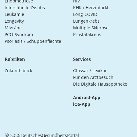
Endometriose
HIV
Interstitielle Zystitis
KHK / Herzinfarkt
Leukämie
Long-COVID
Longevity
Lungenkrebs
Migräne
Multiple Sklerose
PCO-Syndrom
Prostatakrebs
Psoriasis / Schuppenflechte
Rubriken
Services
Zukunftsblick
Glossar / Lexikon
Für den Arztbesuch
Die Digitale Hausapotheke
Android-App
iOS-App
© 2026 DeutschesGesundheitsPortal