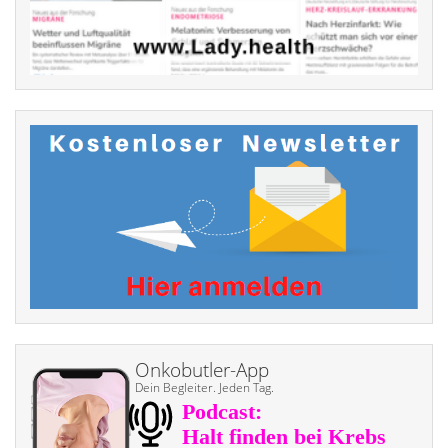
Onkobutler-App
Dein Begleiter. Jeden Tag.