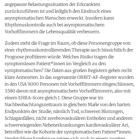
angepasste Belastungssituation der Erkrankten
zurückzuführen ist und lediglich den Eindruck eines
asymptomatischen Menschen erweckt. Insofern kann
Rhythmuskontrolle auch bei asymptomatischem
Vorhofflimmern die Lebensqualität verbessern.
Zudem steht die Frage im Raum, ob diese Personengruppe von
einer rhythmuskontrollierenden Therapie auch hinsichtlich der
Prognose profitieren würde. Welches Risiko tragen die
symptomlosen Patient*innen im Vergleich zu den
symptomatischen? Die Daten aus großen Registern geben recht
klare Antworten. In das sogenannte ORBIT-AF-Register wurden
in den USA 9.000 Personen mit Vorhofflimmern eingeschlossen,
3.580 davon mit asymptomatischem Vorhofflimmern, also mit
einem EHRA-Score gleich 1. Diese Gruppe war im
Nachbeobachtungszeitraum in gleichem Maße von den harten
Endpunkten der Studie, nämlich Tod, schweren Blutungen,
Schlaganfällen, nicht zerebrovaskulären Embolien und anderen
schwerwiegenden Nebenerkrankungen kardiovaskulärer Art,
betroffen wie die Kohorte der symptomatischen Patient*innen.
Vergleichbare Ergebnisse zeigen sich auch in einem zweiten