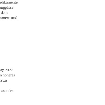
Medikamente
rengpässe
e dem
limmern und
age 2022
in höheres
nz zu
fassendes