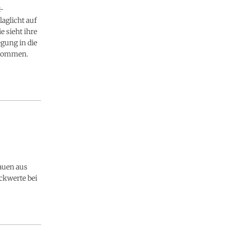
t-
aglicht auf
 sieht ihre
gung in die
ekommen.
auen aus
uckwerte bei