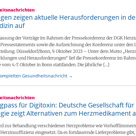
itsnachrichten
ogen zeigen aktuelle Herausforderungen in de
izin auf
sung der Vorträge im Rahmen der Pressekonferenz der DGK Herzta
e Pressestatements sowie die Aufzeichnung der Konferenz unter den
tteilung. Düsseldorf/Bonn, 9. Oktober 2023 – Unter dem Motto „Her
cklungen und Herausforderungen“ lief die Pressekonferenz im Rah
e vom 4.-7. Oktober in Bonn stattfanden. Die jährliche {…}
kompletten Gesundheitsnachricht →
itsnachrichten
gpass für Digitoxin: Deutsche Gesellschaft für
ogie zeigt Alternativen zum Herzmedikament a
ird zur Behandlung verschiedener Herzprobleme wie Vorhofflimmer
Herzinsuffizienz eingesetzt. Da es fortdauernde Lieferprobleme gibt,