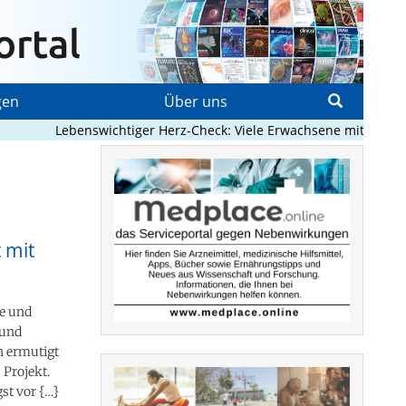
gen
Über uns
Lebenswichtiger Herz-Check: Viele Erwachsene mit angeborenem
 mit
de und
 und
n ermutigt
 Projekt.
st vor {…}