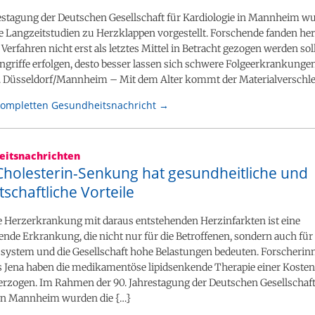
restagung der Deutschen Gesellschaft für Kardiologie in Mannheim w
 Langzeitstudien zu Herzklappen vorgestellt. Forschende fanden hera
erfahren nicht erst als letztes Mittel in Betracht gezogen werden sol
ingriffe erfolgen, desto besser lassen sich schwere Folgeerkrankunge
Düsseldorf/Mannheim – Mit dem Alter kommt der Materialverschle
kompletten Gesundheitsnachricht →
itsnachrichten
 Cholesterin-Senkung hat gesundheitliche und
tschaftliche Vorteile
e Herzerkrankung mit daraus entstehenden Herzinfarkten ist eine
de Erkrankung, die nicht nur für die Betroffenen, sondern auch für
system und die Gesellschaft hohe Belastungen bedeuten. Forscherin
s Jena haben die medikamentöse lipidsenkende Therapie einer Koste
erzogen. Im Rahmen der 90. Jahrestagung der Deutschen Gesellschaft
 in Mannheim wurden die {…}