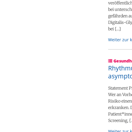
veröffentli
bei untersc
gefährden a
Digitalis-G
bei {…}
Weiter zur 
Gesundhe
Rhythmu
asympto
Statement P
Wer an Vorho
Risiko einen
erkranken. 
Patient*inn
Screening, {
Weiter zur 