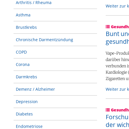
Arthritis / Rheuma
Weiter zur 
Asthma
Gesundhe
Brustkrebs
Bunt un
Chronische Darmentzündung
gesundh
COPD
Vape-Produkt
darüber hin
Corona
verbunden is
Kardiologie 
Darmkrebs
Zigaretten 
Weiter zur 
Demenz / Alzheimer
Depression
Gesundhe
Diabetes
Forschu
der wich
Endometriose