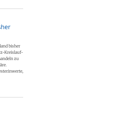
sher
land bisher
rz-Kreislauf-
handeln zu
äre.
sterinwerte,