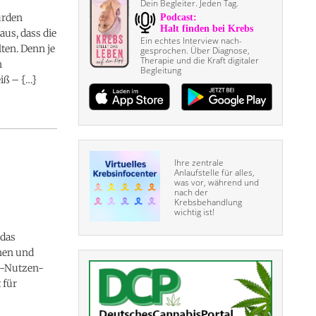
Dein Begleiter. Jeden Tag.
urden
us, dass die
Ein echtes Interview nach­
lten. Denn je
gesprochen. Über Diagnose,
Therapie und die Kraft digitaler
n
Begleitung
iß – {…}
Ihre zentrale
Anlaufstelle für alles,
was vor, während und
nach der
Krebsbehandlung
wichtig ist!
 das
nen und
n-Nutzen-
 für