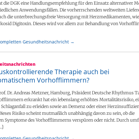
cht die DGK eine Handlungsempfehlung für den Einsatz alternativer 
hiedlichen Anwendungsfällen. Die vorherrschenden weltweiten Liefe
uch die unterbrechungsfreie Versorgung mit Herzmedikamenten, wi
lykosid Digitoxin. Dieses wird vor allem zur Behandlung von Vorhoff
kompletten Gesundheitsnachricht →
itsnachrichten
skontrollierende Therapie auch bei
matischem Vorhofflimmern?
rof. Dr. Andreas Metzner, Hamburg, Präsident Deutsche Rhythmus T
fflimmern erkrankt hat ein lebenslang erhöhtes Mortalitätsrisiko, e
 Schlaganfall zu erleiden sowie an Demenz oder einer Herzinsuffizie
Dieses Risiko scheint mutmaßlich unabhängig davon zu sein, ob die
en Symptome des Vorhofflimmerns verspüren oder nicht. Durch um
…}
kompletten Gesundheitsnachricht →