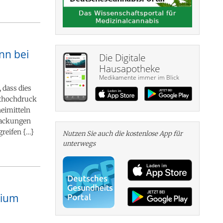
nn bei
Die Digitale
Hausapotheke
Medikamente immer im Blick
 dass dies
uthochdruck
eimitteln
rpackungen
greifen {…}
Nutzen Sie auch die kosten­lose App für
unterwegs
rium