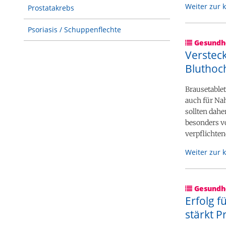
Weiter zur 
Prostatakrebs
Psoriasis / Schuppenflechte
Gesundhe
Verstec
Bluthoc
Brausetablet
auch für Na
sollten dah
besonders vo
verpflichte
Weiter zur 
Gesundhe
Erfolg f
stärkt 