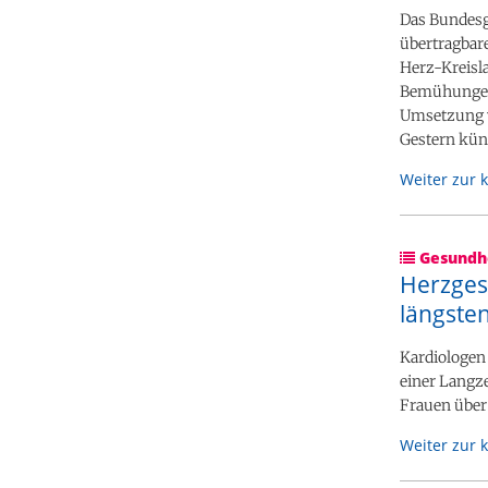
Das Bundesg
übertragbar
Herz-Kreisla
Bemühungen 
Umsetzung 
Gestern künd
Weiter zur 
Gesundhe
Herzges
längste
Kardiologen
einer Langze
Frauen über
Weiter zur 