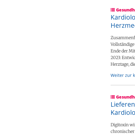
Gesundhe
Kardiol
Herzmed
Zusammenfas
Vollständig
Ende der Mi
2023: Entwi
Herztage, di
Weiter zur 
Gesundhe
Lieferen
Kardiol
Digitoxin w
chronischer 