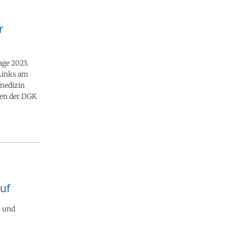
r
ge 2023.
 Links am
zmedizin
men der DGK
uf
n und