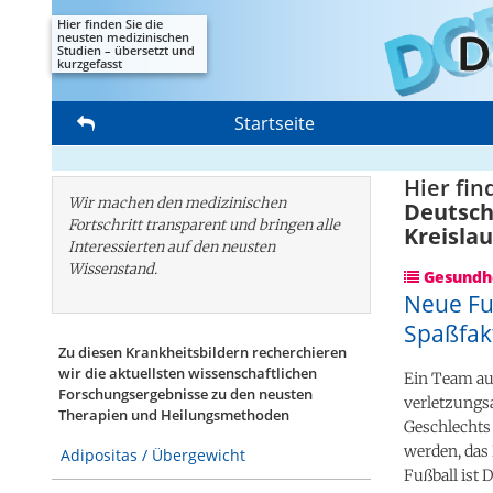
Hier finden Sie die
neusten medizinischen
Studien – übersetzt und
kurzgefasst
Startseite
Hier fin
Wir machen den medizinischen
Deutsche
Fortschritt transparent und bringen alle
Kreislau
Interessierten auf den neusten
Wissenstand.
Gesundhe
Neue Fuß
Spaßfakt
Zu diesen Krankheitsbildern recherchieren
wir die aktuellsten wissenschaftlichen
Ein Team au
Forschungs­ergebnisse zu den neusten
verletzungsa
Therapien und Heilungsmethoden
Geschlechts 
werden, das 
Adipositas / Übergewicht
Fußball ist 