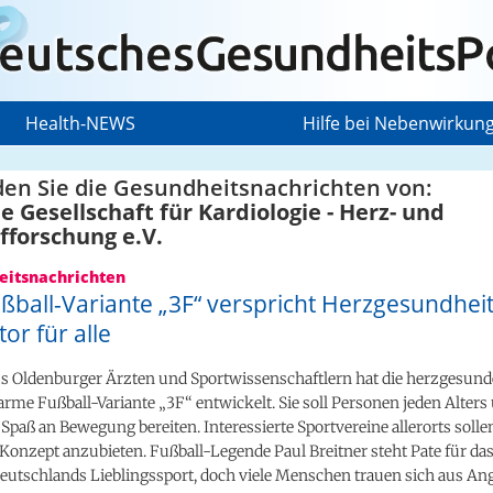
Health-NEWS
Hilfe bei Nebenwirkun
den Sie die Gesundheitsnachrichten von:
 Gesellschaft für Kardiologie - Herz- und
fforschung e.V.
itsnachrichten
ball-Variante „3F“ verspricht Herzgesundheit
or für alle
s Oldenburger Ärzten und Sportwissenschaftlern hat die herzgesun
rme Fußball-Variante „3F“ entwickelt. Sie soll Personen jeden Alters
Spaß an Bewegung bereiten. Interessierte Sportvereine allerorts solle
Konzept anzubieten. Fußball-Legende Paul Breitner steht Pate für das
Deutschlands Lieblingssport, doch viele Menschen trauen sich aus Ang