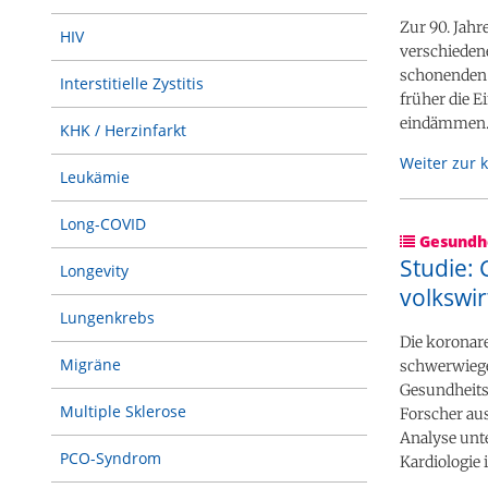
Zur 90. Jah
HIV
verschiedene
schonenden V
Interstitielle Zystitis
früher die E
eindämmen. 
KHK / Herzinfarkt
Weiter zur 
Leukämie
Long-COVID
Gesundhe
Studie:
Longevity
volkswir
Lungenkrebs
Die koronar
Migräne
schwerwiegen
Gesundheits
Multiple Sklerose
Forscher au
Analyse unt
PCO-Syndrom
Kardiologie