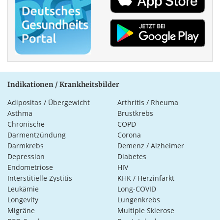
Indikationen / Krankheitsbilder
Adipositas / Übergewicht
Arthritis / Rheuma
Asthma
Brustkrebs
Chronische
COPD
Darmentzündung
Corona
Darmkrebs
Demenz / Alzheimer
Depression
Diabetes
Endometriose
HIV
Interstitielle Zystitis
KHK / Herzinfarkt
Leukämie
Long-COVID
Longevity
Lungenkrebs
Migräne
Multiple Sklerose