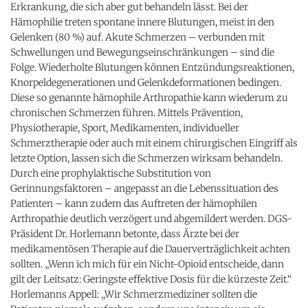
Erkrankung, die sich aber gut behandeln lässt. Bei der
Hämophilie treten spontane innere Blutungen, meist in den
Gelenken (80 %) auf. Akute Schmerzen – verbunden mit
Schwellungen und Bewegungseinschränkungen – sind die
Folge. Wiederholte Blutungen können Entzündungsreaktionen,
Knorpeldegenerationen und Gelenkdeformationen bedingen.
Diese so genannte hämophile Arthropathie kann wiederum zu
chronischen Schmerzen führen. Mittels Prävention,
Physiotherapie, Sport, Medikamenten, individueller
Schmerztherapie oder auch mit einem chirurgischen Eingriff als
letzte Option, lassen sich die Schmerzen wirksam behandeln.
Durch eine prophylaktische Substitution von
Gerinnungsfaktoren – angepasst an die Lebenssituation des
Patienten – kann zudem das Auftreten der hämophilen
Arthropathie deutlich verzögert und abgemildert werden. DGS-
Präsident Dr. Horlemann betonte, dass Ärzte bei der
medikamentösen Therapie auf die Dauerverträglichkeit achten
sollten. „Wenn ich mich für ein Nicht-Opioid entscheide, dann
gilt der Leitsatz: Geringste effektive Dosis für die kürzeste Zeit.“
Horlemanns Appell: „Wir Schmerzmediziner sollten die