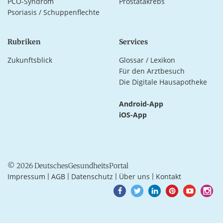
PCO-Syndrom
Prostatakrebs
Psoriasis / Schuppenflechte
Rubriken
Services
Zukunftsblick
Glossar / Lexikon
Für den Arztbesuch
Die Digitale Hausapotheke
Android-App
iOS-App
© 2026 DeutschesGesundheitsPortal
Impressum
AGB
Datenschutz
Über uns
Kontakt
|
|
|
|
Goto
Goto
Goto
Goto
Goto
Goto
Facebook
Twitter
LinkedIn
Pinterest
Youtube
Instagra