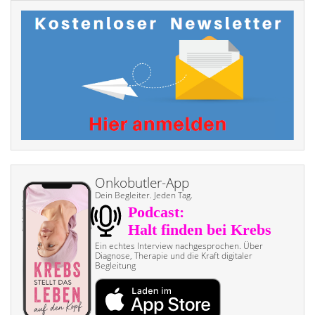
Onkobutler-App
Dein Begleiter. Jeden Tag.
Ein echtes Interview nach­gesprochen. Über
Diagnose, Therapie und die Kraft digitaler
Begleitung