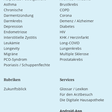
Asthma
Brustkrebs
Chronische
COPD
Darmentzündung
Corona
Darmkrebs
Demenz / Alzheimer
Depression
Diabetes
Endometriose
HIV
Interstitielle Zystitis
KHK / Herzinfarkt
Leukämie
Long-COVID
Longevity
Lungenkrebs
Migräne
Multiple Sklerose
PCO-Syndrom
Prostatakrebs
Psoriasis / Schuppenflechte
Rubriken
Services
Zukunftsblick
Glossar / Lexikon
Für den Arztbesuch
Die Digitale Hausapotheke
Android-App