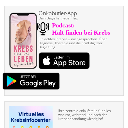
Onkobutler-App
Dein Begleiter. Jeden Tag.
Ein echtes Interview nach­gesprochen. Über
Diagnose, Therapie und die Kraft digitaler
Begleitung
Ihre zentrale Anlaufstelle für alles,
was vor, während und nach der
Krebsbehandlung wichtig ist!