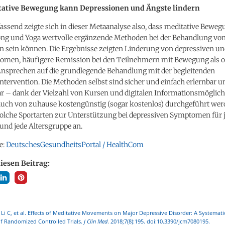
itative Bewegung kann Depressionen und Ängste lindern
send zeigte sich in dieser Metaanalyse also, dass meditative Bewe
gong und Yoga wertvolle ergänzende Methoden bei der Behandlung vo
n sein können. Die Ergebnisse zeigten Linderung von depressiven u
men, häufigere Remission bei den Teilnehmern mit Bewegung als 
Ansprechen auf die grundlegende Behandlung mit der begleitenden
tervention. Die Methoden selbst sind sicher und einfach erlernbar u
r – dank der Vielzahl von Kursen und digitalen Informationsmöglich
auch von zuhause kostengünstig (sogar kostenlos) durchgeführt wer
 solche Sportarten zur Unterstützung bei depressiven Symptomen für 
und jede Altersgruppe an.
e:
DeutschesGesundheitsPortal / HealthCom
diesen Beitrag:
 Li C, et al. Effects of Meditative Movements on Major Depressive Disorder: A Systemat
f Randomized Controlled Trials.
J Clin Med
. 2018;7(8):195. doi:10.3390/jcm7080195.