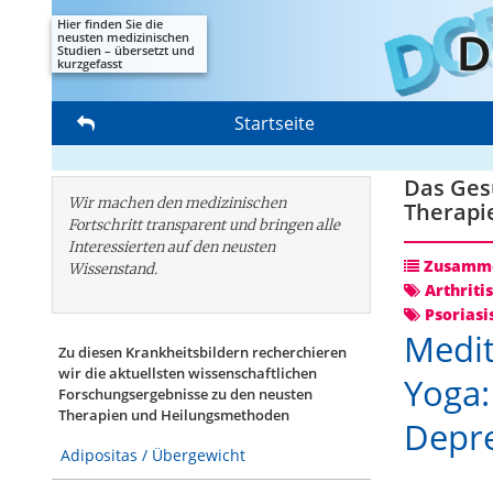
Hier finden Sie die
neusten medizinischen
Studien – übersetzt und
kurzgefasst
Startseite
Das Gesu
Wir machen den medizinischen
Therapi
Fortschritt transparent und bringen alle
Interessierten auf den neusten
Zusamme
Wissenstand.
Arthriti
Psoriasi
Medit
Zu diesen Krankheitsbildern recherchieren
wir die aktuellsten wissenschaftlichen
Yoga:
Forschungs­ergebnisse zu den neusten
Therapien und Heilungsmethoden
Depr
Adipositas / Übergewicht