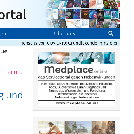
gen
Über uns
Jenseits von COVID-19: Grundlegende Prinzipien, die Pande
eue
01.11.22
ng und