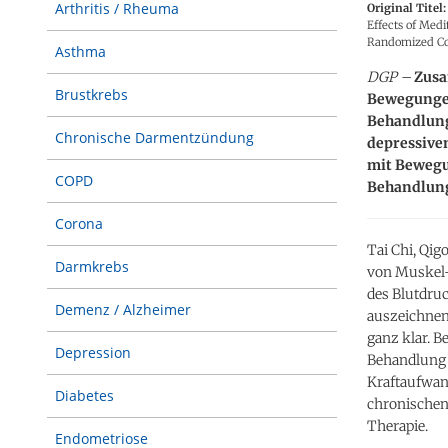
Arthritis / Rheuma
Original Titel:
Effects of Med
Randomized Con
Asthma
DGP –
Zusa
Brustkrebs
Bewegungen
Behandlung
Chronische Darmentzündung
depressive
mit Bewegu
COPD
Behandlung
Corona
Tai Chi, Qi
Darmkrebs
von Muskel-
des Blutdruc
Demenz / Alzheimer
auszeichnen,
ganz klar. B
Depression
Behandlung 
Kraftaufwan
Diabetes
chronischen
Therapie.
Endometriose