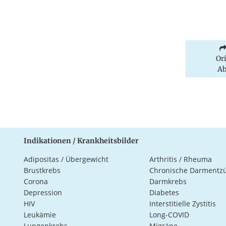
Or
Ab
Indikationen / Krankheitsbilder
Adipositas / Übergewicht
Arthritis / Rheuma
Brustkrebs
Chronische Darmentz
Corona
Darmkrebs
Depression
Diabetes
HIV
Interstitielle Zystitis
Leukämie
Long-COVID
Lungenkrebs
Migräne