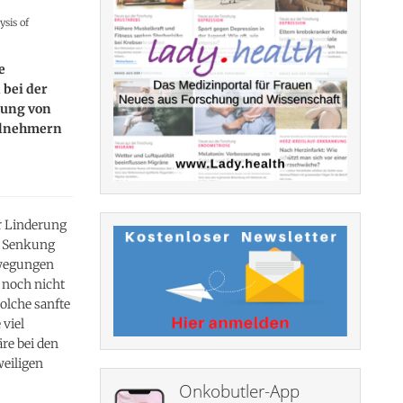
sis of
e
 bei der
rung von
ilnehmern
r Linderung
r Senkung
ewegungen
s noch nicht
olche sanfte
viel
re bei den
eiligen
Onkobutler-App