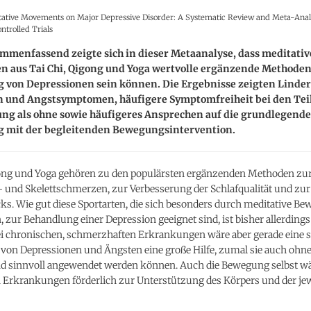
itative Movements on Major Depressive Disorder: A Systematic Review and Meta-Analy
trolled Trials
mmenfassend zeigte sich in dieser Metaanalyse, dass meditativ
 aus Tai Chi, Qigong und Yoga wertvolle ergänzende Methoden
 von Depressionen sein können. Die Ergebnisse zeigten Linde
n und Angstsymptomen, häufigere Symptomfreiheit bei den Te
ng als ohne sowie häufigeres Ansprechen auf die grundlegende
 mit der begleitenden Bewegungsintervention.
gong und Yoga gehören zu den populärsten ergänzenden Methoden zu
 und Skelettschmerzen, zur Verbesserung der Schlafqualität und zu
ks. Wie gut diese Sportarten, die sich besonders durch meditative B
 zur Behandlung einer Depression geeignet sind, ist bisher allerding
ei chronischen, schmerzhaften Erkrankungen wäre aber gerade eine s
von Depressionen und Ängsten eine große Hilfe, zumal sie auch ohne 
d sinnvoll angewendet werden können. Auch die Bewegung selbst wä
 Erkrankungen förderlich zur Unterstützung des Körpers und der jew