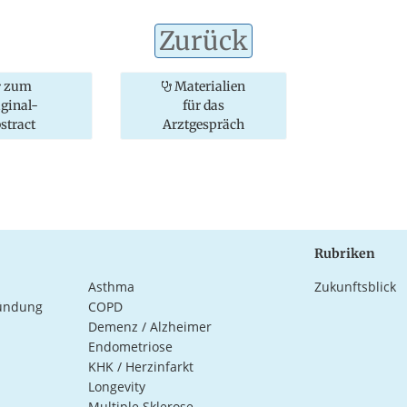
Zurück
zum
Materialien
iginal-
für das
stract
Arztgespräch
Rubriken
Asthma
Zukunftsblick
ündung
COPD
Demenz / Alzheimer
Endometriose
KHK / Herzinfarkt
Longevity
Multiple Sklerose