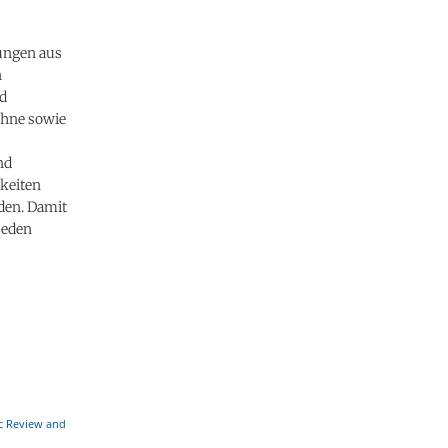
gungen aus
n
nd
ohne sowie
nd
keiten
den. Damit
jeden
ic Review and