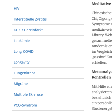
Meditative 
HIV
Chinesische 
Chi, Qigong
Interstitielle Zystitis
Symptome ze
medizin-wis
KHK / Herzinfarkt
Library, Web
gesammelten
Leukämie
randomisiert
Long-COVID
im Vergleic
‚passive‘ Ko
Longevity
erhielten.
Metaanalys
Lungenkrebs
Kontrollen
Migräne
Mit Hilfe ei
analysierten
Multiple Sklerose
bezieht sich
ein persönli
PCO-Syndrom
Studienergeb