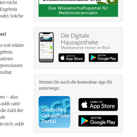
ien nicht
 Ergebnis
ode). Solche
as
)
Die Digitale
Hausapotheke
o mit relativ
Medikamente immer im Blick
gebnis.
tativen
epressionen
essbar
Nutzen Sie auch die kosten­lose App für
unterwegs
en – also
(
odds ratio
die Zahl der
nde
te sich:
odds