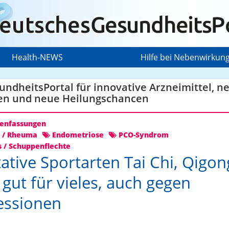
Health-NEWS
Hilfe bei Nebenwirkun
ndheitsPortal für innovative Arzneimittel, n
en und neue Heilungschancen
nfassungen
s / Rheuma
Endometriose
PCO-Syndrom
s / Schuppenflechte
ative Sportarten Tai Chi, Qigo
 gut für vieles, auch gegen
essionen