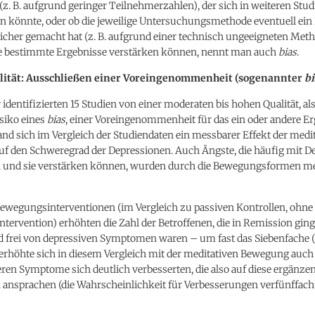
(z. B. aufgrund geringer Teilnehmerzahlen), der sich in weiteren Stud
n könnte, oder ob die jeweilige Untersuchungsmethode eventuell ein
cher gemacht hat (z. B. aufgrund einer technisch ungeeigneten Meth
ie bestimmte Ergebnisse verstärken können, nennt man auch
bias
.
lität: Ausschließen einer Voreingenommenheit (sogenannter
bi
 identifizierten 15 Studien von einer moderaten bis hohen Qualität, als
siko eines
bias
, einer Voreingenommenheit für das ein oder andere Er
nd sich im Vergleich der Studiendaten ein messbarer Effekt der medi
auf den Schweregrad der Depressionen. Auch Ängste, die häufig mit D
 und sie verstärken können, wurden durch die Bewegungsformen m
Bewegungsinterventionen (im Vergleich zu passiven Kontrollen, ohne
ervention) erhöhten die Zahl der Betroffenen, die in Remission ging
d frei von depressiven Symptomen waren – um fast das Siebenfache 
 erhöhte sich in diesem Vergleich mit der meditativen Bewegung auch 
eren Symptome sich deutlich verbesserten, die also auf diese ergänze
 ansprachen (die Wahrscheinlichkeit für Verbesserungen verfünffach