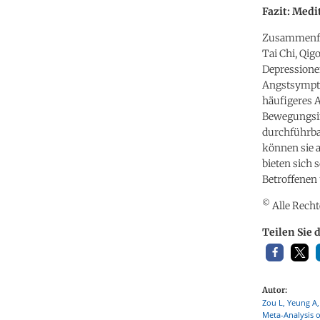
Fazit: Med
Zusammenfas
Tai Chi, Qi
Depressione
Angstsympto
häufigeres 
Bewegungsin
durchführba
können sie 
bieten sich
Betroffenen 
©
Alle Recht
Teilen Sie 
Autor:
Zou L, Yeung A,
Meta-Analysis o