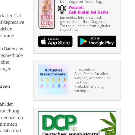
Dein Begleiter. Jeden Tag.
rtarten Tai
Ein echtes Interview nach­
gesprochen. Über Diagnose,
f depressive
Therapie und die Kraft digitaler
sieben
Begleitung
ochrane
ch Daten aus
lungsmethode
 eine
gungen
Ihre zentrale
Anlaufstelle für alles,
was vor, während und
nach der
siven
Krebsbehandlung
wichtig ist!
ahl der
tersuchung
hmer oder ob
estimmten
fallsbefund