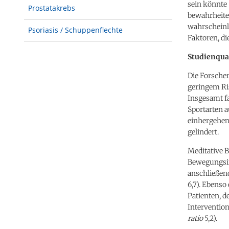
sein könnte 
Prostatakrebs
bewahrheite
wahrscheinli
Psoriasis / Schuppenflechte
Faktoren, d
Studienqua
Die Forscher
geringem Ri
Insgesamt fa
Sportarten 
einhergehen
gelindert.
Meditative 
Bewegungsint
anschließen
6,7). Ebenso
Patienten, d
Intervention
ratio
5,2).