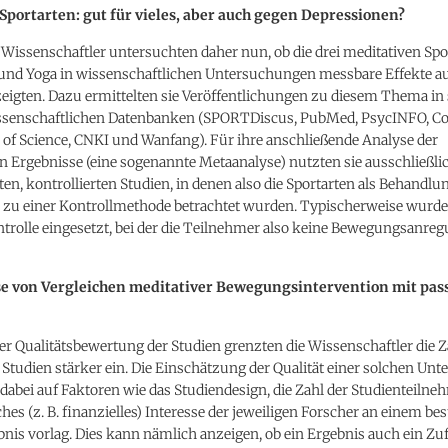
Sportarten: gut für vieles, aber auch gegen Depressionen?
Wissenschaftler untersuchten daher nun, ob die drei meditativen Spo
 und Yoga in wissenschaftlichen Untersuchungen messbare Effekte au
igten. Dazu ermittelten sie Veröffentlichungen zu diesem Thema in 
senschaftlichen Datenbanken (SPORTDiscus, PubMed, PsycINFO, C
 of Science, CNKI und Wanfang). Für ihre anschließende Analyse der
 Ergebnisse (eine sogenannte Metaanalyse) nutzten sie ausschließli
en, kontrollierten Studien, in denen also die Sportarten als Behand
h zu einer Kontrollmethode betrachtet wurden. Typischerweise wurde
ntrolle eingesetzt, bei der die Teilnehmer also keine Bewegungsanre
e von Vergleichen meditativer Bewegungsintervention mit pas
ner Qualitätsbewertung der Studien grenzten die Wissenschaftler die Z
 Studien stärker ein. Die Einschätzung der Qualität einer solchen Un
 dabei auf Faktoren wie das Studiendesign, die Zahl der Studienteilne
ches (z. B. finanzielles) Interesse der jeweiligen Forscher an einem b
nis vorlag. Dies kann nämlich anzeigen, ob ein Ergebnis auch ein Zu