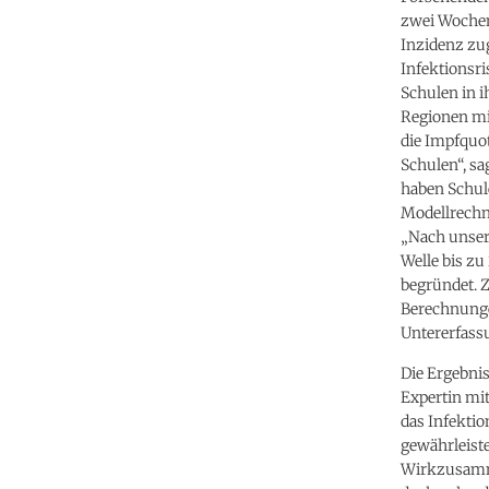
zwei Wochen
Inzidenz zug
Infektionsri
Schulen in i
Regionen mi
die Impfquot
Schulen“, sa
haben Schul
Modellrechnu
„Nach unser
Welle bis zu
begründet. Z
Berechnunge
Untererfass
Die Ergebnis
Expertin mit
das Infektio
gewährleist
Wirkzusamme