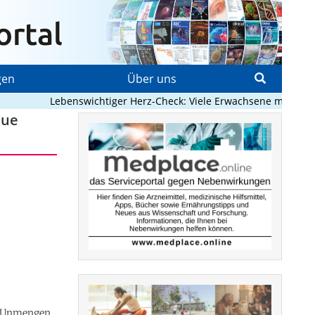
gen
Über uns
Lebenswichtiger Herz-Check: Viele Erwachsene mit angeboren
eue
n Unmengen