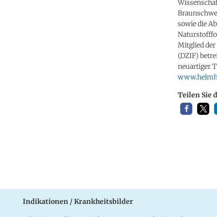
Wissenschaf
Braunschweig
sowie die A
Naturstofffo
Mitglied de
(DZIF) betre
neuartiger 
www.helmho
Teilen Sie 
Indikationen / Krankheitsbilder