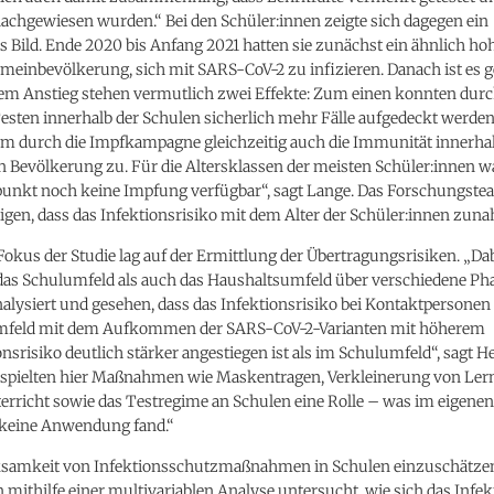
achgewiesen wurden.“ Bei den Schüler:innen zeigte sich dagegen ein
Bild. Ende 2020 bis Anfang 2021 hatten sie zunächst ein ähnlich ho
emeinbevölkerung, sich mit SARS-CoV-2 zu infizieren. Danach ist es g
sem Anstieg stehen vermutlich zwei Effekte: Zum einen konnten durc
esten innerhalb der Schulen sicherlich mehr Fälle aufgedeckt werde
m durch die Impfkampagne gleichzeitig auch die Immunität innerhal
 Bevölkerung zu. Für die Altersklassen der meisten Schüler:innen w
punkt noch keine Impfung verfügbar“, sagt Lange. Das Forschungst
igen, dass das Infektionsrisiko mit dem Alter der Schüler:innen zun
Fokus der Studie lag auf der Ermittlung der Übertragungsrisiken. „Da
das Schulumfeld als auch das Haushaltsumfeld über verschiedene Ph
alysiert und gesehen, dass das Infektionsrisiko bei Kontaktpersonen
mfeld mit dem Aufkommen der SARS-CoV-2-Varianten mit höherem
srisiko deutlich stärker angestiegen ist als im Schulumfeld“, sagt H
 spielten hier Maßnahmen wie Maskentragen, Verkleinerung von Le
rricht sowie das Testregime an Schulen eine Rolle – was im eigenen
l keine Anwendung fand.“
samkeit von Infektionsschutzmaßnahmen in Schulen einzuschätzen
mithilfe einer multivariablen Analyse untersucht, wie sich das Infek