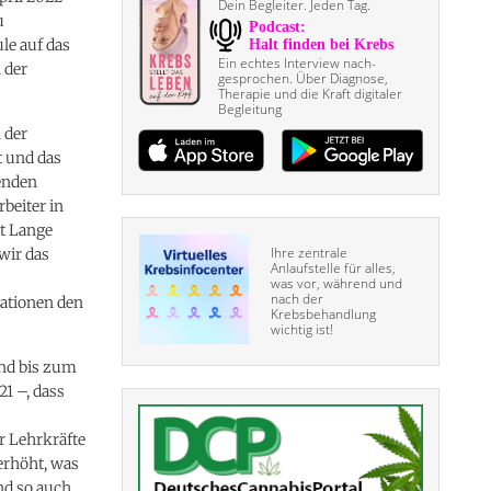
Dein Begleiter. Jeden Tag.
u
le auf das
Ein echtes Interview nach­
 der
gesprochen. Über Diagnose,
Therapie und die Kraft digitaler
Begleitung
 der
t und das
enden
beiter in
it Lange
Ihre zentrale
wir das
Anlaufstelle für alles,
was vor, während und
nach der
rationen den
Krebsbehandlung
wichtig ist!
und bis zum
1 –, dass
r Lehrkräfte
erhöht, was
nd so auch