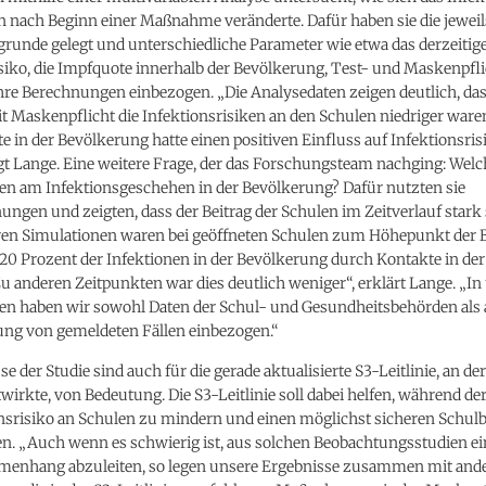
 nach Beginn einer Maßnahme veränderte. Dafür haben sie die jeweils
runde gelegt und unterschiedliche Parameter wie etwa das derzeitig
siko, die Impfquote innerhalb der Bevölkerung, Test- und Maskenpfl
hre Berechnungen einbezogen. „Die Analysedaten zeigen deutlich, das
t Maskenpflicht die Infektionsrisiken an den Schulen niedriger ware
e in der Bevölkerung hatte einen positiven Einfluss auf Infektionsris
gt Lange. Eine weitere Frage, der das Forschungsteam nachging: Welc
en am Infektionsgeschehen in der Bevölkerung? Dafür nutzten sie
ngen und zeigten, dass der Beitrag der Schulen im Zeitverlauf star
en Simulationen waren bei geöffneten Schulen zum Höhepunkt der
 20 Prozent der Infektionen in der Bevölkerung durch Kontakte in der
u anderen Zeitpunkten war dies deutlich weniger“, erklärt Lange. „In
n haben wir sowohl Daten der Schul- und Gesundheitsbehörden als 
ung von gemeldeten Fällen einbezogen.“
se der Studie sind auch für die gerade aktualisierte S3-Leitlinie, an de
wirkte, von Bedeutung. Die S3-Leitlinie soll dabei helfen, während d
nsrisiko an Schulen zu mindern und einen möglichst sicheren Schulb
en. „Auch wenn es schwierig ist, aus solchen Beobachtungsstudien ei
nhang abzuleiten, so legen unsere Ergebnisse zusammen mit ande