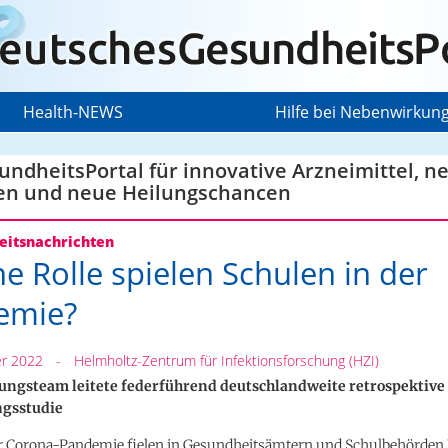
Health-NEWS
Hilfe bei Nebenwirkun
ndheitsPortal für innovative Arzneimittel, n
en und neue Heilungschancen
itsnachrichten
e Rolle spielen Schulen in der
emie?
r 2022
-
Helmholtz-Zentrum für Infektionsforschung (HZI)
ungsteam leitete federführend deutschlandweite retrospektive
gsstudie
 Corona-Pandemie fielen in Gesundheitsämtern und Schulbehörde