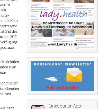
ken im
n am
holtz-
rsität Köln
engetragene
st Teil des
wurden 2021
 Verfügung
chjournals
e in Schulen
chulen zum
rona-
ion mit der
 Forschenden
ierten.
Onkobutler-App
pril 2022