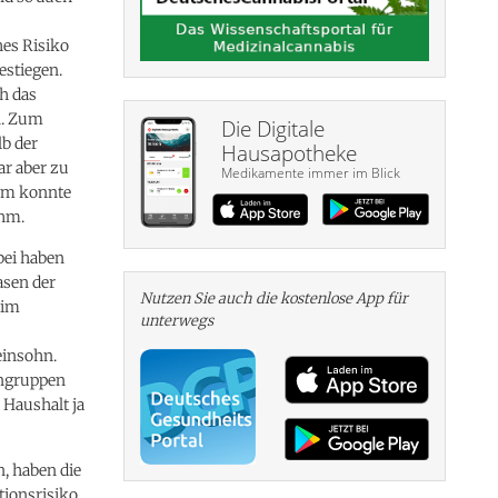
hes Risiko
estiegen.
h das
n. Zum
Die Digitale
b der
Hausapotheke
ar aber zu
Medikamente immer im Blick
eam konnte
ahm.
bei haben
asen der
Nutzen Sie auch die kosten­lose App für
 im
unterwegs
einsohn.
rngruppen
 Haushalt ja
, haben die
tionsrisiko