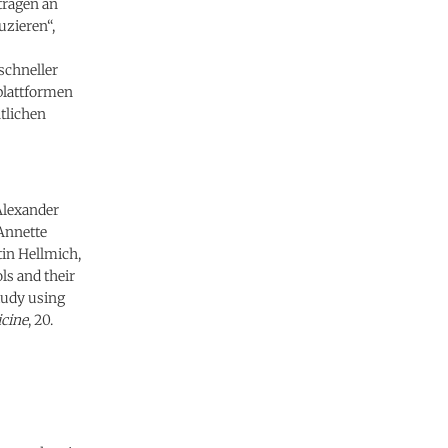
tragen an
uzieren“,
schneller
plattformen
tlichen
 Alexander
 Annette
in Hellmich,
ls and their
tudy using
cine
, 20.