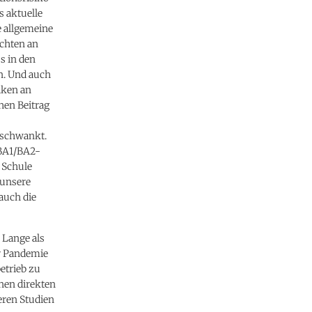
 aktuelle
e allgemeine
ichten an
s in den
n. Und auch
iken an
hen Beitrag
k schwankt.
 BA1/BA2-
 Schule
 unsere
auch die
r Lange als
er Pandemie
etrieb zu
nen direkten
ren Studien