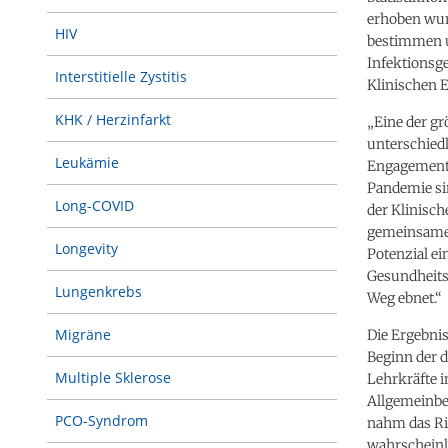
erhoben wur
HIV
bestimmen un
Infektionsge
Interstitielle Zystitis
Klinischen 
KHK / Herzinfarkt
„Eine der g
unterschiedl
Leukämie
Engagement 
Pandemie sin
Long-COVID
der Klinisch
gemeinsamer 
Longevity
Potenzial e
Gesundheits
Lungenkrebs
Weg ebnet.“
Migräne
Die Ergebnis
Beginn der 
Multiple Sklerose
Lehrkräfte i
Allgemeinbe
PCO-Syndrom
nahm das Ris
wahrscheinl