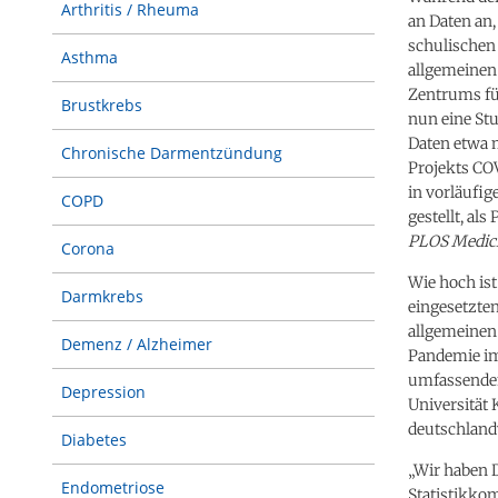
Arthritis / Rheuma
an Daten an
schulischen
Asthma
allgemeinen
Zentrums fü
Brustkrebs
nun eine St
Daten etwa m
Chronische Darmentzündung
Projekts CO
in vorläufi
COPD
gestellt, al
PLOS Medic
Corona
Wie hoch ist
Darmkrebs
eingesetzte
allgemeinen 
Demenz / Alzheimer
Pandemie im
umfassenden
Depression
Universität 
deutschland
Diabetes
„Wir haben 
Endometriose
Statistikko