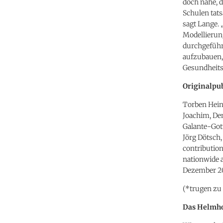
doch nahe, 
Schulen tat
sagt Lange. 
Modellierun
durchgeführ
aufzubauen, 
Gesundheits
Originalpub
Torben Heins
Joachim, Den
Galante-Got
Jörg Dötsch,
contribution
nationwide a
Dezember 2
(*trugen zu 
Das Helmho