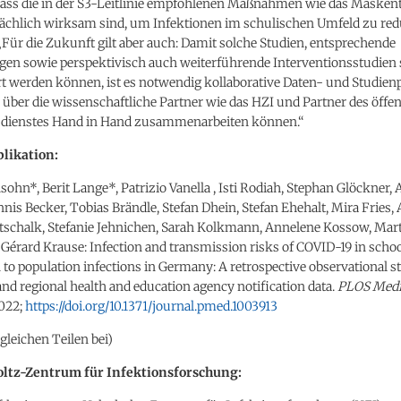
dass die in der S3-Leitlinie empfohlenen Maßnahmen wie das Masken
sächlich wirksam sind, um Infektionen im schulischen Umfeld zu red
„Für die Zukunft gilt aber auch: Damit solche Studien, entsprechende
gen sowie perspektivisch auch weiterführende Interventionsstudien 
t werden können, ist es notwendig kollaborative Daten- und Studien
über die wissenschaftliche Partner wie das HZI und Partner des öffen
dienstes Hand in Hand zusammenarbeiten können.“
likation:
ohn*, Berit Lange*, Patrizio Vanella , Isti Rodiah, Stephan Glöckner,
nis Becker, Tobias Brändle, Stefan Dhein, Stefan Ehehalt, Mira Fries,
tschalk, Stefanie Jehnichen, Sarah Kolkmann, Annelene Kossow, Mart
 Gérard Krause: Infection and transmission risks of COVID-19 in schoo
 to population infections in Germany: A retrospective observational s
nd regional health and education agency notification data.
PLOS Medi
022;
https://doi.org/10.1371/journal.pmed.1003913
gleichen Teilen bei)
ltz-Zentrum für Infektionsforschung: