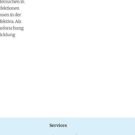
tersuchen in
nfektionen
ssen in der
ektiva. Als
onsforschung
wicklung
Services