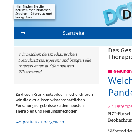
Hier finden Sie die
neusten medizinischen
Studien – übersetzt und
kurzgefasst
Startseite
Das Gesu
Wir machen den medizinischen
Therapi
Fortschritt transparent und bringen alle
Interessierten auf den neusten
Gesundhe
Wissenstand.
Welch
Pand
Zu diesen Krankheitsbildern recherchieren
wir die aktuellsten wissenschaftlichen
Forschungs­ergebnisse zu den neusten
22. Dezembe
Therapien und Heilungsmethoden
HZI-Forsch
Beobachtun
Adipositas / Übergewicht
Während der