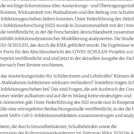
, die wichtige Erkenntnisse über Ansteckungs- und Übertragungsrisi
 Kontext, Wirksamkeit von Maßnahmen und den Beitrag von Schule
 Infektionsgeschehen liefern konnten. Unter Federführung des Helm
r Infektionsforschung (HZI) wurde in Zusammenarbeit mit der Unive
udie veröffentlicht, in der die Forschenden deutschlandweit zusamm
ithilfe infektionsdynamischer Modellierung analysierten. Die Studie i
VID-SCHULEN, das durch die KMK gefördert wurde. Die Ergebnisse 
ger Form für den Abschlussbericht des COVID-SCHULEN-Projekts zur
s Preprint veröffentlicht und sind jetzt in der aktuellen Ausgabe des Fa
ine
nach Peer Review erschienen.
 das Ansteckungsrisiko für Schüler:innen und Lehrkräfte? Können di
n Maßnahmen Infektionen wirksam verhindern? Inwiefern tragen S
Infektionsgeschehen bei? Das sind Fragen, die seit Ausbruch der Co
mer wieder aufkamen und auf die es bislang keine eindeutigen und
 Antworten gab. Unter Federführung des HZI wurde nun in Kooperat
Köln eine retrospektive Beobachtungsstudie veröffentlicht, in der die
weit SARS-CoV-2-Infektionsmeldedaten zusammentrugen und analys
Daten, die durch Gesundheitsämter, Schulbehörden sowie die
mmission der Kultusministerkonferenz im Zeitraum März 2020 bis A