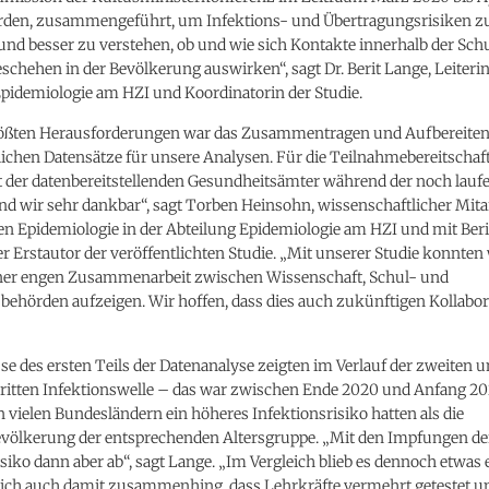
den, zusammengeführt, um Infektions- und Übertragungsrisiken z
d besser zu verstehen, ob und wie sich Kontakte innerhalb der Schu
schehen in der Bevölkerung auswirken“, sagt Dr. Berit Lange, Leiterin
Epidemiologie am HZI und Koordinatorin der Studie.
rößten Herausforderungen war das Zusammentragen und Aufbereiten
ichen Datensätze für unsere Analysen. Für die Teilnahmebereitschaf
der datenbereitstellenden Gesundheitsämter während der noch lauf
d wir sehr dankbar“, sagt Torben Heinsohn, wissenschaftlicher Mitar
en Epidemiologie in der Abteilung Epidemiologie am HZI und mit Ber
Erstautor der veröffentlichten Studie. „Mit unserer Studie konnten 
iner engen Zusammenarbeit zwischen Wissenschaft, Schul- und
behörden aufzeigen. Wir hoffen, dass dies auch zukünftigen Kollabo
se des ersten Teils der Datenanalyse zeigten im Verlauf der zweiten 
dritten Infektionswelle – das war zwischen Ende 2020 und Anfang 202
n vielen Bundesländern ein höheres Infektionsrisiko hatten als die
völkerung der entsprechenden Altersgruppe. „Mit den Impfungen de
iko dann aber ab“, sagt Lange. „Im Vergleich blieb es dennoch etwas 
ich auch damit zusammenhing, dass Lehrkräfte vermehrt getestet u