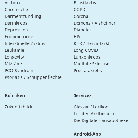
Asthma
Brustkrebs
Chronische
COPD
Darmentzündung
Corona
Darmkrebs
Demenz / Alzheimer
Depression
Diabetes
Endometriose
HIV
Interstitielle Zystitis
KHK / Herzinfarkt
Leukämie
Long-COVID
Longevity
Lungenkrebs
Migräne
Multiple Sklerose
PCO-Syndrom
Prostatakrebs
Psoriasis / Schuppenflechte
Rubriken
Services
Zukunftsblick
Glossar / Lexikon
Für den Arztbesuch
Die Digitale Hausapotheke
Android-App