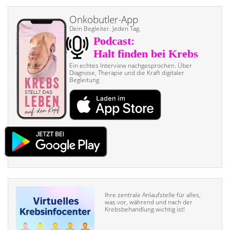
Onkobutler-App
Dein Begleiter. Jeden Tag.
Ein echtes Interview nach­gesprochen. Über
Diagnose, Therapie und die Kraft digitaler
Begleitung
Ihre zentrale Anlaufstelle für alles,
was vor, während und nach der
Krebsbehandlung wichtig ist!