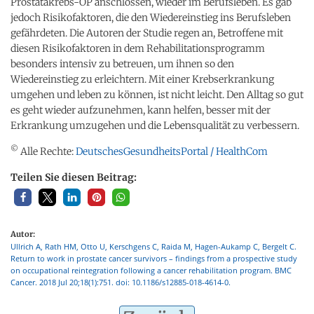
Prostatakrebs-OP anschlossen, wieder im Berufsleben. Es gab
jedoch Risikofaktoren, die den Wiedereinstieg ins Berufsleben
gefährdeten. Die Autoren der Studie regen an, Betroffene mit
diesen Risikofaktoren in dem Rehabilitationsprogramm
besonders intensiv zu betreuen, um ihnen so den
Wiedereinstieg zu erleichtern. Mit einer Krebserkrankung
umgehen und leben zu können, ist nicht leicht. Den Alltag so gut
es geht wieder aufzunehmen, kann helfen, besser mit der
Erkrankung umzugehen und die Lebensqualität zu verbessern.
©
Alle Rechte:
DeutschesGesundheitsPortal / HealthCom
Teilen Sie diesen Beitrag:
Autor:
Ullrich A, Rath HM, Otto U, Kerschgens C, Raida M, Hagen-Aukamp C, Bergelt C.
Return to work in prostate cancer survivors – findings from a prospective study
on occupational reintegration following a cancer rehabilitation program. BMC
Cancer. 2018 Jul 20;18(1):751. doi: 10.1186/s12885-018-4614-0.