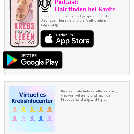
Ein echtes Interview nach­gesprochen. Über
Diagnose, Therapie und die Kraft digitaler
Begleitung
Ihre zentrale Anlaufstelle für alles,
was vor, während und nach der
Krebsbehandlung wichtig ist!