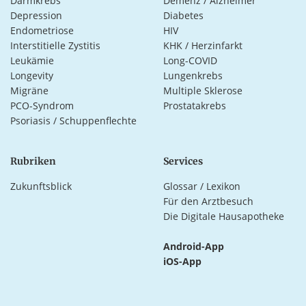
Darmkrebs
Demenz / Alzheimer
Depression
Diabetes
Endometriose
HIV
Interstitielle Zystitis
KHK / Herzinfarkt
Leukämie
Long-COVID
Longevity
Lungenkrebs
Migräne
Multiple Sklerose
PCO-Syndrom
Prostatakrebs
Psoriasis / Schuppenflechte
Rubriken
Services
Zukunftsblick
Glossar / Lexikon
Für den Arztbesuch
Die Digitale Hausapotheke
Android-App
iOS-App