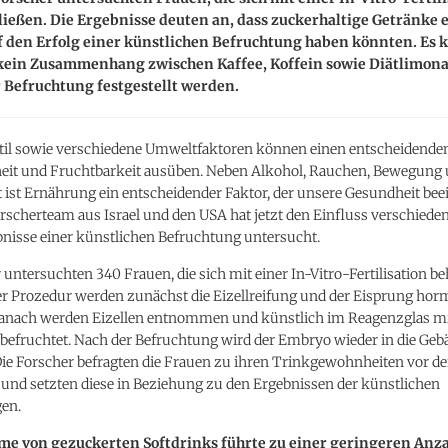
ießen. Die Ergebnisse deuten an, dass zuckerhaltige Getränke 
f den Erfolg einer künstlichen Befruchtung haben könnten. Es 
 kein Zusammenhang zwischen Kaffee, Koffein sowie Diätlimon
 Befruchtung festgestellt werden.
til sowie verschiedene Umweltfaktoren können einen entscheidenden
eit und Fruchtbarkeit ausüben. Neben Alkohol, Rauchen, Bewegung
 ist Ernährung ein entscheidender Faktor, der unsere Gesundheit bee
rscherteam aus Israel und den USA hat jetzt den Einfluss verschiede
bnisse einer künstlichen Befruchtung untersucht.
 untersuchten 340 Frauen, die sich mit einer In-Vitro-Fertilisation b
der Prozedur werden zunächst die Eizellreifung und der Eisprung hor
 danach werden Eizellen entnommen und künstlich im Reagenzglas m
befruchtet. Nach der Befruchtung wird der Embryo wieder in die Ge
Die Forscher befragten die Frauen zu ihren Trinkgewohnheiten vor de
und setzten diese in Beziehung zu den Ergebnissen der künstlichen
en.
me von gezuckerten Softdrinks führte zu einer geringeren Anz