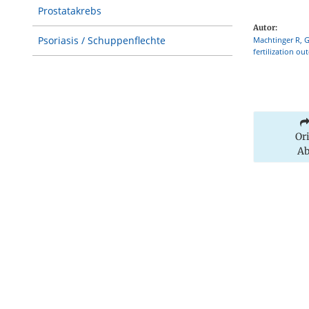
Prostatakrebs
Autor:
Psoriasis / Schuppenflechte
Machtinger R, G
fertilization o
Or
Ab