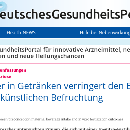
Health-NEWS
Hilfe bei Nebenwirkun
ndheitsPortal für innovative Arzneimittel, n
en und neue Heilungschancen
nfassungen
riose
r in Getränken verringert den E
 künstlichen Befruchtung
ween preconception maternal beverage intake and in vitro fertilization outcomes
Forscher untersuchten Frauen, die sich mit einer In-Vitro-Fertil