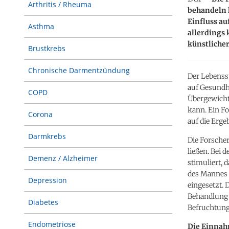
Arthritis / Rheuma
behandeln l
Einfluss au
Asthma
allerdings
künstlicher
Brustkrebs
Chronische Darmentzündung
Der Lebenss
auf Gesundh
COPD
Übergewicht
kann. Ein Fo
Corona
auf die Erge
Darmkrebs
Die Forscher
ließen. Bei 
Demenz / Alzheimer
stimuliert,
des Mannes 
Depression
eingesetzt. 
Behandlung 
Diabetes
Befruchtung
Endometriose
Die Einnah