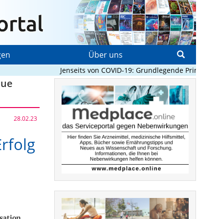
gen
Über uns
Jenseits von COVID-19: Grundlegende Prinzipien, d
eue
28.02.23
rfolg
isation