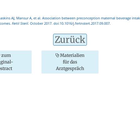
askins AJ, Mansur A, et al. Association between preconception maternal beverage intak
utcomes.
Fertil Steril
. October 2017. doi:10.1016/j.fertnstert.2017.09.007.
Zurück
zum
Materialien
iginal-
für das
stract
Arztgespräch