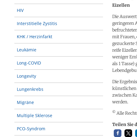
Eizellen
HIV
Die Auswert
geringeren A
Interstitielle Zystitis
befruchteter
KHK / Herzinfarkt
mit Frauen, 
gezuckerte S
Leukämie
reife Eizel
weniger Emb
Long-COVID
als 1 Tasse)
Lebendgebur
Longevity
Die Ergebnis
künstlichen
Lungenkrebs
zwischen Kaf
werden.
Migräne
©
Alle Recht
Multiple Sklerose
Teilen Sie 
PCO-Syndrom