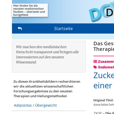
Hier finden Sie die
neusten medizinischen
Studien – übersetzt und
kurzgefasst
Startseite
Das Gesu
Wir machen den medizinischen
Therapi
Fortschritt transparent und bringen alle
Interessierten auf den neusten
Zusamme
Wissenstand.
Endomet
Zucke
Zu diesen Krankheitsbildern recherchieren
einer
wir die aktuellsten wissenschaftlichen
Forschungs­ergebnisse zu den neusten
Therapien und Heilungsmethoden
Original Titel:
Association bet
Adipositas / Übergewicht
DGP –
Die 