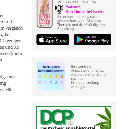
Dein Begleiter. Jeden Tag.
er
Ein echtes Interview nach­
gesprochen. Über Diagnose,
fer und
Therapie und die Kraft digitaler
 Im Vergleich
Begleitung
, die
1,2 weniger
en und 0,6
Tassen (mehr
zu
Ihre zentrale
Anlaufstelle für alles,
was vor, während und
lg einer
nach der
Krebsbehandlung
ang
wichtig ist!
stellt