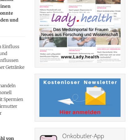
einen
konnte
aden und
 Einfluss
 und
influssen
ner Getränke
ehandeln
monell
it Spermien
bärmutter
r
Onkobutler-App
ahl von