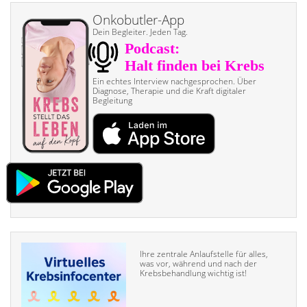
Onkobutler-App
Dein Begleiter. Jeden Tag.
Ein echtes Interview nach­gesprochen. Über
Diagnose, Therapie und die Kraft digitaler
Begleitung
Ihre zentrale Anlaufstelle für alles,
was vor, während und nach der
Krebsbehandlung wichtig ist!