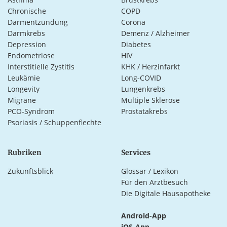
Chronische
COPD
Darmentzündung
Corona
Darmkrebs
Demenz / Alzheimer
Depression
Diabetes
Endometriose
HIV
Interstitielle Zystitis
KHK / Herzinfarkt
Leukämie
Long-COVID
Longevity
Lungenkrebs
Migräne
Multiple Sklerose
PCO-Syndrom
Prostatakrebs
Psoriasis / Schuppenflechte
Rubriken
Services
Zukunftsblick
Glossar / Lexikon
Für den Arztbesuch
Die Digitale Hausapotheke
Android-App
iOS-App