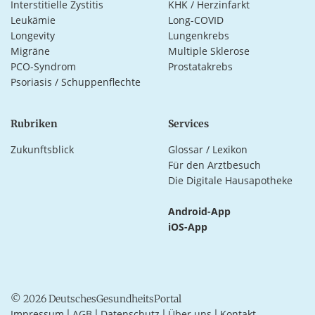
Interstitielle Zystitis
KHK / Herzinfarkt
Leukämie
Long-COVID
Longevity
Lungenkrebs
Migräne
Multiple Sklerose
PCO-Syndrom
Prostatakrebs
Psoriasis / Schuppenflechte
Rubriken
Services
Zukunftsblick
Glossar / Lexikon
Für den Arztbesuch
Die Digitale Hausapotheke
Android-App
iOS-App
© 2026 DeutschesGesundheitsPortal
Impressum
AGB
Datenschutz
Über uns
Kontakt
|
|
|
|