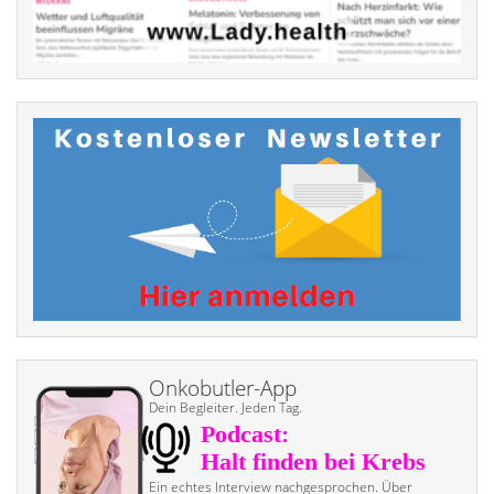
Onkobutler-App
Dein Begleiter. Jeden Tag.
Ein echtes Interview nach­gesprochen. Über