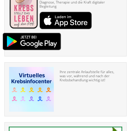
Diagnose, Therapie und die Kraft digitaler
Begleitung
Ihre zentrale Anlaufstelle für alles,
was vor, während und nach der
Krebsbehandlung wichtig ist!