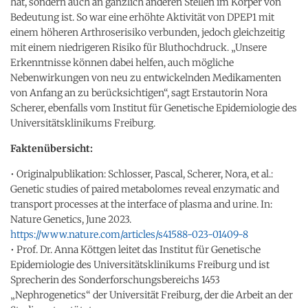
hat, sondern auch an gänzlich anderen Stellen im Körper von
Bedeutung ist. So war eine erhöhte Aktivität von DPEP1 mit
einem höheren Arthroserisiko verbunden, jedoch gleichzeitig
mit einem niedrigeren Risiko für Bluthochdruck. „Unsere
Erkenntnisse können dabei helfen, auch mögliche
Nebenwirkungen von neu zu entwickelnden Medikamenten
von Anfang an zu berücksichtigen“, sagt Erstautorin Nora
Scherer, ebenfalls vom Institut für Genetische Epidemiologie des
Universitätsklinikums Freiburg.
Faktenübersicht:
• Originalpublikation: Schlosser, Pascal, Scherer, Nora, et al.:
Genetic studies of paired metabolomes reveal enzymatic and
transport processes at the interface of plasma and urine. In:
Nature Genetics, June 2023.
https://www.nature.com/articles/s41588-023-01409-8
• Prof. Dr. Anna Köttgen leitet das Institut für Genetische
Epidemiologie des Universitätsklinikums Freiburg und ist
Sprecherin des Sonderforschungsbereichs 1453
„Nephrogenetics“ der Universität Freiburg, der die Arbeit an der