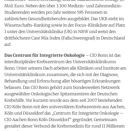
Mrd. Euro. Neben den über 3.300 Medizin- und Zahnmedizin-
Studierenden werden pro Jahr weitere 585 Personen in
zahlreichen Gesundheitsberufen ausgebildet. Das UKB steht im
Wissenschafts-Ranking sowie in der Focus-Klinikliste auf Platz
1 unter den Universitätsklinika (UK) in NRW und weist den
dritthöchsten Case Mix Index (Fallschweregrad) in Deutschland
auf.
Das Centrum für Integrierte Onkologie
– CIO Bonn ist das
interdisziplinäre Krebszentrum des Universitätsklinikums
Bonn. Unter seinem Dach arbeiten alle Kliniken und Institute am
Universitätsklinikum zusammen, die sich mit der Diagnose,
Behandlung und Erforschung aller bösartigen Erkrankungen
befassen. Das CIO Bonn gehört zum bundesweiten Netzwerk
ausgewählter Onkologischer Spitzenzentren der Deutschen
Krebshilfe. Vor kurzem wurde aus dem seit 2007 bestehenden
CIO Köln Bonn mit den universitären Krebszentren aus Aachen,
Köln und Düsseldorf das „Centrum für Integrierte Onkologie –
CIO Aachen Bonn Köln Düsseldorf“ gegründet. Gemeinsam
gestaltet dieser Verbund die Krebsmedizin für rund 11 Millionen