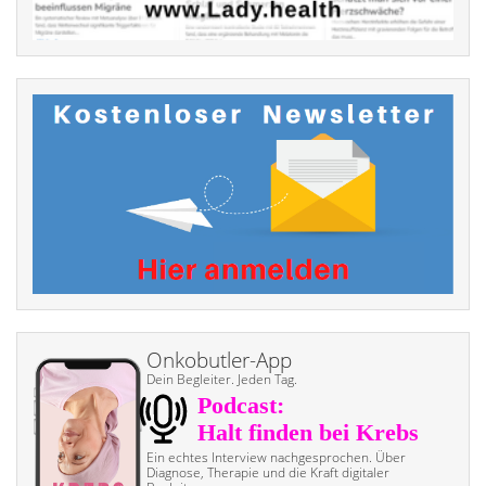
Onkobutler-App
Dein Begleiter. Jeden Tag.
Ein echtes Interview nach­gesprochen. Über
Diagnose, Therapie und die Kraft digitaler