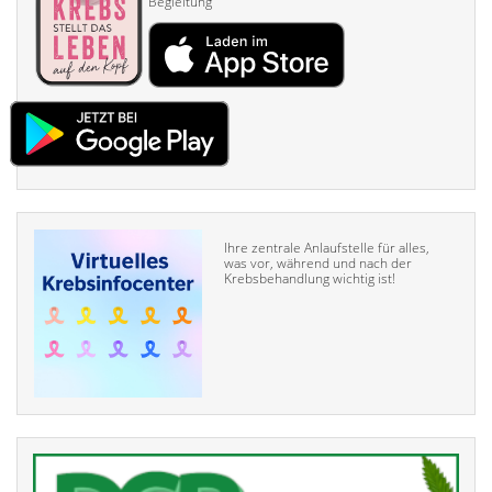
Begleitung
Ihre zentrale Anlaufstelle für alles,
was vor, während und nach der
Krebsbehandlung wichtig ist!