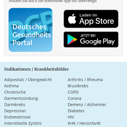
Nutzen Sie auch die kosten­lose App für unterwegs
Indikationen / Krankheitsbilder
Adipositas / Übergewicht
Arthritis / Rheuma
Asthma
Brustkrebs
Chronische
COPD
Darmentzündung
Corona
Darmkrebs
Demenz / Alzheimer
Depression
Diabetes
Endometriose
HIV
Interstitielle Zystitis
KHK / Herzinfarkt