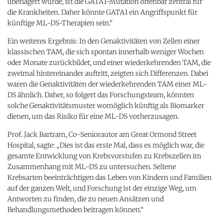
überlagert wurde, ist die GATA1-Mutation offenbar zentral für
die Krankheiten. Daher könnte GATA1 ein Angriffspunkt für
künftige ML-DS-Therapien sein.“
Ein weiteres Ergebnis: In den Genaktivitäten von Zellen einer
klassischen TAM, die sich spontan innerhalb weniger Wochen
oder Monate zurückbildet, und einer wiederkehrenden TAM, die
zweimal hintereinander auftritt, zeigten sich Differenzen. Dabei
waren die Genaktivitäten der wiederkehrenden TAM einer ML-
DS ähnlich. Daher, so folgert das Forschungsteam, könnten
solche Genaktivitätsmuster womöglich künftig als Biomarker
dienen, um das Risiko für eine ML-DS vorherzusagen.
Prof. Jack Bartram, Co-Seniorautor am Great Ormond Street
Hospital, sagte: „Dies ist das erste Mal, dass es möglich war, die
gesamte Entwicklung von Krebsvorstufen zu Krebszellen im
Zusammenhang mit ML-DS zu untersuchen. Seltene
Krebsarten beeinträchtigen das Leben von Kindern und Familien
auf der ganzen Welt, und Forschung ist der einzige Weg, um
Antworten zu finden, die zu neuen Ansätzen und
Behandlungsmethoden beitragen können.“