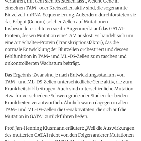
Verfahren, mit dem sich feststellen lässt, welche Gene in
einzelnen TAM- oder Krebszellen aktiv sind, die sogenannte
Einzelzell-mRNA-Sequenzierung. Außerdem durchforsteten sie
das Erbgut (Genom) solcher Zellen auf Mutationen.
Insbesondere richteten sie ihr Augenmerkt auf das GATA1-
Protein, dessen Mutation eine TAM auslöst. Es handelt sich um
eine Art Schalter-Protein (Transkriptionsfaktor), das die
normale Entwicklung der Blutzellen orchestriert und dessen
Fehlfunktion in TAM- und ML-DS-Zellen zum raschen und
unkontrollierten Wachstum beiträgt.
Das Ergebnis: Zwar sind je nach Entwicklungsstadium von
TAM- und ML-DS-Zellen unterschiedliche Gene aktiv, die zum
Krankheitsbild beitragen. Auch sind unterschiedliche Mutation
etwa für verschiedene Schweregrade oder Stadien der beiden
Krankheiten verantwortlich. Ähnlich waren dagegen in allen
TAM- und ML-DS-Zellen die Genaktivitäten, die sich auf die
Mutation in GATA1 zurückführen ließen.
Prof. Jan-Henning Klusmann erläutert: „Weil die Auswirkungen
des mutierten GATA1 nicht von den Folgen anderer Mutationen