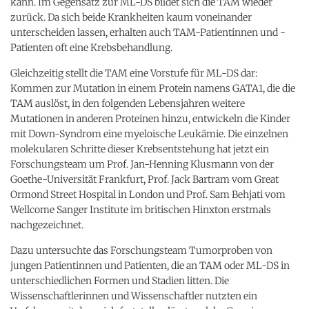
kann. Im Gegensatz zur ML-DS bildet sich die TAM wieder
zurück. Da sich beide Krankheiten kaum voneinander
unterscheiden lassen, erhalten auch TAM-Patientinnen und -
Patienten oft eine Krebsbehandlung.
Gleichzeitig stellt die TAM eine Vorstufe für ML-DS dar:
Kommen zur Mutation in einem Protein namens GATA1, die die
TAM auslöst, in den folgenden Lebensjahren weitere
Mutationen in anderen Proteinen hinzu, entwickeln die Kinder
mit Down-Syndrom eine myeloische Leukämie. Die einzelnen
molekularen Schritte dieser Krebsentstehung hat jetzt ein
Forschungsteam um Prof. Jan-Henning Klusmann von der
Goethe-Universität Frankfurt, Prof. Jack Bartram vom Great
Ormond Street Hospital in London und Prof. Sam Behjati vom
Wellcome Sanger Institute im britischen Hinxton erstmals
nachgezeichnet.
Dazu untersuchte das Forschungsteam Tumorproben von
jungen Patientinnen und Patienten, die an TAM oder ML-DS in
unterschiedlichen Formen und Stadien litten. Die
Wissenschaftlerinnen und Wissenschaftler nutzten ein