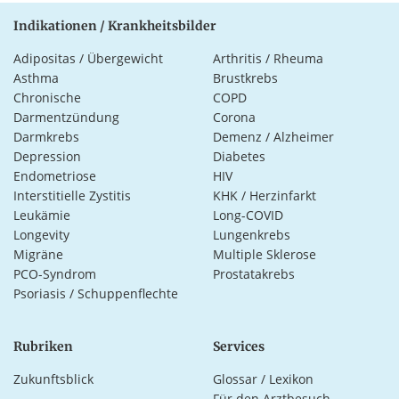
Indikationen / Krankheitsbilder
Adipositas / Übergewicht
Arthritis / Rheuma
Asthma
Brustkrebs
Chronische
COPD
Darmentzündung
Corona
Darmkrebs
Demenz / Alzheimer
Depression
Diabetes
Endometriose
HIV
Interstitielle Zystitis
KHK / Herzinfarkt
Leukämie
Long-COVID
Longevity
Lungenkrebs
Migräne
Multiple Sklerose
PCO-Syndrom
Prostatakrebs
Psoriasis / Schuppenflechte
Rubriken
Services
Zukunftsblick
Glossar / Lexikon
Für den Arztbesuch