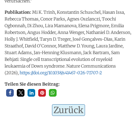
verursachen.“
Publikation:
Mi K. Trinh, Konstantin Schuschel, Hasan Issa,
Rebecca Thomas, Conor Parks, Agnes Oszlanczi, Toochi
Ogbonnah, Di Zhou, Lira Mamanova, Elena Prigmore, Emilia
Robertson, Angus Hodder, Anna Wenger, Nathaniel D. Anderson,
Holly J. Whitfield, Taryn D. Treger, José Gonçalves-Dias, Karin
Straathof, David O’Connor, Matthew D. Young, Laura Jardine,
Stuart Adams, Jan-Henning Klusmann, Jack Bartram, Sam
Behjati: Single cell transcriptional evolution of myeloid
leukaemia of Down syndrome. Nature Communications
(2026),
https://doi.org/10.1038/s41467-026-71707-2
Teilen Sie diesen Beitrag:
Zurück