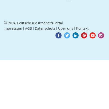
© 2026 DeutschesGesundheitsPortal
Impressum
AGB
Datenschutz
Über uns
Kontakt
|
|
|
|
Goto
Goto
Goto
Goto
Goto
Goto
Facebook
Twitter
LinkedIn
Pinterest
Youtube
Instagra