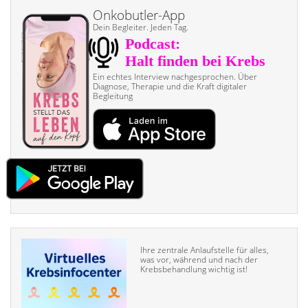
Onkobutler-App
Dein Begleiter. Jeden Tag.
Ein echtes Interview nach­gesprochen. Über
Diagnose, Therapie und die Kraft digitaler
Begleitung
Ihre zentrale Anlaufstelle für alles,
was vor, während und nach der
Krebsbehandlung wichtig ist!