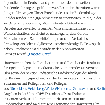
Jugendlichen in Deutschland gekommen, der im zweiten
Pandemiejahr sogar signifikant war. Besonders betroffen waren
Jungen. Dies zeigen Ulmer Forschende aus der Epidemiologie
und der Kinder- und Jugendmedizin in einer neuen Studie, in der
sie Daten einer der weltgrößten Patienten-Datenbanken für
Diabetes ausgewertet haben. Den Wissenschaftlerinnen und
Wissenschaftlern erscheint es naheliegend, dass Corona-
Maßnahmen wie Schulschließungen und ein Verbot des
Freizeitsports dabei möglicherweise eine wichtige Rolle gespielt
haben. Erschienen ist die Studie in der renommierten
Fachzeitschrift
„Diabetes Care“
.
Untersucht haben die Forscherinnen und Forscher des Instituts
für Epidemiologie und medizinische Biometrie der Universität
Ulm sowie der Sektion Pädiatrische Endokrinologie der Klinik
für Kinder- und Jugendmedizin des Universitätsklinikums Ulm
zusammen mit Kolleginnen und Kollegen
aus
Düsseldorf
,
Heidelberg
,
Witten/Herdecke
,
Greifswald
und
Berli
Angaben in der Ulmer DPV-Datenbank. Diese Diabetes-
Patienten-Verlaufsdokumentation, die am Institut für
Epidemiologie und Medizinische Biometrie der Universität Ulm