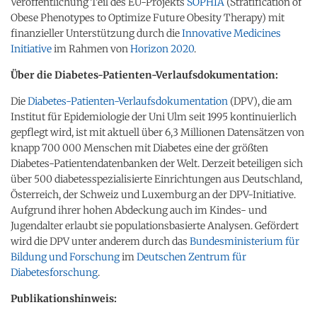
Veröffentlichung Teil des EU-Projekts
SOPHIA
(Stratification of
Obese Phenotypes to Optimize Future Obesity Therapy) mit
finanzieller Unterstützung durch die
Innovative Medicines
Initiative
im Rahmen von
Horizon 2020
.
Über die Diabetes-Patienten-Verlaufsdokumentation:
Die
Diabetes-Patienten-Verlaufsdokumentation
(DPV), die am
Institut für Epidemiologie der Uni Ulm seit 1995 kontinuierlich
gepflegt wird, ist mit aktuell über 6,3 Millionen Datensätzen von
knapp 700 000 Menschen mit Diabetes eine der größten
Diabetes-Patientendatenbanken der Welt. Derzeit beteiligen sich
über 500 diabetesspezialisierte Einrichtungen aus Deutschland,
Österreich, der Schweiz und Luxemburg an der DPV-Initiative.
Aufgrund ihrer hohen Abdeckung auch im Kindes- und
Jugendalter erlaubt sie populationsbasierte Analysen. Gefördert
wird die DPV unter anderem durch das
Bundesministerium für
Bildung und Forschung
im
Deutschen Zentrum für
Diabetesforschung
.
Publikationshinweis: