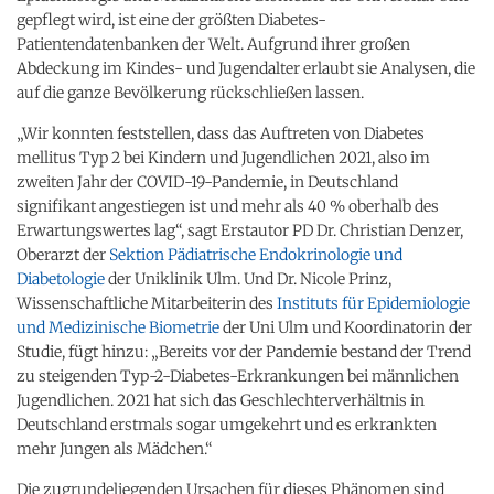
gepflegt wird, ist eine der größten Diabetes-
Patientendatenbanken der Welt. Aufgrund ihrer großen
Abdeckung im Kindes- und Jugendalter erlaubt sie Analysen, die
auf die ganze Bevölkerung rückschließen lassen.
„Wir konnten feststellen, dass das Auftreten von Diabetes
mellitus Typ 2 bei Kindern und Jugendlichen 2021, also im
zweiten Jahr der COVID-19-Pandemie, in Deutschland
signifikant angestiegen ist und mehr als 40 % oberhalb des
Erwartungswertes lag“, sagt Erstautor PD Dr. Christian Denzer,
Oberarzt der
Sektion Pädiatrische Endokrinologie und
Diabetologie
der Uniklinik Ulm. Und Dr. Nicole Prinz,
Wissenschaftliche Mitarbeiterin des
Instituts für Epidemiologie
und Medizinische Biometrie
der Uni Ulm und Koordinatorin der
Studie, fügt hinzu: „Bereits vor der Pandemie bestand der Trend
zu steigenden Typ-2-Diabetes-Erkrankungen bei männlichen
Jugendlichen. 2021 hat sich das Geschlechterverhältnis in
Deutschland erstmals sogar umgekehrt und es erkrankten
mehr Jungen als Mädchen.“
Die zugrundeliegenden Ursachen für dieses Phänomen sind